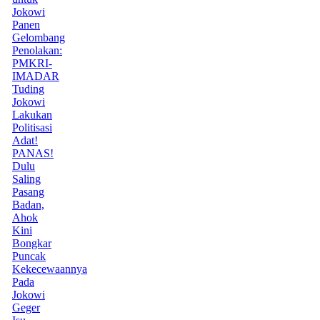
Jokowi
Panen
Gelombang
Penolakan:
PMKRI-
IMADAR
Tuding
Jokowi
Lakukan
Politisasi
Adat!
PANAS!
Dulu
Saling
Pasang
Badan,
Ahok
Kini
Bongkar
Puncak
Kekecewaannya
Pada
Jokowi
Geger