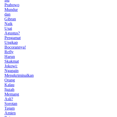
Isu
Prabowo
Mundur
dan
Gibran
Naik
Usai
Agustus?
Pengamat
Ungkap
Bocorannya!
Refly
Harun
Skakmat
Jokowi:
Ngapain
Mengkriminalkan
Orang
Kalau
Ijazah
Memang
Asli?
Sorotan
Tajam
Amien