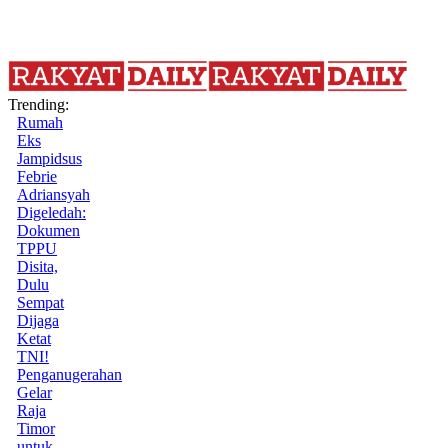
Trending:
Rumah
Eks
Jampidsus
Febrie
Adriansyah
Digeledah:
Dokumen
TPPU
Disita,
Dulu
Sempat
Dijaga
Ketat
TNI!
Penganugerahan
Gelar
Raja
Timor
untuk