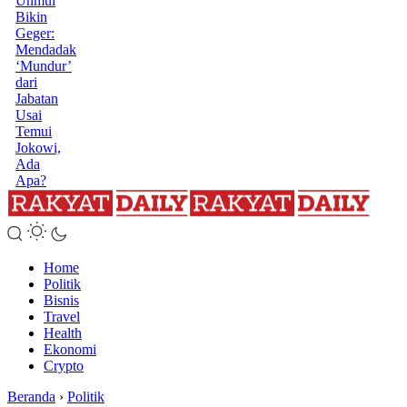
Unmul
Bikin
Geger:
Mendadak
‘Mundur’
dari
Jabatan
Usai
Temui
Jokowi,
Ada
Apa?
Home
Politik
Bisnis
Travel
Health
Ekonomi
Crypto
Beranda
›
Politik