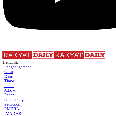
Trending:
Penganugerahan
Gelar
Raja
Timor
untuk
Jokowi
Panen
Gelombang
Penolakan:
PMKRI-
IMADAR