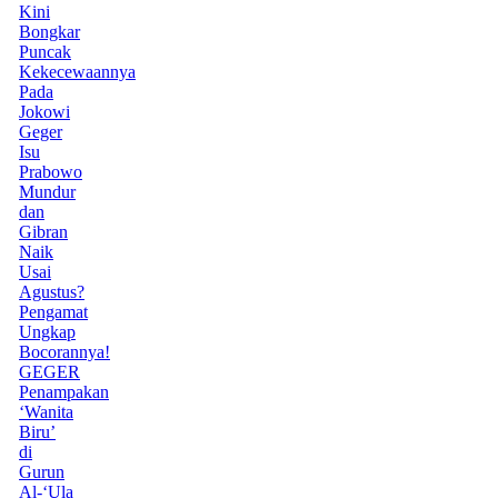
Kini
Bongkar
Puncak
Kekecewaannya
Pada
Jokowi
Geger
Isu
Prabowo
Mundur
dan
Gibran
Naik
Usai
Agustus?
Pengamat
Ungkap
Bocorannya!
GEGER
Penampakan
‘Wanita
Biru’
di
Gurun
Al-‘Ula