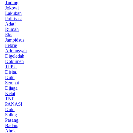
Tuding
Jokowi
Lakukan
Politisasi
Adat!
Rumah
Eks
Jampidsus
Febrie
Adriansyah
Digeledah:
Dokumen
TPPU
Disita,
Dulu
Sempat
Dijaga
Ketat
TNI!
PANAS!
Dulu
Saling
Pasang
Badan,
Ahok