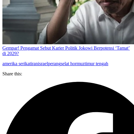
Gempar! Pengamat Sebut Karier Politik Jokowi Berpotensi ‘Tamat’
di 2029?
amerika serikat
iran
israel
perang
selat hormuz
timur tengah
Share this: