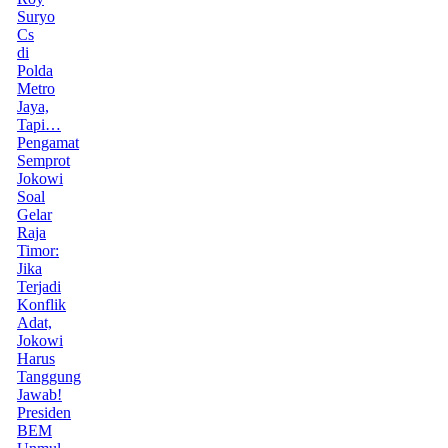
Suryo
Cs
di
Polda
Metro
Jaya,
Tapi…
Pengamat
Semprot
Jokowi
Soal
Gelar
Raja
Timor:
Jika
Terjadi
Konflik
Adat,
Jokowi
Harus
Tanggung
Jawab!
Presiden
BEM