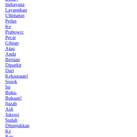
Indrayana
Layangkan
Ultimatun
Pedas
Ke
Prabowo:
Pecat
Gibran
Atau
Anda
Bersiap
Diparkir
Dari
Kekuasaan!
Sosok
Ini
Buka-
Bukaan!
Ijazah
Asli
Jokowi
Sudah
Ditunjukkan
Ke
Roy