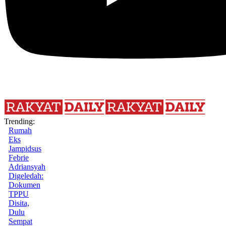
Trending:
Rumah
Eks
Jampidsus
Febrie
Adriansyah
Digeledah:
Dokumen
TPPU
Disita,
Dulu
Sempat