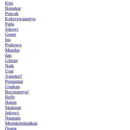
Kini
Bongkar
Puncak
Kekecewaannya
Pada
Jokowi
Geger
Isu
Prabowo
Mundur
dan
Gibran
Naik
Usai
Agustus?
Pengamat
Ungkap
Bocorannya!
Refly
Harun
Skakmat
Jokowi:
Ngapain
Mengkriminalkan
Orang