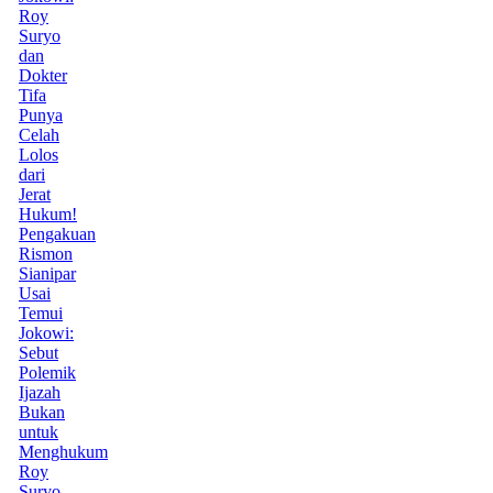
Roy
Suryo
dan
Dokter
Tifa
Punya
Celah
Lolos
dari
Jerat
Hukum!
Pengakuan
Rismon
Sianipar
Usai
Temui
Jokowi:
Sebut
Polemik
Ijazah
Bukan
untuk
Menghukum
Roy
Suryo