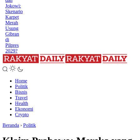
dan
Jokowi:
Skenario
Karpet
Merah
Usung
Gibran
di
Pilpres
2029?
Home
Politik
Bisnis
Travel
Health
Ekonomi
Crypto
Beranda
›
Politik