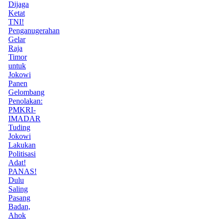
Dijaga
Ketat
TNI!
Penganugerahan
Gelar
Raja
Timor
untuk
Jokowi
Panen
Gelombang
Penolakan:
PMKRI-
IMADAR
Tuding
Jokowi
Lakukan
Politisasi
Adat!
PANAS!
Dulu
Saling
Pasang
Badan,
Ahok