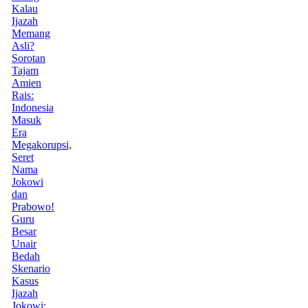
Kalau
Ijazah
Memang
Asli?
Sorotan
Tajam
Amien
Rais:
Indonesia
Masuk
Era
Megakorupsi,
Seret
Nama
Jokowi
dan
Prabowo!
Guru
Besar
Unair
Bedah
Skenario
Kasus
Ijazah
Jokowi: