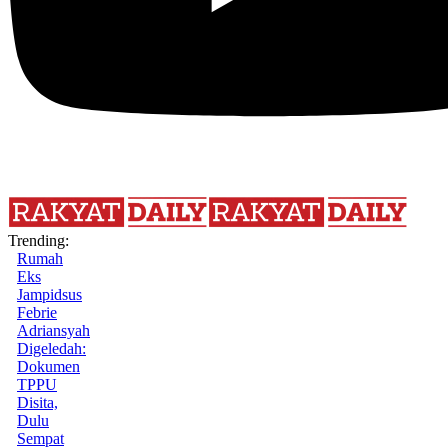
Trending:
Rumah
Eks
Jampidsus
Febrie
Adriansyah
Digeledah:
Dokumen
TPPU
Disita,
Dulu
Sempat