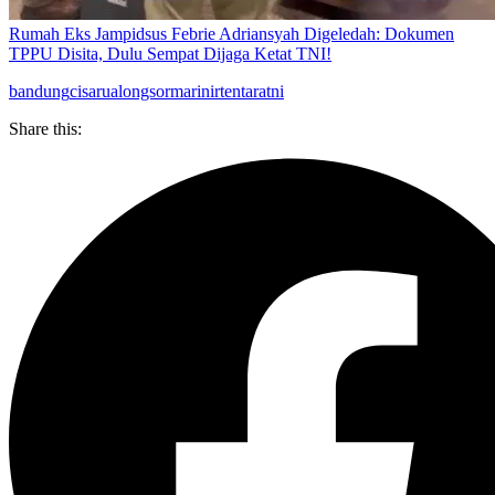
Rumah Eks Jampidsus Febrie Adriansyah Digeledah: Dokumen
TPPU Disita, Dulu Sempat Dijaga Ketat TNI!
bandung
cisarua
longsor
marinir
tentara
tni
Share this: