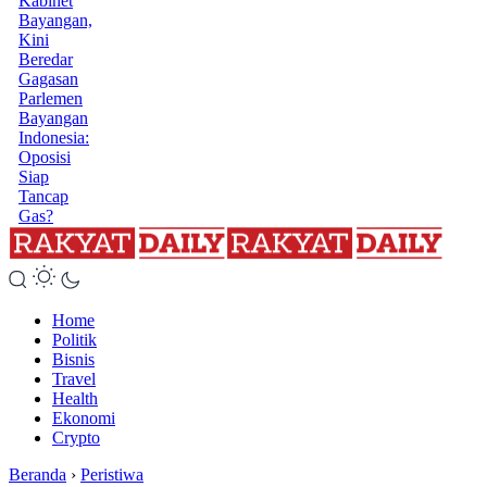
Kabinet
Bayangan,
Kini
Beredar
Gagasan
Parlemen
Bayangan
Indonesia:
Oposisi
Siap
Tancap
Gas?
Home
Politik
Bisnis
Travel
Health
Ekonomi
Crypto
Beranda
›
Peristiwa