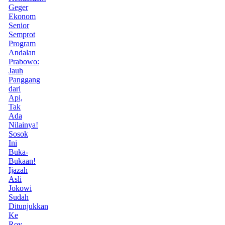
Geger
Ekonom
Senior
Semprot
Program
Andalan
Prabowo:
Jauh
Panggang
dari
Api,
Tak
Ada
Nilainya!
Sosok
Ini
Buka-
Bukaan!
Ijazah
Asli
Jokowi
Sudah
Ditunjukkan
Ke
Roy