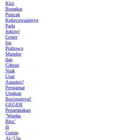
Kini
Bongkar
Puncak
Kekecewaannya
Pada
Jokowi
Geger
Isu
Prabowo
Mundur
dan
Gibran
Naik
Usai
Agustus?
Pengamat
Ungkap
Bocorannya!
GEGER
Penampakan
‘Wanita
Biru’
di
Gurun
Al-‘Ula