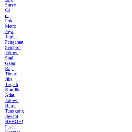
Suryo
Cs
di
Polda
Metro
Jaya,
Tapi…
Pengamat
Semprot
Jokowi
Soal
Gelar
Raja
Timor:
Jika
Terjadi
Konflik
Adat,
Jokowi
Harus
Tanggung
Jawab!
HEBOH!
Pasca