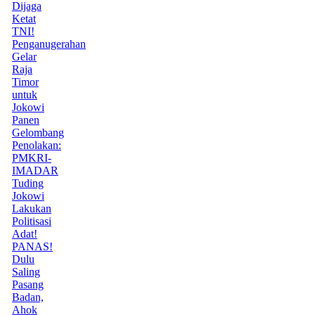
Dijaga
Ketat
TNI!
Penganugerahan
Gelar
Raja
Timor
untuk
Jokowi
Panen
Gelombang
Penolakan:
PMKRI-
IMADAR
Tuding
Jokowi
Lakukan
Politisasi
Adat!
PANAS!
Dulu
Saling
Pasang
Badan,
Ahok