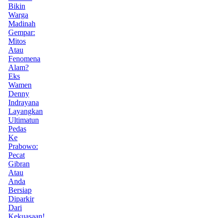
Bikin
Warga
Madinah
Gempar:
Mitos
Atau
Fenomena
Alam?
Eks
Wamen
Denny
Indrayana
Layangkan
Ultimatun
Pedas
Ke
Prabowo:
Pecat
Gibran
Atau
Anda
Bersiap
Diparkir
Dari
Kekuasaan!