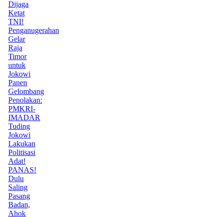
Dijaga
Ketat
TNI!
Penganugerahan
Gelar
Raja
Timor
untuk
Jokowi
Panen
Gelombang
Penolakan:
PMKRI-
IMADAR
Tuding
Jokowi
Lakukan
Politisasi
Adat!
PANAS!
Dulu
Saling
Pasang
Badan,
Ahok