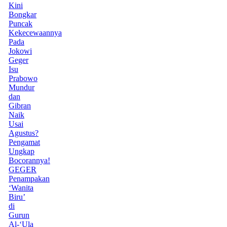
Kini
Bongkar
Puncak
Kekecewaannya
Pada
Jokowi
Geger
Isu
Prabowo
Mundur
dan
Gibran
Naik
Usai
Agustus?
Pengamat
Ungkap
Bocorannya!
GEGER
Penampakan
‘Wanita
Biru’
di
Gurun
Al-‘Ula