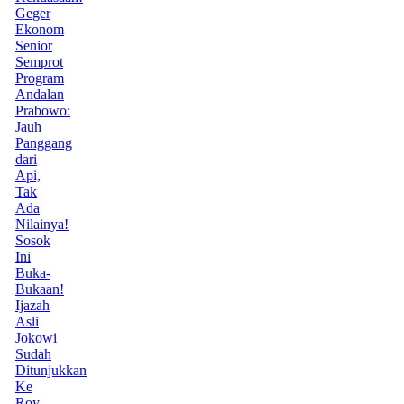
Geger
Ekonom
Senior
Semprot
Program
Andalan
Prabowo:
Jauh
Panggang
dari
Api,
Tak
Ada
Nilainya!
Sosok
Ini
Buka-
Bukaan!
Ijazah
Asli
Jokowi
Sudah
Ditunjukkan
Ke
Roy