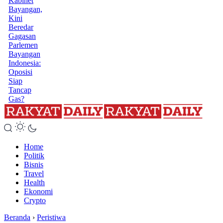
Kabinet
Bayangan,
Kini
Beredar
Gagasan
Parlemen
Bayangan
Indonesia:
Oposisi
Siap
Tancap
Gas?
Home
Politik
Bisnis
Travel
Health
Ekonomi
Crypto
Beranda
›
Peristiwa