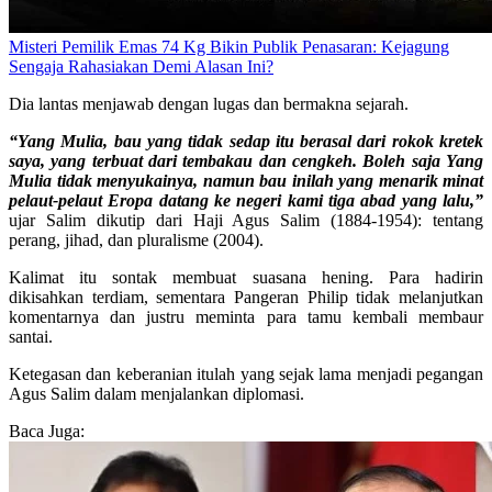
Misteri Pemilik Emas 74 Kg Bikin Publik Penasaran: Kejagung
Sengaja Rahasiakan Demi Alasan Ini?
Dia lantas menjawab dengan lugas dan bermakna sejarah.
“Yang Mulia, bau yang tidak sedap itu berasal dari rokok kretek
saya, yang terbuat dari tembakau dan cengkeh. Boleh saja Yang
Mulia tidak menyukainya, namun bau inilah yang menarik minat
pelaut-pelaut Eropa datang ke negeri kami tiga abad yang lalu,”
ujar Salim dikutip dari Haji Agus Salim (1884-1954): tentang
perang, jihad, dan pluralisme (2004).
Kalimat itu sontak membuat suasana hening. Para hadirin
dikisahkan terdiam, sementara Pangeran Philip tidak melanjutkan
komentarnya dan justru meminta para tamu kembali membaur
santai.
Ketegasan dan keberanian itulah yang sejak lama menjadi pegangan
Agus Salim dalam menjalankan diplomasi.
Baca Juga: