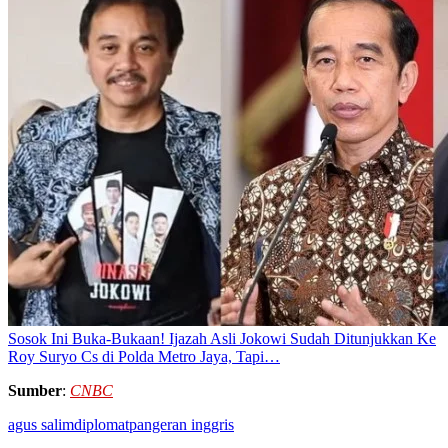
Sosok Ini Buka-Bukaan! Ijazah Asli Jokowi Sudah Ditunjukkan Ke
Roy Suryo Cs di Polda Metro Jaya, Tapi…
Sumber
:
CNBC
agus salim
diplomat
pangeran inggris