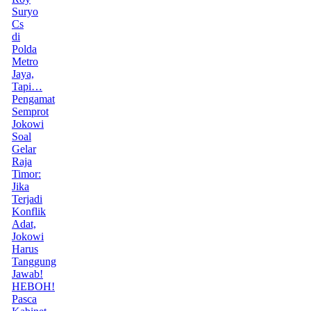
Suryo
Cs
di
Polda
Metro
Jaya,
Tapi…
Pengamat
Semprot
Jokowi
Soal
Gelar
Raja
Timor:
Jika
Terjadi
Konflik
Adat,
Jokowi
Harus
Tanggung
Jawab!
HEBOH!
Pasca