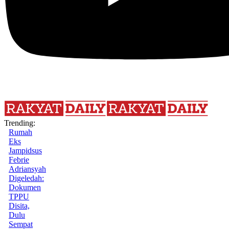
Trending:
Rumah
Eks
Jampidsus
Febrie
Adriansyah
Digeledah:
Dokumen
TPPU
Disita,
Dulu
Sempat