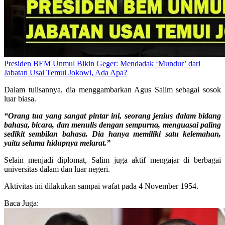
Presiden BEM Unmul Bikin Geger: Mendadak ‘Mundur’ dari
Jabatan Usai Temui Jokowi, Ada Apa?
Dalam tulisannya, dia menggambarkan Agus Salim sebagai sosok
luar biasa.
“Orang tua yang sangat pintar ini, seorang jenius dalam bidang
bahasa, bicara, dan menulis dengan sempurna, menguasai paling
sedikit sembilan bahasa. Dia hanya memiliki satu kelemahan,
yaitu selama hidupnya melarat.”
Selain menjadi diplomat, Salim juga aktif mengajar di berbagai
universitas dalam dan luar negeri.
Aktivitas ini dilakukan sampai wafat pada 4 November 1954.
Baca Juga: