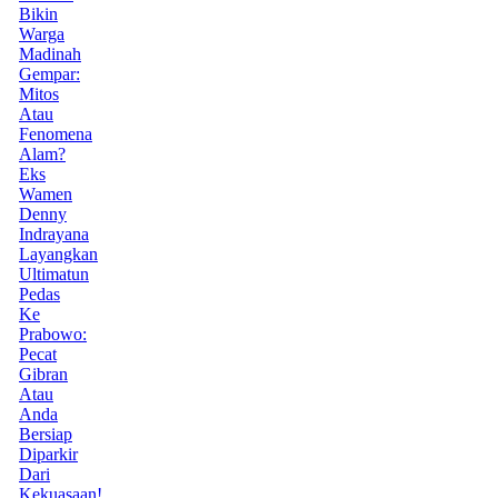
Bikin
Warga
Madinah
Gempar:
Mitos
Atau
Fenomena
Alam?
Eks
Wamen
Denny
Indrayana
Layangkan
Ultimatun
Pedas
Ke
Prabowo:
Pecat
Gibran
Atau
Anda
Bersiap
Diparkir
Dari
Kekuasaan!