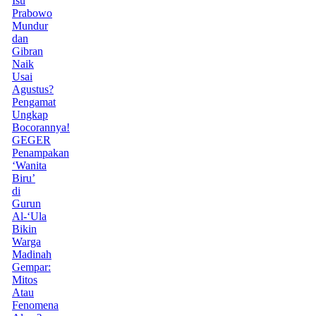
Isu
Prabowo
Mundur
dan
Gibran
Naik
Usai
Agustus?
Pengamat
Ungkap
Bocorannya!
GEGER
Penampakan
‘Wanita
Biru’
di
Gurun
Al-‘Ula
Bikin
Warga
Madinah
Gempar:
Mitos
Atau
Fenomena