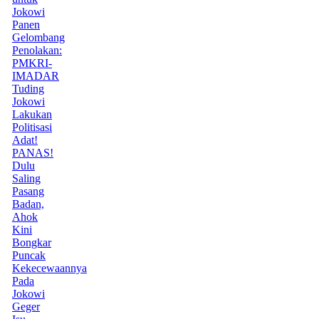
Jokowi
Panen
Gelombang
Penolakan:
PMKRI-
IMADAR
Tuding
Jokowi
Lakukan
Politisasi
Adat!
PANAS!
Dulu
Saling
Pasang
Badan,
Ahok
Kini
Bongkar
Puncak
Kekecewaannya
Pada
Jokowi
Geger