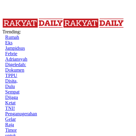
Trending:
Rumah
Eks
Jampidsus
Febrie
Adriansyah
Digeledah:
Dokumen
TPPU
Disita,
Dulu
Sempat
Dijaga
Ketat
TNI!
Penganugerahan
Gelar
Raja
Timor
untuk