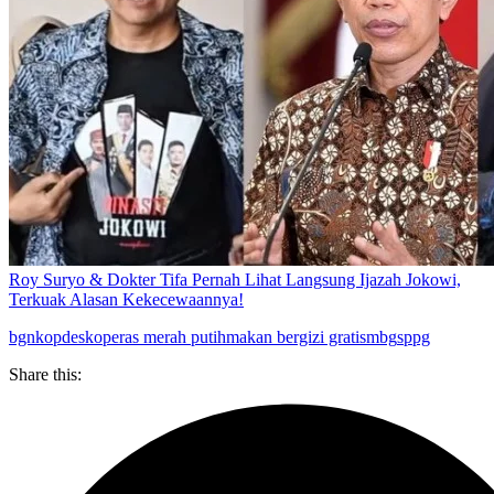
Roy Suryo & Dokter Tifa Pernah Lihat Langsung Ijazah Jokowi,
Terkuak Alasan Kekecewaannya!
bgn
kopdes
koperas merah putih
makan bergizi gratis
mbg
sppg
Share this: