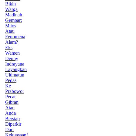
Bikin
Warga
Madinah
Gempar:
Mitos
Atau
Fenomena
Alam?
Eks
Wamen
Denny
Indrayana
Layangkan
Ultimatun
Pedas
Ke
Prabowo:
Pecat
Gibran
Atau
Anda
Bersiap
Diparkir
Dari
Kekuasaan!