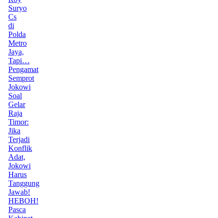
Suryo
Cs
di
Polda
Metro
Jaya,
Tapi…
Pengamat
Semprot
Jokowi
Soal
Gelar
Raja
Timor:
Jika
Terjadi
Konflik
Adat,
Jokowi
Harus
Tanggung
Jawab!
HEBOH!
Pasca