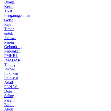
Dijaga
Ketat
TNI!
Penganugerahan
Gelar
Raja
Timor
untuk
Jokowi
Panen
Gelombang
Penolakan:
PMKRI-
IMADAR
Tuding
Jokowi
Lakukan
Politisasi
Adat!
PANAS!
Dulu
Saling
Pasang
Badan,
Ahok