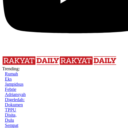
Trending:
Rumah
Eks
Jampidsus
Febrie
Adriansyah
Digeledah:
Dokumen
TPPU
Disita,
Dulu
Sempat