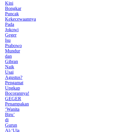
Kini
Bongkar
Puncak
Kekecewaannya
Pada
Jokowi
Geger
Isu
Prabowo
Mundur
dan
Gibran
Naik
Usai
Agustus?
Pengamat
Ungkap
Bocorannya!
GEGER
Penampakan
‘Wanita
Biru’
di
Gurun
Al-‘Ula