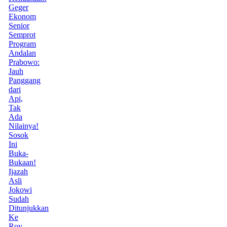
Geger
Ekonom
Senior
Semprot
Program
Andalan
Prabowo:
Jauh
Panggang
dari
Api,
Tak
Ada
Nilainya!
Sosok
Ini
Buka-
Bukaan!
Ijazah
Asli
Jokowi
Sudah
Ditunjukkan
Ke
Roy