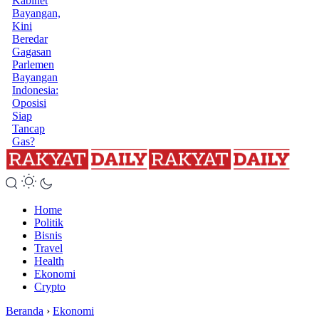
Kabinet
Bayangan,
Kini
Beredar
Gagasan
Parlemen
Bayangan
Indonesia:
Oposisi
Siap
Tancap
Gas?
Home
Politik
Bisnis
Travel
Health
Ekonomi
Crypto
Beranda
›
Ekonomi