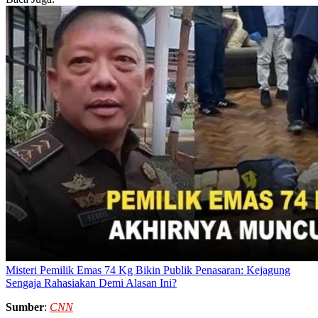
Misteri Pemilik Emas 74 Kg Bikin Publik Penasaran: Kejagung
Sengaja Rahasiakan Demi Alasan Ini?
Sumber
:
CNN