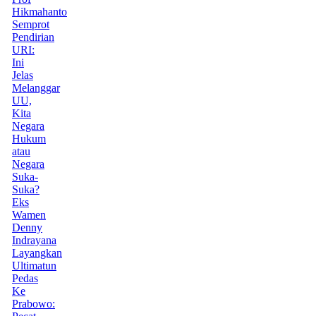
Hikmahanto
Semprot
Pendirian
URI:
Ini
Jelas
Melanggar
UU,
Kita
Negara
Hukum
atau
Negara
Suka-
Suka?
Eks
Wamen
Denny
Indrayana
Layangkan
Ultimatun
Pedas
Ke
Prabowo: