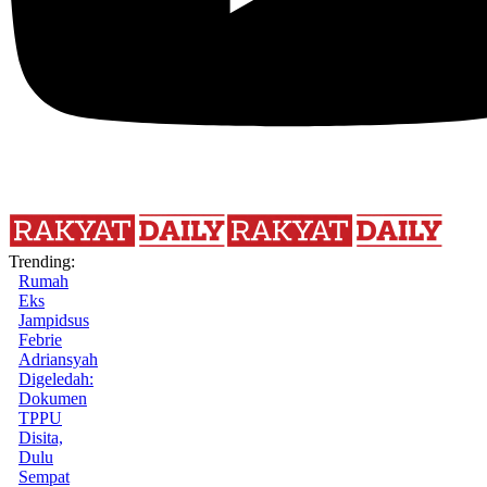
Trending:
Rumah
Eks
Jampidsus
Febrie
Adriansyah
Digeledah:
Dokumen
TPPU
Disita,
Dulu
Sempat