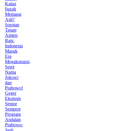
Kalau
Ijazah
Memang
Asli?
Sorotan
Tajam
Amien
Rais:
Indonesia
Masuk
Era
Megakorupsi,
Seret
Nama
Jokowi
dan
Prabowo!
Geger
Ekonom
Senior
Semprot
Program
Andalan
Prabowo:
Jauh