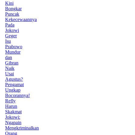
Kini
Bongkar
Puncak
Kekecewaannya
Pada
Jokowi
Geger
Isu
Prabowo
Mundur
dan
Gibran
Naik
Usai
Agustus?
Pengamat
Ungkap
Bocorannya!
Refly
Harun
Skakmat
Jokowi:
Ngapain
Mengkriminalkan
Orang