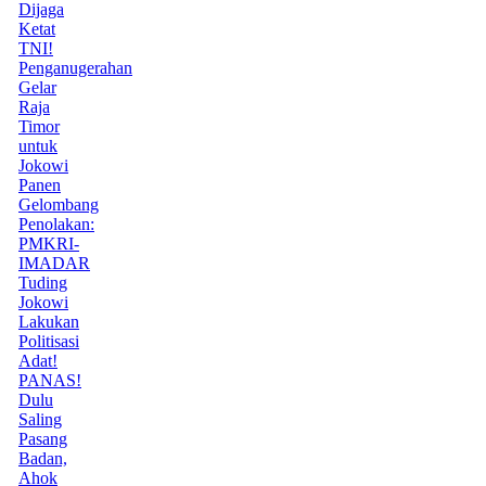
Dijaga
Ketat
TNI!
Penganugerahan
Gelar
Raja
Timor
untuk
Jokowi
Panen
Gelombang
Penolakan:
PMKRI-
IMADAR
Tuding
Jokowi
Lakukan
Politisasi
Adat!
PANAS!
Dulu
Saling
Pasang
Badan,
Ahok