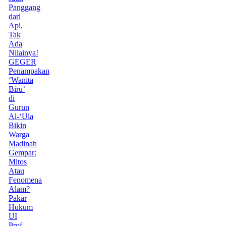
Panggang
dari
Api,
Tak
Ada
Nilainya!
GEGER
Penampakan
‘Wanita
Biru’
di
Gurun
Al-‘Ula
Bikin
Warga
Madinah
Gempar:
Mitos
Atau
Fenomena
Alam?
Pakar
Hukum
UI
Prof