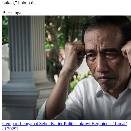
bukan,” imbuh dia.
Baca Juga:
Gempar! Pengamat Sebut Karier Politik Jokowi Berpotensi ‘Tamat’
di 2029?