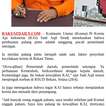
RAKYATDAILY.COM
– Komisaris Utama (Komut) Pt Kereta
Api Indonesia (KAI) Said Aqil Siradj menekankan bahwa
pembuatan palang pintu adalah tanggung jawab pemerintah
setempat.
Ia menilai palang pintu menjadi salah satu faktor penyebab
kecelakaan kereta di Bekasi Timur.
“(Kewajiban) Pemerintah daerah, pemerintah setempat. Ya
perbatasan Kemenhub, berkoordinasi dengan kepala daerah,
Kemendagri juga. Itu bukan kewajiban KAI,” ujar Said Aqil seusai
menjenguk korban di RSUD Bekasi, Selasa (28/4).
Ia juga menegaskan bahwa tugas KAI hanya sebatas menjalankan
kereta dan menarik tiket penumpang.
“Jadi banyak orang enggak paham, saya sendiri sebelum jadi Komut
enggak paham. Saya kira palang itu kewajiban KAI, (ternyata)