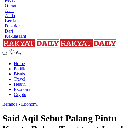
Pecat
Gibran
Atau
Anda
Bersiap
Diparkir
Dari
Kekuasaan!
Home
Politik
Bisnis
Travel
Health
Ekonomi
Crypto
Beranda
›
Ekonomi
Said Aqil Sebut Palang Pintu