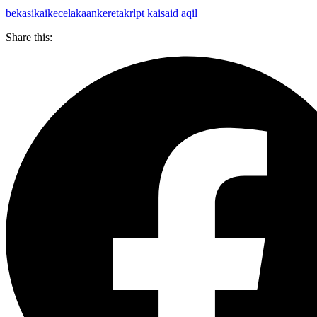
bekasi
kai
kecelakaan
kereta
krl
pt kai
said aqil
Share this: