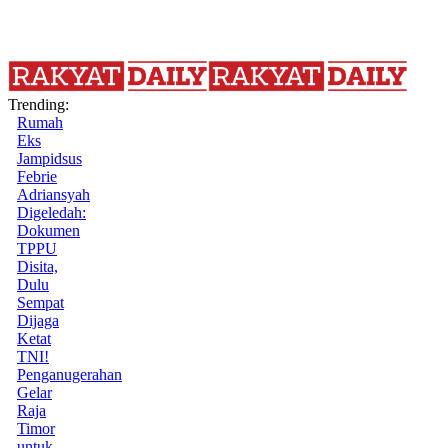
Trending:
Rumah
Eks
Jampidsus
Febrie
Adriansyah
Digeledah:
Dokumen
TPPU
Disita,
Dulu
Sempat
Dijaga
Ketat
TNI!
Penganugerahan
Gelar
Raja
Timor
untuk