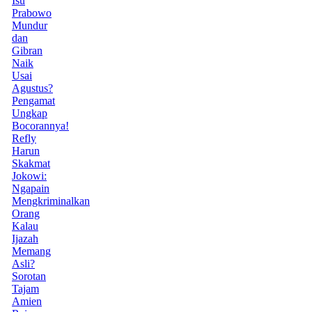
Isu
Prabowo
Mundur
dan
Gibran
Naik
Usai
Agustus?
Pengamat
Ungkap
Bocorannya!
Refly
Harun
Skakmat
Jokowi:
Ngapain
Mengkriminalkan
Orang
Kalau
Ijazah
Memang
Asli?
Sorotan
Tajam
Amien