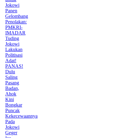
Jokowi
Panen
Gelombang
Penolakan:
PMKRI-
IMADAR
Tuding
Jokowi
Lakukan
Politisasi
Adat!
PANAS!
Dulu
Saling
Pasang
Badan,
Ahok
Kini
Bongkar
Puncak
Kekecewaannya
Pada
Jokowi
Geger