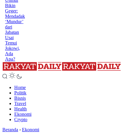
Unmul
Bikin
Geger:
Mendadak
‘Mundur’
dari
Jabatan
Usai
Temui
Jokowi,
Ada
Apa?
Home
Politik
Bisnis
Travel
Health
Ekonomi
Crypto
Beranda
›
Ekonomi