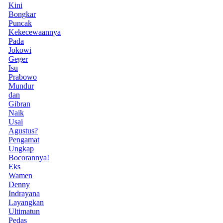
Kini
Bongkar
Puncak
Kekecewaannya
Pada
Jokowi
Geger
Isu
Prabowo
Mundur
dan
Gibran
Naik
Usai
Agustus?
Pengamat
Ungkap
Bocorannya!
Eks
Wamen
Denny
Indrayana
Layangkan
Ultimatun
Pedas