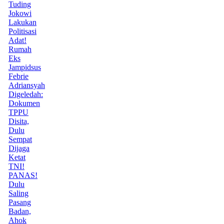
Tuding
Jokowi
Lakukan
Politisasi
Adat!
Rumah
Eks
Jampidsus
Febrie
Adriansyah
Digeledah:
Dokumen
TPPU
Disita,
Dulu
Sempat
Dijaga
Ketat
TNI!
PANAS!
Dulu
Saling
Pasang
Badan,
Ahok