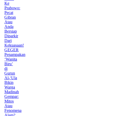
Ke
Prabowo:
Pecat
Gibran
Atau
Anda
Bersiap
Diparkir
Dari
Kekuasaan!
GEGER
Penampakan
‘Wanita
Biru’
di
Gurun
Al-‘Ula
Bikin
Warga
Madinah
Gempar:
Mitos
Atau
Fenomena
Alam?