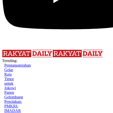
Trending:
Penganugerahan
Gelar
Raja
Timor
untuk
Jokowi
Panen
Gelombang
Penolakan:
PMKRI-
IMADAR