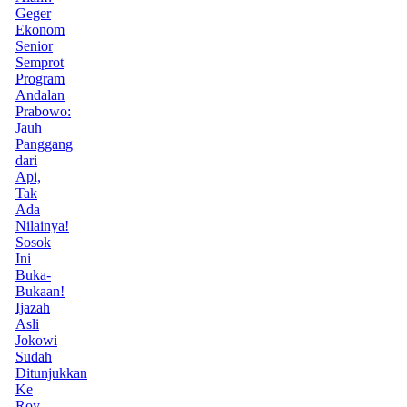
Geger
Ekonom
Senior
Semprot
Program
Andalan
Prabowo:
Jauh
Panggang
dari
Api,
Tak
Ada
Nilainya!
Sosok
Ini
Buka-
Bukaan!
Ijazah
Asli
Jokowi
Sudah
Ditunjukkan
Ke
Roy