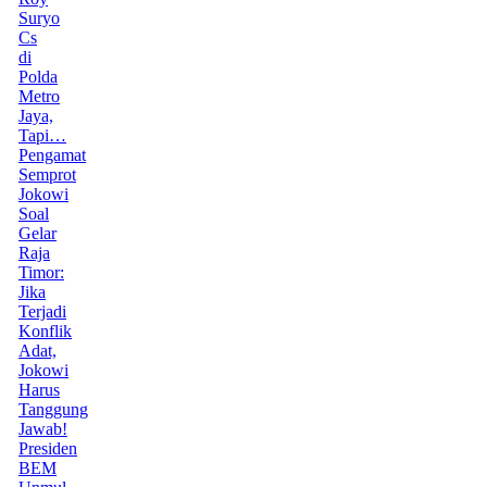
Suryo
Cs
di
Polda
Metro
Jaya,
Tapi…
Pengamat
Semprot
Jokowi
Soal
Gelar
Raja
Timor:
Jika
Terjadi
Konflik
Adat,
Jokowi
Harus
Tanggung
Jawab!
Presiden
BEM