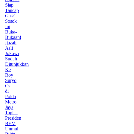
Siap
Tancap
Gas?
Sosok
Ini
Buka-
Bukaan!
Ijazah
Asli
Jokowi
Sudah
Ditunjukkan
Ke
Roy
Suryo
Cs
di
Polda
Metro
Jaya,
Tapi…
Presiden
BEM
Unmul