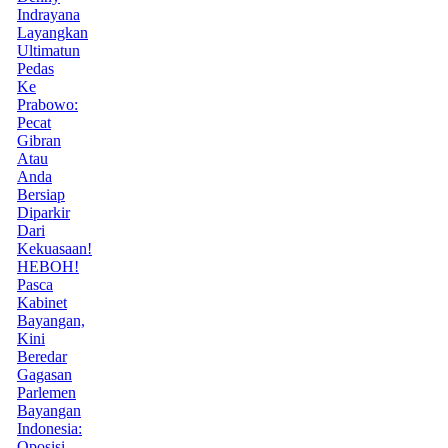
Indrayana
Layangkan
Ultimatun
Pedas
Ke
Prabowo:
Pecat
Gibran
Atau
Anda
Bersiap
Diparkir
Dari
Kekuasaan!
HEBOH!
Pasca
Kabinet
Bayangan,
Kini
Beredar
Gagasan
Parlemen
Bayangan
Indonesia:
Oposisi