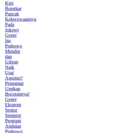
Kini
Bongkar
Puncak
Kekecewaannya
Pada
Jokowi
Geger
Isu
Prabowo
Mundur
dan
Gibran
Naik
Usai
Agustus?
Pengamat
Ungkap
Bocorannya!
Geger
Ekonom
Senior
Semprot
Program
Andalan
Prabowo: