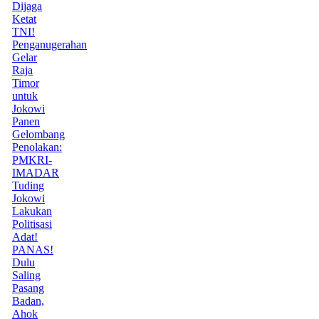
Dijaga
Ketat
TNI!
Penganugerahan
Gelar
Raja
Timor
untuk
Jokowi
Panen
Gelombang
Penolakan:
PMKRI-
IMADAR
Tuding
Jokowi
Lakukan
Politisasi
Adat!
PANAS!
Dulu
Saling
Pasang
Badan,
Ahok