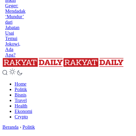
Bikin
Geger:
Mendadak
‘Mundur’
dari
Jabatan
Usai
Temui
Jokowi,
Ada
Apa?
Home
Politik
Bisnis
Travel
Health
Ekonomi
Crypto
Beranda
›
Politik