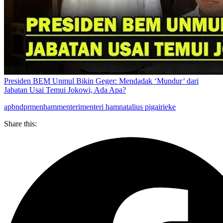
Presiden BEM Unmul Bikin Geger: Mendadak ‘Mundur’ dari
Jabatan Usai Temui Jokowi, Ada Apa?
apbn
dpr
menham
menteri
menteri ham
natalius pigai
rieke
Share this: