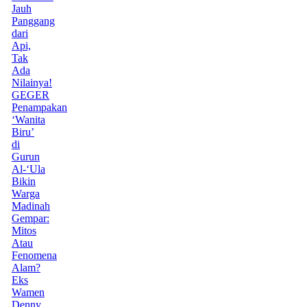
Jauh
Panggang
dari
Api,
Tak
Ada
Nilainya!
GEGER
Penampakan
‘Wanita
Biru’
di
Gurun
Al-‘Ula
Bikin
Warga
Madinah
Gempar:
Mitos
Atau
Fenomena
Alam?
Eks
Wamen
Denny