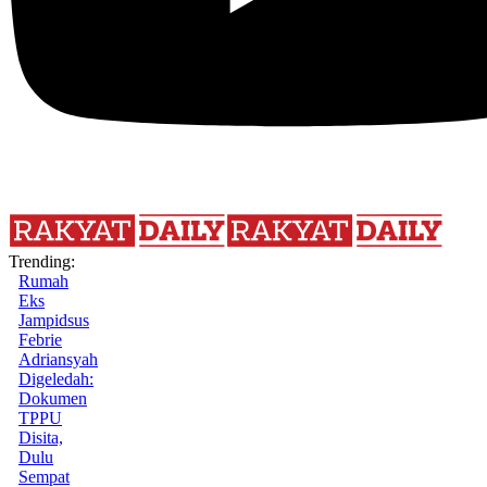
Trending:
Rumah
Eks
Jampidsus
Febrie
Adriansyah
Digeledah:
Dokumen
TPPU
Disita,
Dulu
Sempat