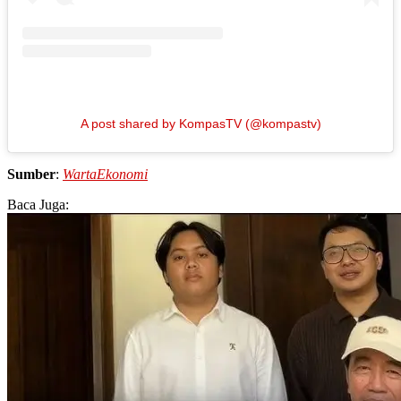
A post shared by KompasTV (@kompastv)
Sumber
:
WartaEkonomi
Baca Juga: