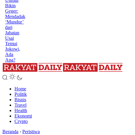
Unmul
Bikin
Geger:
Mendadak
‘Mundur’
dari
Jabatan
Usai
Temui
Jokowi,
Ada
Apa?
Home
Politik
Bisnis
Travel
Health
Ekonomi
Crypto
Beranda
›
Peristiwa