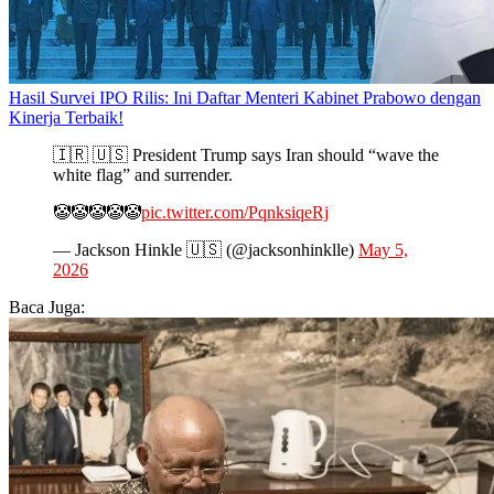
Hasil Survei IPO Rilis: Ini Daftar Menteri Kabinet Prabowo dengan
Kinerja Terbaik!
🇮🇷 🇺🇸 President Trump says Iran should “wave the
white flag” and surrender.
🤡🤡🤡🤡🤡
pic.twitter.com/PqnksiqeRj
— Jackson Hinkle 🇺🇸 (@jacksonhinklle)
May 5,
2026
Baca Juga: