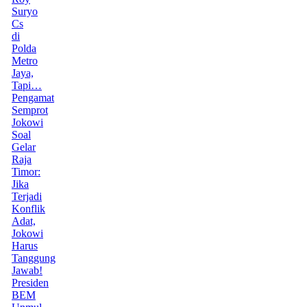
Suryo
Cs
di
Polda
Metro
Jaya,
Tapi…
Pengamat
Semprot
Jokowi
Soal
Gelar
Raja
Timor:
Jika
Terjadi
Konflik
Adat,
Jokowi
Harus
Tanggung
Jawab!
Presiden
BEM