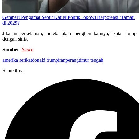
Gempar! Pengamat Sebut Karier Politik Jokowi Berpotensi ‘Tamat’
di 2029?
Jika ini perkelahian, mereka akan menghentikannya,” kata Trump
dengan sinis.
Sumber
:
Suara
amerika serikat
donald trump
iran
perang
timur tengah
Share this: