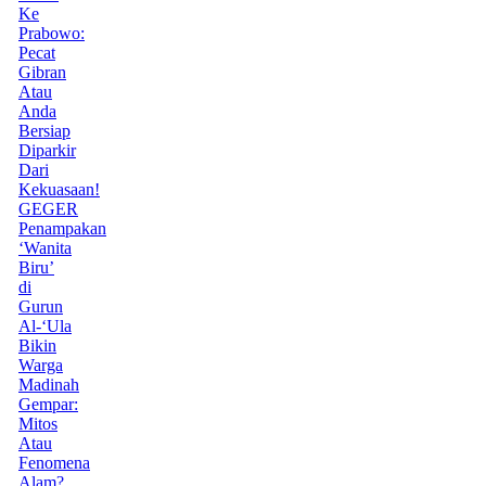
Ke
Prabowo:
Pecat
Gibran
Atau
Anda
Bersiap
Diparkir
Dari
Kekuasaan!
GEGER
Penampakan
‘Wanita
Biru’
di
Gurun
Al-‘Ula
Bikin
Warga
Madinah
Gempar:
Mitos
Atau
Fenomena
Alam?