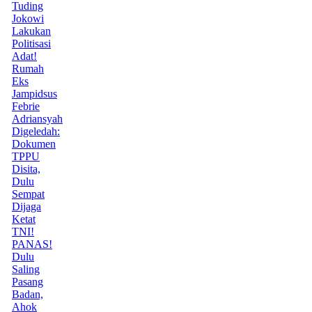
Tuding
Jokowi
Lakukan
Politisasi
Adat!
Rumah
Eks
Jampidsus
Febrie
Adriansyah
Digeledah:
Dokumen
TPPU
Disita,
Dulu
Sempat
Dijaga
Ketat
TNI!
PANAS!
Dulu
Saling
Pasang
Badan,
Ahok