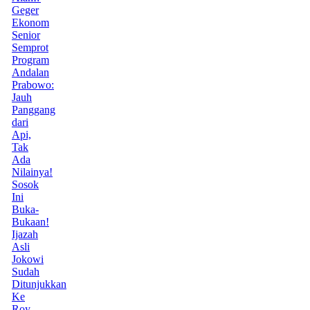
Geger
Ekonom
Senior
Semprot
Program
Andalan
Prabowo:
Jauh
Panggang
dari
Api,
Tak
Ada
Nilainya!
Sosok
Ini
Buka-
Bukaan!
Ijazah
Asli
Jokowi
Sudah
Ditunjukkan
Ke
Roy