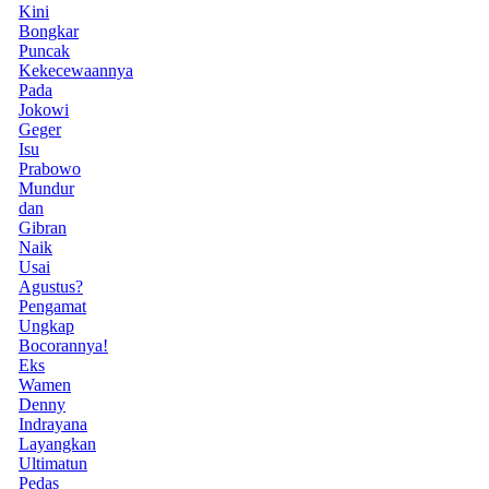
Kini
Bongkar
Puncak
Kekecewaannya
Pada
Jokowi
Geger
Isu
Prabowo
Mundur
dan
Gibran
Naik
Usai
Agustus?
Pengamat
Ungkap
Bocorannya!
Eks
Wamen
Denny
Indrayana
Layangkan
Ultimatun
Pedas