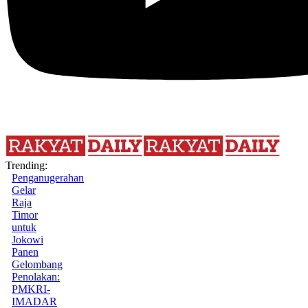
Trending:
Penganugerahan
Gelar
Raja
Timor
untuk
Jokowi
Panen
Gelombang
Penolakan:
PMKRI-
IMADAR