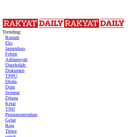
Trending:
Rumah
Eks
Jampidsus
Febrie
Adriansyah
Digeledah:
Dokumen
TPPU
Disita,
Dulu
Sempat
Dijaga
Ketat
TNI!
Penganugerahan
Gelar
Raja
Timor
untuk