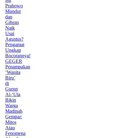
Isu
Prabowo
Mundur
dan
Gibran
Naik
Usai
Agustus?
Pengamat
Ungkap
Bocorannya!
GEGER
Penampakan
‘Wanita
Biru’
di
Gurun
Al-‘Ula
Bikin
Warga
Madinah
Gempar:
Mitos
Atau
Fenomena