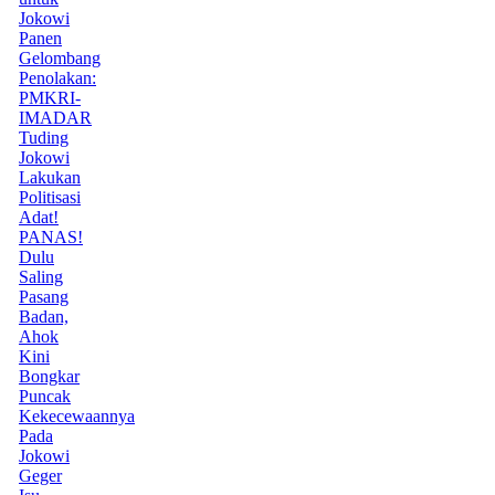
Jokowi
Panen
Gelombang
Penolakan:
PMKRI-
IMADAR
Tuding
Jokowi
Lakukan
Politisasi
Adat!
PANAS!
Dulu
Saling
Pasang
Badan,
Ahok
Kini
Bongkar
Puncak
Kekecewaannya
Pada
Jokowi
Geger