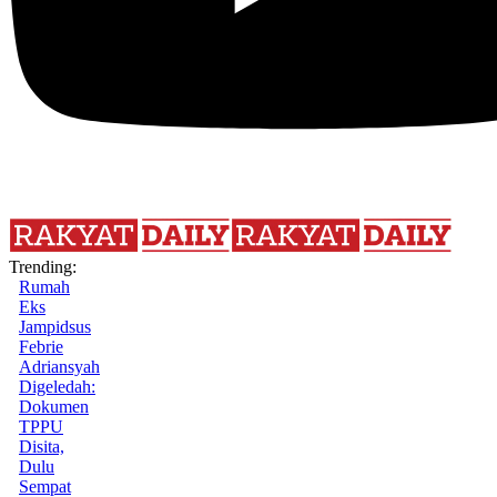
Trending:
Rumah
Eks
Jampidsus
Febrie
Adriansyah
Digeledah:
Dokumen
TPPU
Disita,
Dulu
Sempat