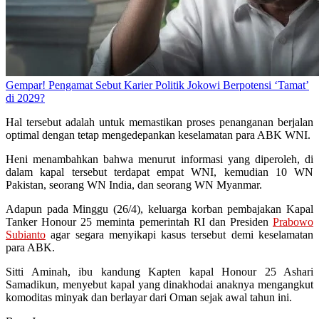
Gempar! Pengamat Sebut Karier Politik Jokowi Berpotensi ‘Tamat’
di 2029?
Hal tersebut adalah untuk memastikan proses penanganan berjalan
optimal dengan tetap mengedepankan keselamatan para ABK WNI.
Heni menambahkan bahwa menurut informasi yang diperoleh, di
dalam kapal tersebut terdapat empat WNI, kemudian 10 WN
Pakistan, seorang WN India, dan seorang WN Myanmar.
Adapun pada Minggu (26/4), keluarga korban pembajakan Kapal
Tanker Honour 25 meminta pemerintah RI dan Presiden
Prabowo
Subianto
agar segara menyikapi kasus tersebut demi keselamatan
para ABK.
Sitti Aminah, ibu kandung Kapten kapal Honour 25 Ashari
Samadikun, menyebut kapal yang dinakhodai anaknya mengangkut
komoditas minyak dan berlayar dari Oman sejak awal tahun ini.