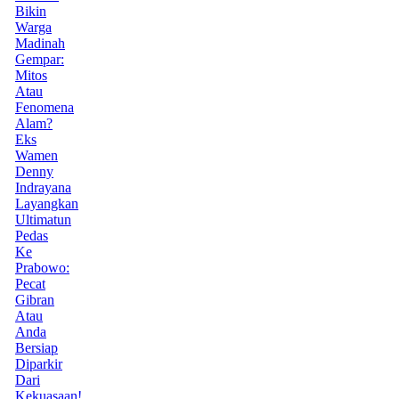
Bikin
Warga
Madinah
Gempar:
Mitos
Atau
Fenomena
Alam?
Eks
Wamen
Denny
Indrayana
Layangkan
Ultimatun
Pedas
Ke
Prabowo:
Pecat
Gibran
Atau
Anda
Bersiap
Diparkir
Dari
Kekuasaan!