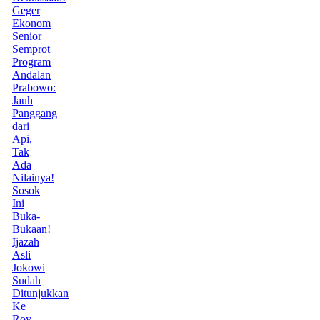
Geger
Ekonom
Senior
Semprot
Program
Andalan
Prabowo:
Jauh
Panggang
dari
Api,
Tak
Ada
Nilainya!
Sosok
Ini
Buka-
Bukaan!
Ijazah
Asli
Jokowi
Sudah
Ditunjukkan
Ke
Roy