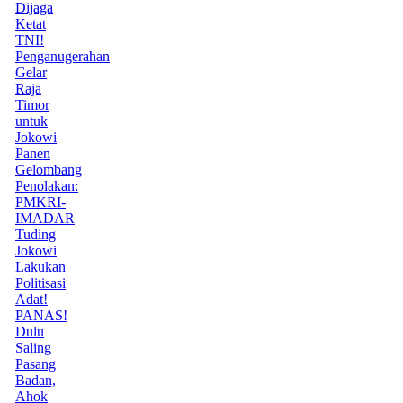
Dijaga
Ketat
TNI!
Penganugerahan
Gelar
Raja
Timor
untuk
Jokowi
Panen
Gelombang
Penolakan:
PMKRI-
IMADAR
Tuding
Jokowi
Lakukan
Politisasi
Adat!
PANAS!
Dulu
Saling
Pasang
Badan,
Ahok