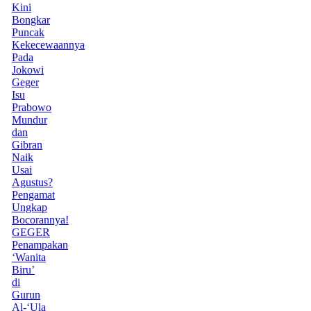
Kini
Bongkar
Puncak
Kekecewaannya
Pada
Jokowi
Geger
Isu
Prabowo
Mundur
dan
Gibran
Naik
Usai
Agustus?
Pengamat
Ungkap
Bocorannya!
GEGER
Penampakan
‘Wanita
Biru’
di
Gurun
Al-‘Ula