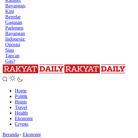
Kabinet
Bayangan,
Kini
Beredar
Gagasan
Parlemen
Bayangan
Indonesia:
Oposisi
Siap
Tancap
Gas?
Home
Politik
Bisnis
Travel
Health
Ekonomi
Crypto
Beranda
›
Ekonomi