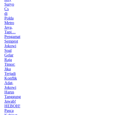
Suryo
Cs
di
Polda
Metro
Jaya,
Tapi…
Pengamat
Semprot
Jokowi
Soal
Gelar
Raja
Timor:
Jika
Terjadi
Konflik
Adat,
Jokowi
Harus
Tanggung
Jawab!
HEBOH!
Pasca