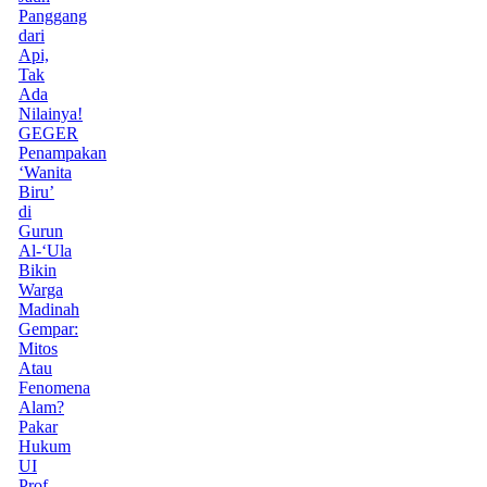
Panggang
dari
Api,
Tak
Ada
Nilainya!
GEGER
Penampakan
‘Wanita
Biru’
di
Gurun
Al-‘Ula
Bikin
Warga
Madinah
Gempar:
Mitos
Atau
Fenomena
Alam?
Pakar
Hukum
UI
Prof