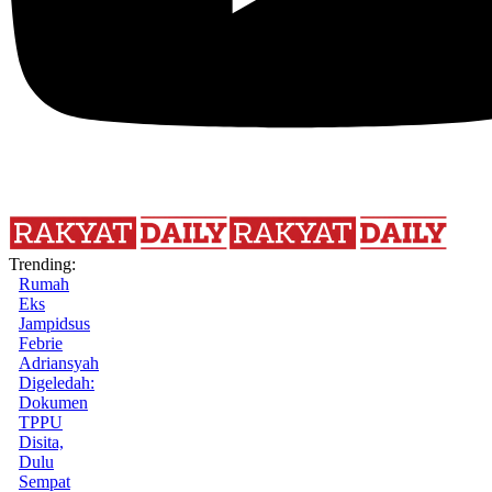
Trending:
Rumah
Eks
Jampidsus
Febrie
Adriansyah
Digeledah:
Dokumen
TPPU
Disita,
Dulu
Sempat