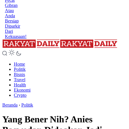
Pecat
Gibran
Atau
Anda
Bersiap
Diparkir
Dari
Kekuasaan!
Home
Politik
Bisnis
Travel
Health
Ekonomi
Crypto
Beranda
›
Politik
Yang Bener Nih? Anies