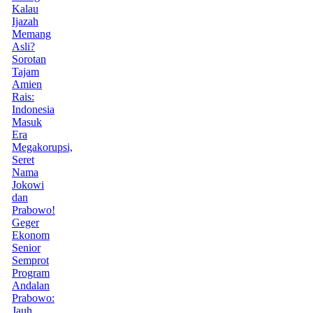
Kalau
Ijazah
Memang
Asli?
Sorotan
Tajam
Amien
Rais:
Indonesia
Masuk
Era
Megakorupsi,
Seret
Nama
Jokowi
dan
Prabowo!
Geger
Ekonom
Senior
Semprot
Program
Andalan
Prabowo:
Jauh