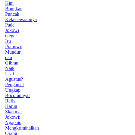
Kini
Bongkar
Puncak
Kekecewaannya
Pada
Jokowi
Geger
Isu
Prabowo
Mundur
dan
Gibran
Naik
Usai
Agustus?
Pengamat
Ungkap
Bocorannya!
Refly
Harun
Skakmat
Jokowi:
Ngapain
Mengkriminalkan
Orang