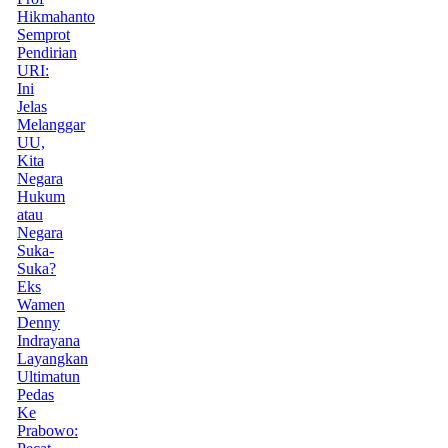
Hikmahanto
Semprot
Pendirian
URI:
Ini
Jelas
Melanggar
UU,
Kita
Negara
Hukum
atau
Negara
Suka-
Suka?
Eks
Wamen
Denny
Indrayana
Layangkan
Ultimatun
Pedas
Ke
Prabowo: