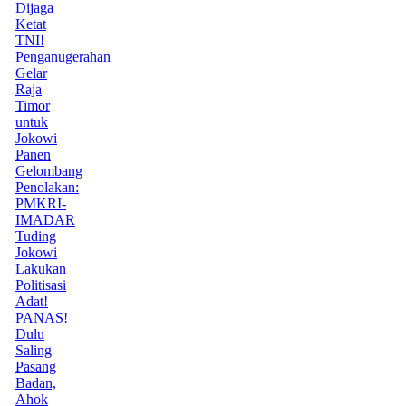
Dijaga
Ketat
TNI!
Penganugerahan
Gelar
Raja
Timor
untuk
Jokowi
Panen
Gelombang
Penolakan:
PMKRI-
IMADAR
Tuding
Jokowi
Lakukan
Politisasi
Adat!
PANAS!
Dulu
Saling
Pasang
Badan,
Ahok