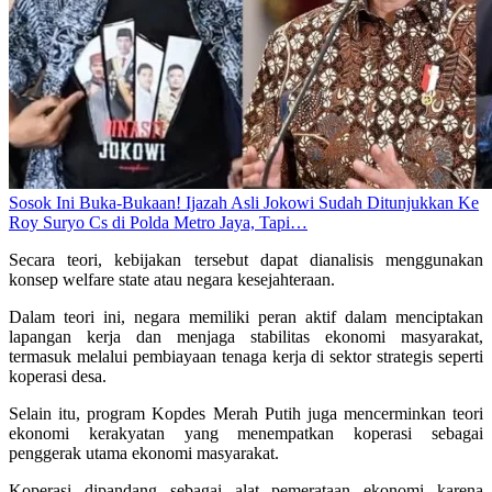
Sosok Ini Buka-Bukaan! Ijazah Asli Jokowi Sudah Ditunjukkan Ke
Roy Suryo Cs di Polda Metro Jaya, Tapi…
Secara teori, kebijakan tersebut dapat dianalisis menggunakan
konsep welfare state atau negara kesejahteraan.
Dalam teori ini, negara memiliki peran aktif dalam menciptakan
lapangan kerja dan menjaga stabilitas ekonomi masyarakat,
termasuk melalui pembiayaan tenaga kerja di sektor strategis seperti
koperasi desa.
Selain itu, program Kopdes Merah Putih juga mencerminkan teori
ekonomi kerakyatan yang menempatkan koperasi sebagai
penggerak utama ekonomi masyarakat.
Koperasi dipandang sebagai alat pemerataan ekonomi karena