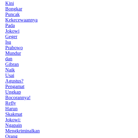
Kini
Bongkar
Puncak
Kekecewaannya
Pada
Jokowi
Geger
Isu
Prabowo
Mundur
dan
Gibran
Naik
Usai
Agustus?
Pengamat
Ungkap
Bocorannya!
Refly
Harun
Skakmat
Jokowi:
Ngapain
Mengkriminalkan
Orang