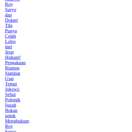
Roy
Suryo
dan
Dokter
Tifa
Punya
Celah
Lolos
dari
Jerat
Hukum!
Pengakuan
Rismon
Sianipar
Usai
Temui
Jokowi:
Sebut
Polemik
Ijazah
Bukan
untuk
Menghukum
Roy
Suryo