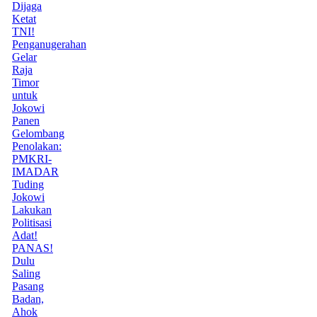
Dijaga
Ketat
TNI!
Penganugerahan
Gelar
Raja
Timor
untuk
Jokowi
Panen
Gelombang
Penolakan:
PMKRI-
IMADAR
Tuding
Jokowi
Lakukan
Politisasi
Adat!
PANAS!
Dulu
Saling
Pasang
Badan,
Ahok