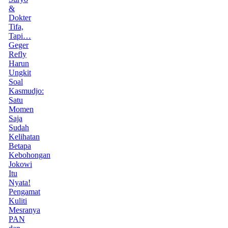
&
Dokter
Tifa,
Tapi…
Geger
Refly
Harun
Ungkit
Soal
Kasmudjo:
Satu
Momen
Saja
Sudah
Kelihatan
Betapa
Kebohongan
Jokowi
Itu
Nyata!
Pengamat
Kuliti
Mesranya
PAN