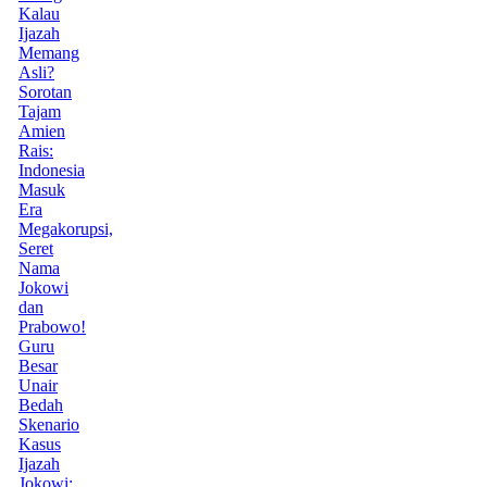
Kalau
Ijazah
Memang
Asli?
Sorotan
Tajam
Amien
Rais:
Indonesia
Masuk
Era
Megakorupsi,
Seret
Nama
Jokowi
dan
Prabowo!
Guru
Besar
Unair
Bedah
Skenario
Kasus
Ijazah
Jokowi: