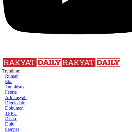
Trending:
Rumah
Eks
Jampidsus
Febrie
Adriansyah
Digeledah:
Dokumen
TPPU
Disita,
Dulu
Sempat