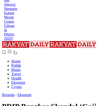
dan
Jokowi:
Skenario
Karpet
Merah
Usung
Gibran
di
Pilpres
2029?
Home
Politik
Bisnis
Travel
Health
Ekonomi
Crypto
Beranda
›
Ekonomi