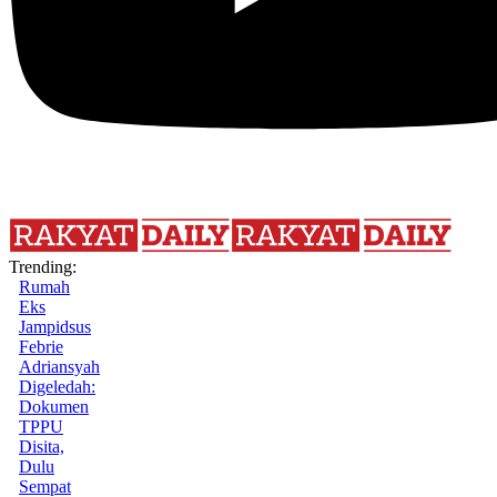
Trending:
Rumah
Eks
Jampidsus
Febrie
Adriansyah
Digeledah:
Dokumen
TPPU
Disita,
Dulu
Sempat