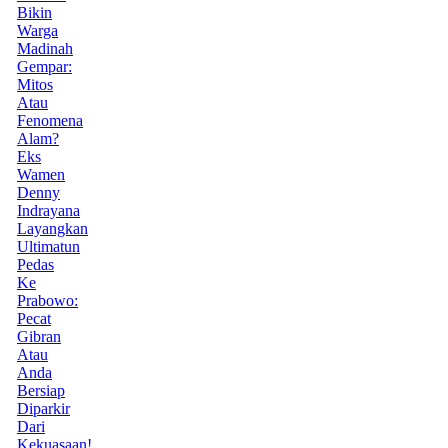
Bikin
Warga
Madinah
Gempar:
Mitos
Atau
Fenomena
Alam?
Eks
Wamen
Denny
Indrayana
Layangkan
Ultimatun
Pedas
Ke
Prabowo:
Pecat
Gibran
Atau
Anda
Bersiap
Diparkir
Dari
Kekuasaan!