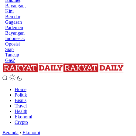
Kabinet
Bayangan,
Kini
Beredar
Gagasan
Parlemen
Bayangan
Indonesia:
Oposisi
Siap
Tancap
Gas?
Home
Politik
Bisnis
Travel
Health
Ekonomi
Crypto
Beranda
›
Ekonomi