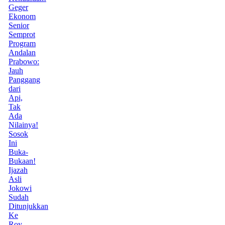
Geger
Ekonom
Senior
Semprot
Program
Andalan
Prabowo:
Jauh
Panggang
dari
Api,
Tak
Ada
Nilainya!
Sosok
Ini
Buka-
Bukaan!
Ijazah
Asli
Jokowi
Sudah
Ditunjukkan
Ke
Roy