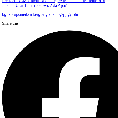
Presiden BEM Unmul Bikin Geger: Mendadak ‘Mundur’ dari
Jabatan Usai Temui Jokowi, Ada Apa?
bgn
korupsi
makan bergizi gratis
mbg
sppg
ylbhi
Share this: