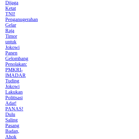
Dijaga
Ketat
TNI!
Penganugerahan
Gelar
Raja
Timor
untuk
Jokowi
Panen
Gelombang
Penolakan:
PMKRI-
IMADAR
Tuding
Jokowi
Lakukan
Politisasi
Adat!
PANAS!
Dulu
Saling
Pasang
Badan,
Ahok