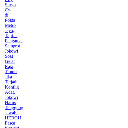
Suryo
Cs
di
Polda
Metro
Jaya,
Tapi…
Pengamat
Semprot
Jokowi
Soal
Gelar
Raja
Timor:
Jika
Terjadi
Konflik
Adat,
Jokowi
Harus
Tanggung
Jawab!
HEBOH!
Pasca