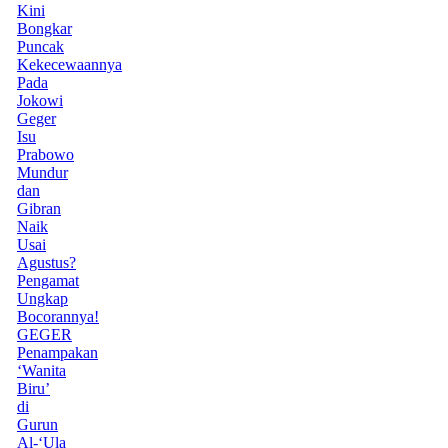
Kini
Bongkar
Puncak
Kekecewaannya
Pada
Jokowi
Geger
Isu
Prabowo
Mundur
dan
Gibran
Naik
Usai
Agustus?
Pengamat
Ungkap
Bocorannya!
GEGER
Penampakan
‘Wanita
Biru’
di
Gurun
Al-‘Ula