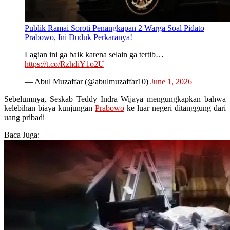
Publik Ramai Soroti Penangkapan 2 Warga Soal Pidato
Prabowo, Ini Duduk Perkaranya!
Lagian ini ga baik karena selain ga tertib…
https://t.co/RzhdiY1o2U
— Abul Muzaffar (@abulmuzaffar10)
June 1, 2026
Sebelumnya, Seskab Teddy Indra Wijaya mengungkapkan bahwa
kelebihan biaya kunjungan
Prabowo
ke luar negeri ditanggung dari
uang pribadi
Baca Juga: