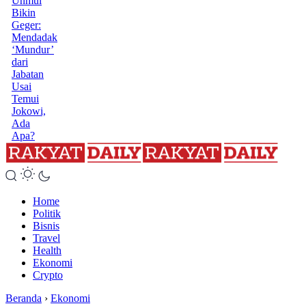
Unmul
Bikin
Geger:
Mendadak
‘Mundur’
dari
Jabatan
Usai
Temui
Jokowi,
Ada
Apa?
Home
Politik
Bisnis
Travel
Health
Ekonomi
Crypto
Beranda
›
Ekonomi