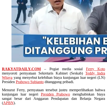
RAKYATDAILY.COM
– Pegiat media sosial
Ferry Koto
menyoroti pernyataan Sekretaris Kabinet (Seskab)
Teddy Indra
Wijaya
yang menyebut kelebihan biaya kunjungan luar negeri (LN)
Presiden
Prabowo Subianto
ditanggung pribadi.
Menurut Ferry, pernyataan tersebut justru memperlihatkan bahwa
kunjungan luar negeri
Presiden Prabowo
menghabiskan biaya
sangat besar dari Anggaran Pendapatan dan Belanja Negara
(
APBN
).