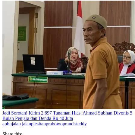
Jadi Sorotan! Kirim 2.697 Tanaman Hias, Ahmad Subhan Divonis 5
Bulan Penjara dan Denda Rp 40 Juta
apbn
jalan jalan
plesiran
prabowo
prancis
teddy
Share this: