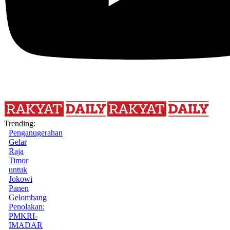
Trending:
Penganugerahan
Gelar
Raja
Timor
untuk
Jokowi
Panen
Gelombang
Penolakan:
PMKRI-
IMADAR