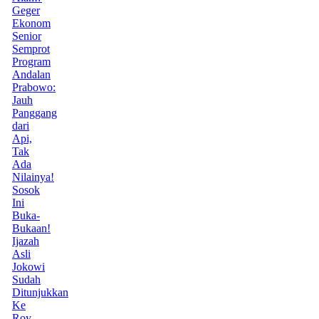
Geger
Ekonom
Senior
Semprot
Program
Andalan
Prabowo:
Jauh
Panggang
dari
Api,
Tak
Ada
Nilainya!
Sosok
Ini
Buka-
Bukaan!
Ijazah
Asli
Jokowi
Sudah
Ditunjukkan
Ke
Roy