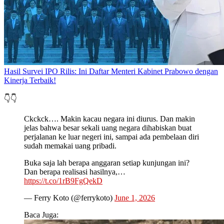
Hasil Survei IPO Rilis: Ini Daftar Menteri Kabinet Prabowo dengan
Kinerja Terbaik!
👇👇
Ckckck…. Makin kacau negara ini diurus. Dan makin
jelas bahwa besar sekali uang negara dihabiskan buat
perjalanan ke luar negeri ini, sampai ada pembelaan diri
sudah memakai uang pribadi.
Buka saja lah berapa anggaran setiap kunjungan ini?
Dan berapa realisasi hasilnya,…
https://t.co/1rB9FgQekD
— Ferry Koto (@ferrykoto)
June 1, 2026
Baca Juga: