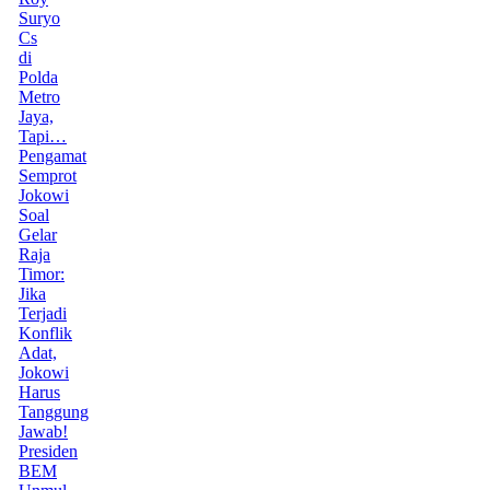
Suryo
Cs
di
Polda
Metro
Jaya,
Tapi…
Pengamat
Semprot
Jokowi
Soal
Gelar
Raja
Timor:
Jika
Terjadi
Konflik
Adat,
Jokowi
Harus
Tanggung
Jawab!
Presiden
BEM