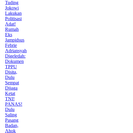
Tuding
Jokowi
Lakukan
Politisasi
Adat!
Rumah
Eks
Jampidsus
Febrie
Adriansyah
Digeledah:
Dokumen
TPPU
Disita,
Dulu
Sempat
Dijaga
Ketat
TNI!
PANAS!
Dulu
Saling
Pasang
Badan,
Ahok