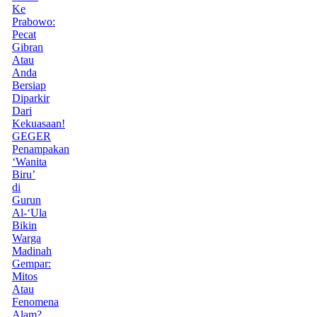
Ke
Prabowo:
Pecat
Gibran
Atau
Anda
Bersiap
Diparkir
Dari
Kekuasaan!
GEGER
Penampakan
‘Wanita
Biru’
di
Gurun
Al-‘Ula
Bikin
Warga
Madinah
Gempar:
Mitos
Atau
Fenomena
Alam?