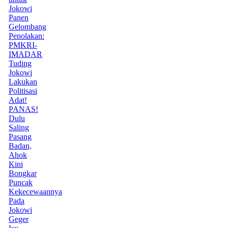
Jokowi
Panen
Gelombang
Penolakan:
PMKRI-
IMADAR
Tuding
Jokowi
Lakukan
Politisasi
Adat!
PANAS!
Dulu
Saling
Pasang
Badan,
Ahok
Kini
Bongkar
Puncak
Kekecewaannya
Pada
Jokowi
Geger