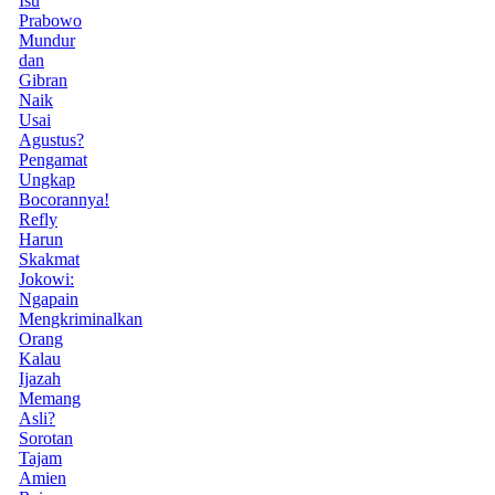
Isu
Prabowo
Mundur
dan
Gibran
Naik
Usai
Agustus?
Pengamat
Ungkap
Bocorannya!
Refly
Harun
Skakmat
Jokowi:
Ngapain
Mengkriminalkan
Orang
Kalau
Ijazah
Memang
Asli?
Sorotan
Tajam
Amien