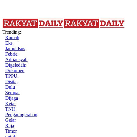
Trending:
Rumah
Eks
Jampidsus
Febrie
Adriansyah
Digeledah:
Dokumen
TPPU
Disita,
Dulu
Sempat
Dijaga
Ketat
TNI!
Penganugerahan
Gelar
Raja
Timor
untuk