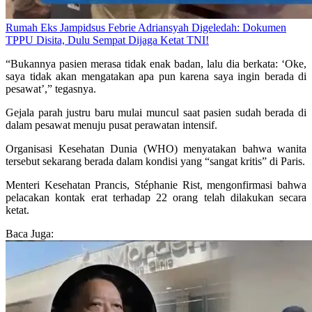
Rumah Eks Jampidsus Febrie Adriansyah Digeledah: Dokumen
TPPU Disita, Dulu Sempat Dijaga Ketat TNI!
“Bukannya pasien merasa tidak enak badan, lalu dia berkata: ‘Oke,
saya tidak akan mengatakan apa pun karena saya ingin berada di
pesawat’,” tegasnya.
Gejala parah justru baru mulai muncul saat pasien sudah berada di
dalam pesawat menuju pusat perawatan intensif.
Organisasi Kesehatan Dunia (WHO) menyatakan bahwa wanita
tersebut sekarang berada dalam kondisi yang “sangat kritis” di Paris.
Menteri Kesehatan Prancis, Stéphanie Rist, mengonfirmasi bahwa
pelacakan kontak erat terhadap 22 orang telah dilakukan secara
ketat.
Baca Juga: