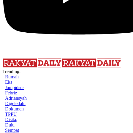
Trending:
Rumah
Eks
Jampidsus
Febrie
Adriansyah
Digeledah:
Dokumen
TPPU
Disita,
Dulu
Sempat