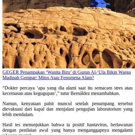
GEGER Penampakan ‘Wanita Biru’ di Gurun Al-‘Ula Bikin Warga
Madinah Gempar: Mitos Atau Fenomena Alam?
“Dokter percaya ‘apa yang dia alami saat itu semacam stres atau
kecemasan atau kegugupan’,” tutur Bernáldez menambahkan.
Namun, kenyataan pahit muncul setelah penumpang tersebut
dievakuasi dari kapal dan menjalani pengujian laboratorium yang
lebih mendalam.
Hasil tes menunjukkan bahwa ia positif hantavirus, berlawanan
dengan penilaian awal yang hanya menganggapnya mengalami