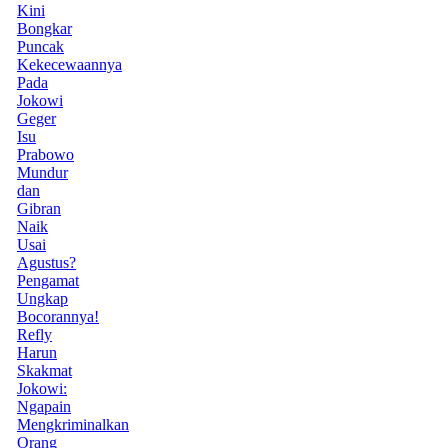
Kini
Bongkar
Puncak
Kekecewaannya
Pada
Jokowi
Geger
Isu
Prabowo
Mundur
dan
Gibran
Naik
Usai
Agustus?
Pengamat
Ungkap
Bocorannya!
Refly
Harun
Skakmat
Jokowi:
Ngapain
Mengkriminalkan
Orang