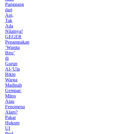
Panggang
dari
Api,
Tak
Ada
Nilainya!
GEGER
Penampakan
‘Wanita
Biru’
di
Gurun
Al-‘Ula
Bikin
Warga
Madinah
Gempar:
Mitos
Atau
Fenomena
Alam?
Pakar
Hukum
UI
Prof