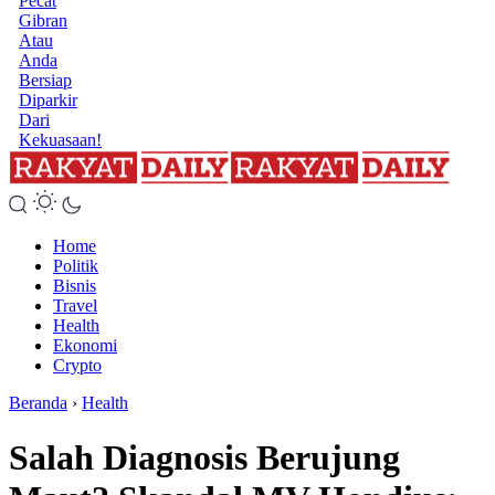
Pecat
Gibran
Atau
Anda
Bersiap
Diparkir
Dari
Kekuasaan!
Home
Politik
Bisnis
Travel
Health
Ekonomi
Crypto
Beranda
›
Health
Salah Diagnosis Berujung