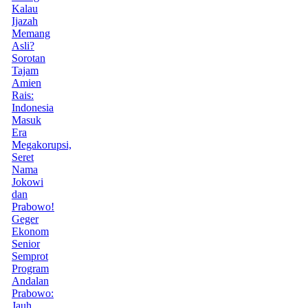
Kalau
Ijazah
Memang
Asli?
Sorotan
Tajam
Amien
Rais:
Indonesia
Masuk
Era
Megakorupsi,
Seret
Nama
Jokowi
dan
Prabowo!
Geger
Ekonom
Senior
Semprot
Program
Andalan
Prabowo:
Jauh