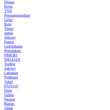
Dijaga
Ketat
TNI!
Penganugerahan
Gelar
Raja
Timor
untuk
Jokowi
Panen
Gelombang
Penolakan:
PMKRI-
IMADAR
Tuding
Jokowi
Lakukan
Politisasi
Adat!
PANAS!
Dulu
Saling
Pasang
Badan,
Ahok