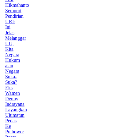
Hikmahanto
Semprot
Pendirian
URI:
Ini
Jelas
Melanggar
UU,
Kita
Negara
Hukum
atau
Negara
Suka-
Suka?
Eks
Wamen
Denny
Indrayana
Layangkan
Ultimatun
Pedas
Ke
Prabowo: