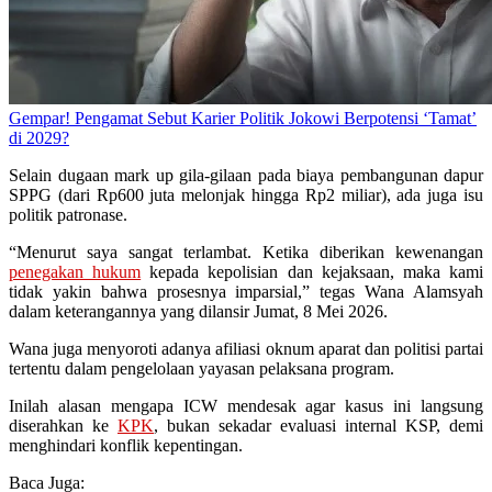
Gempar! Pengamat Sebut Karier Politik Jokowi Berpotensi ‘Tamat’
di 2029?
Selain dugaan mark up gila-gilaan pada biaya pembangunan dapur
SPPG (dari Rp600 juta melonjak hingga Rp2 miliar), ada juga isu
politik patronase.
“Menurut saya sangat terlambat. Ketika diberikan kewenangan
penegakan hukum
kepada kepolisian dan kejaksaan, maka kami
tidak yakin bahwa prosesnya imparsial,” tegas Wana Alamsyah
dalam keterangannya yang dilansir Jumat, 8 Mei 2026.
Wana juga menyoroti adanya afiliasi oknum aparat dan politisi partai
tertentu dalam pengelolaan yayasan pelaksana program.
Inilah alasan mengapa ICW mendesak agar kasus ini langsung
diserahkan ke
KPK
, bukan sekadar evaluasi internal KSP, demi
menghindari konflik kepentingan.
Baca Juga: