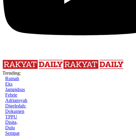
Trending:
Rumah
Eks
Jampidsus
Febrie
Adriansyah
Digeledah:
Dokumen
TPPU
Disita,
Dulu
Sempat