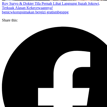
Roy Suryo & Dokter Tifa Pernah Lihat Langsung Ijazah Jokowi,
Terkuak Alasan Kekecewaannya!
bgn
icw
korupsi
makan bergizi gratis
mbg
sppg
Share this: