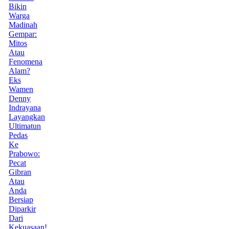
Bikin
Warga
Madinah
Gempar:
Mitos
Atau
Fenomena
Alam?
Eks
Wamen
Denny
Indrayana
Layangkan
Ultimatun
Pedas
Ke
Prabowo:
Pecat
Gibran
Atau
Anda
Bersiap
Diparkir
Dari
Kekuasaan!