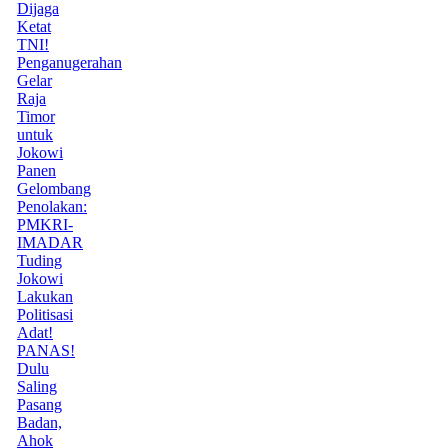
Dijaga
Ketat
TNI!
Penganugerahan
Gelar
Raja
Timor
untuk
Jokowi
Panen
Gelombang
Penolakan:
PMKRI-
IMADAR
Tuding
Jokowi
Lakukan
Politisasi
Adat!
PANAS!
Dulu
Saling
Pasang
Badan,
Ahok