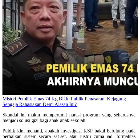
Misteri Pemilik Emas 74 Kg Bikin Publik Penasaran: Kejagung
Sengaja Rahasiakan Demi Alasan Ini?
Skandal ini makin memperumit narasi program yang seharusnya
menjadi solusi gizi bagi anak-anak sekolah.
Publik kini menanti, apakah investigasi KSP bakal berujung pada
perbaikan sistem secara sat-set, atau justru cuma jadi formalitas