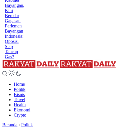
Kabinet
Bayangan,
Kini
Beredar
Gagasan
Parlemen
Bayangan
Indonesia:
Oposisi
Siap
Tancap
Gas?
Home
Politik
Bisnis
Travel
Health
Ekonomi
Crypto
Beranda
›
Politik