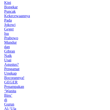
Kini
Bongkar
Puncak
Kekecewaannya
Pada
Jokowi
Geger
Isu
Prabowo
Mundur
dan
Gibran
Naik
Usai
Agustus?
Pengamat
Ungkap
Bocorannya!
GEGER
Penampakan
‘Wanita
Biru’
di
Gurun
Al-‘Ula