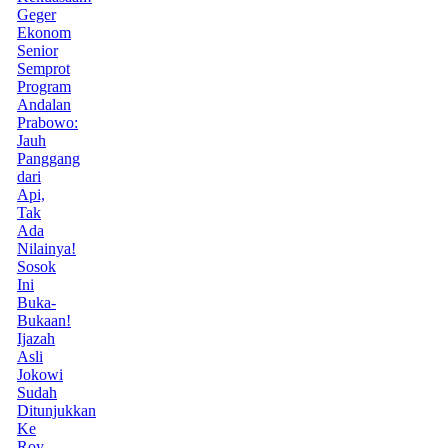
Geger
Ekonom
Senior
Semprot
Program
Andalan
Prabowo:
Jauh
Panggang
dari
Api,
Tak
Ada
Nilainya!
Sosok
Ini
Buka-
Bukaan!
Ijazah
Asli
Jokowi
Sudah
Ditunjukkan
Ke
Roy