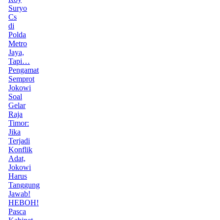
Suryo
Cs
di
Polda
Metro
Jaya,
Tapi…
Pengamat
Semprot
Jokowi
Soal
Gelar
Raja
Timor:
Jika
Terjadi
Konflik
Adat,
Jokowi
Harus
Tanggung
Jawab!
HEBOH!
Pasca