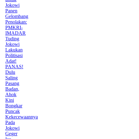
Jokowi
Panen
Gelombang
Penolakan:
PMKRI-
IMADAR
Tuding
Jokowi
Lakukan
Politisasi
Adat!
PANAS!
Dulu
Saling
Pasang
Badan,
Ahok
Kini
Bongkar
Puncak
Kekecewaannya
Pada
Jokowi
Geger