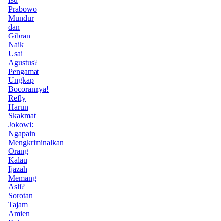
Isu
Prabowo
Mundur
dan
Gibran
Naik
Usai
Agustus?
Pengamat
Ungkap
Bocorannya!
Refly
Harun
Skakmat
Jokowi:
Ngapain
Mengkriminalkan
Orang
Kalau
Ijazah
Memang
Asli?
Sorotan
Tajam
Amien