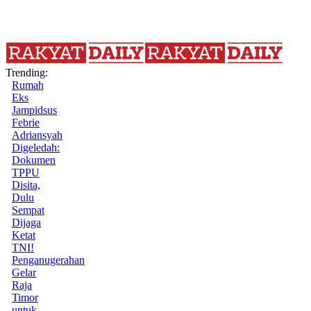
Trending:
Rumah
Eks
Jampidsus
Febrie
Adriansyah
Digeledah:
Dokumen
TPPU
Disita,
Dulu
Sempat
Dijaga
Ketat
TNI!
Penganugerahan
Gelar
Raja
Timor
untuk