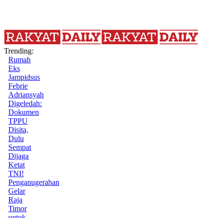
Trending:
Rumah
Eks
Jampidsus
Febrie
Adriansyah
Digeledah:
Dokumen
TPPU
Disita,
Dulu
Sempat
Dijaga
Ketat
TNI!
Penganugerahan
Gelar
Raja
Timor
untuk