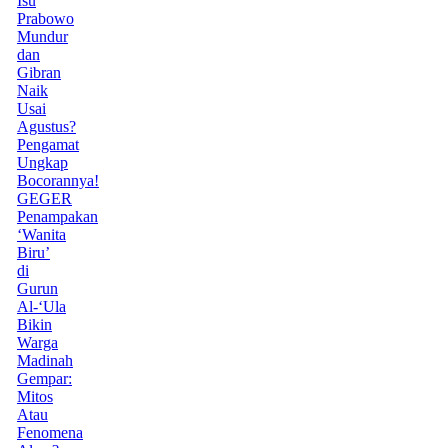
Isu
Prabowo
Mundur
dan
Gibran
Naik
Usai
Agustus?
Pengamat
Ungkap
Bocorannya!
GEGER
Penampakan
‘Wanita
Biru’
di
Gurun
Al-‘Ula
Bikin
Warga
Madinah
Gempar:
Mitos
Atau
Fenomena