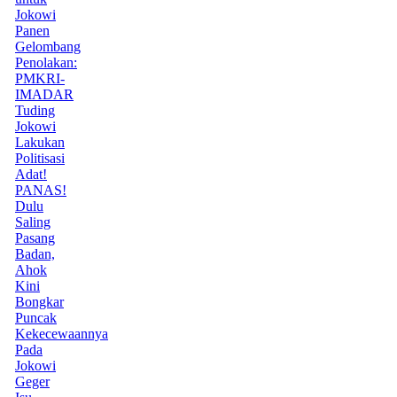
Jokowi
Panen
Gelombang
Penolakan:
PMKRI-
IMADAR
Tuding
Jokowi
Lakukan
Politisasi
Adat!
PANAS!
Dulu
Saling
Pasang
Badan,
Ahok
Kini
Bongkar
Puncak
Kekecewaannya
Pada
Jokowi
Geger