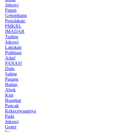
Jokowi
Panen
Gelombang
Penolakan:
PMKRI-
IMADAR
Tuding
Jokowi
Lakukan
Politisasi
Adat!
PANAS!
Dulu
Saling
Pasang
Badan,
Ahok
Kini
Bongkar
Puncak
Kekecewaannya
Pada
Jokowi
Geger