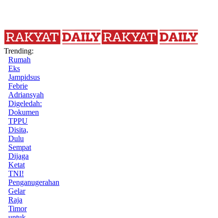
Trending:
Rumah
Eks
Jampidsus
Febrie
Adriansyah
Digeledah:
Dokumen
TPPU
Disita,
Dulu
Sempat
Dijaga
Ketat
TNI!
Penganugerahan
Gelar
Raja
Timor
untuk