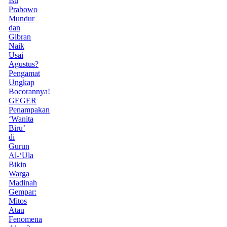
Isu
Prabowo
Mundur
dan
Gibran
Naik
Usai
Agustus?
Pengamat
Ungkap
Bocorannya!
GEGER
Penampakan
‘Wanita
Biru’
di
Gurun
Al-‘Ula
Bikin
Warga
Madinah
Gempar:
Mitos
Atau
Fenomena