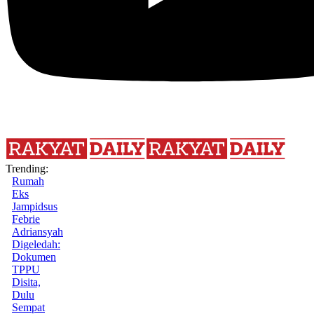
Trending:
Rumah
Eks
Jampidsus
Febrie
Adriansyah
Digeledah:
Dokumen
TPPU
Disita,
Dulu
Sempat