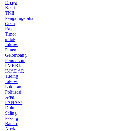
Dijaga
Ketat
TNI!
Penganugerahan
Gelar
Raja
Timor
untuk
Jokowi
Panen
Gelombang
Penolakan:
PMKRI-
IMADAR
Tuding
Jokowi
Lakukan
Politisasi
Adat!
PANAS!
Dulu
Saling
Pasang
Badan,
Ahok