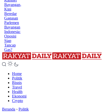
Kabinet
Bayangan,
Kini
Beredar
Gagasan
Parlemen
Bayangan
Indonesia:
Oposisi
Siap
Tancap
Gas?
Home
Politik
Bisnis
Travel
Health
Ekonomi
Crypto
Beranda
›
Politik