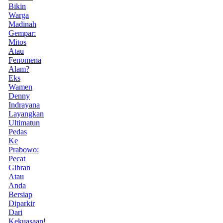
Bikin
Warga
Madinah
Gempar:
Mitos
Atau
Fenomena
Alam?
Eks
Wamen
Denny
Indrayana
Layangkan
Ultimatun
Pedas
Ke
Prabowo:
Pecat
Gibran
Atau
Anda
Bersiap
Diparkir
Dari
Kekuasaan!