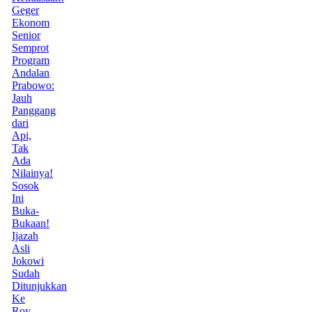
Geger
Ekonom
Senior
Semprot
Program
Andalan
Prabowo:
Jauh
Panggang
dari
Api,
Tak
Ada
Nilainya!
Sosok
Ini
Buka-
Bukaan!
Ijazah
Asli
Jokowi
Sudah
Ditunjukkan
Ke
Roy