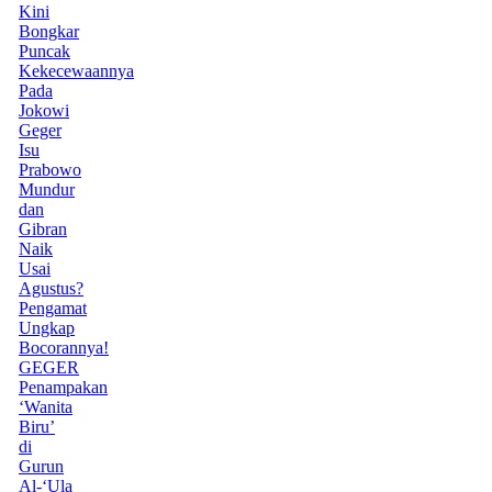
Kini
Bongkar
Puncak
Kekecewaannya
Pada
Jokowi
Geger
Isu
Prabowo
Mundur
dan
Gibran
Naik
Usai
Agustus?
Pengamat
Ungkap
Bocorannya!
GEGER
Penampakan
‘Wanita
Biru’
di
Gurun
Al-‘Ula