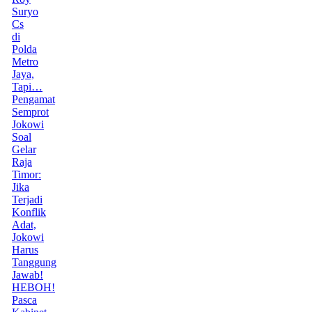
Suryo
Cs
di
Polda
Metro
Jaya,
Tapi…
Pengamat
Semprot
Jokowi
Soal
Gelar
Raja
Timor:
Jika
Terjadi
Konflik
Adat,
Jokowi
Harus
Tanggung
Jawab!
HEBOH!
Pasca