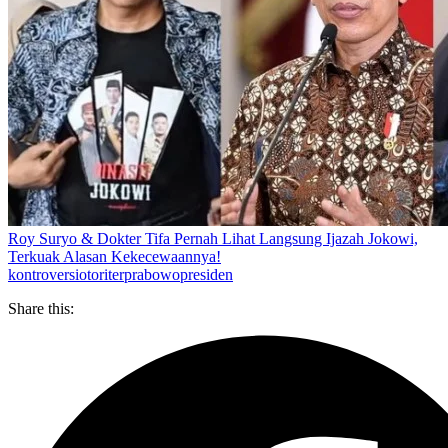
Roy Suryo & Dokter Tifa Pernah Lihat Langsung Ijazah Jokowi,
Terkuak Alasan Kekecewaannya!
kontroversi
otoriter
prabowo
presiden
Share this: