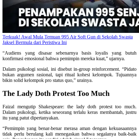
Terkuak! Awal Mula Temuan 995 Air Soft Gun di Sekolah Swasta
Jaksel Bermula dari Peristiwa Ini
“Audiens yang disasar sebenarnya basis loyalis yang butuh
konfirmasi emosional bahwa pemimpin mereka kuat,” ujarnya.
Dalam psikologi sosial, ini disebut in-group reinforcement. “Pidato
bukan argumen rasional, tapi ritual kohesi kelompok. Tujuannya
bikin solid kelompok pro status quo,” urainya.
The Lady Doth Protest Too Much
Faizal mengutip Shakespeare: the lady doth protest too much.
Dalam psikologi, ketika seseorang terlalu keras membantah, justru
itu yang patut dipertanyakan.
“Pemimpin yang benar-benar merasa aman dengan kekuasaannya
tidak perlu berulang kali menegaskan bahwa segalanya baik-baik