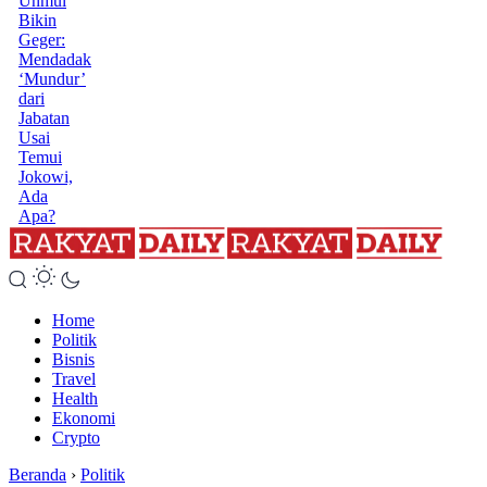
Unmul
Bikin
Geger:
Mendadak
‘Mundur’
dari
Jabatan
Usai
Temui
Jokowi,
Ada
Apa?
Home
Politik
Bisnis
Travel
Health
Ekonomi
Crypto
Beranda
›
Politik