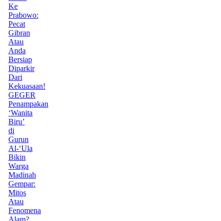
Ke
Prabowo:
Pecat
Gibran
Atau
Anda
Bersiap
Diparkir
Dari
Kekuasaan!
GEGER
Penampakan
‘Wanita
Biru’
di
Gurun
Al-‘Ula
Bikin
Warga
Madinah
Gempar:
Mitos
Atau
Fenomena
Alam?