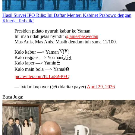
Hasil Survei IPO Rilis: Ini Daftar Menteri Kabinet Prabowo dengan
Kinerja Terbaik!
Presiden pidato nyuruh kabur ke Yaman.
Ini mah udah jelas nyindir
@aniesbaswedan
Mas Anis, Mas Anis. Masih dendam tuh sama 11/100.
Kalo kabur —> Yaman🇾🇪
Kalo reggae —> Yo-man🇯🇲
Kalo laper —> Yamin🍜
Kalo main bola —> Yamal⚽
pic.twitter.com/IULn8r9PFQ
— txtdaritaxpayer (@txtdaritaxpayer)
April 29, 2026
Baca Juga: