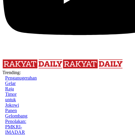
Trending:
Penganugerahan
Gelar
Raja
Timor
untuk
Jokowi
Panen
Gelombang
Penolakan:
PMKRI-
IMADAR