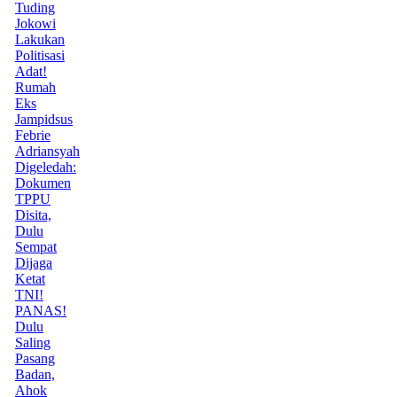
Tuding
Jokowi
Lakukan
Politisasi
Adat!
Rumah
Eks
Jampidsus
Febrie
Adriansyah
Digeledah:
Dokumen
TPPU
Disita,
Dulu
Sempat
Dijaga
Ketat
TNI!
PANAS!
Dulu
Saling
Pasang
Badan,
Ahok