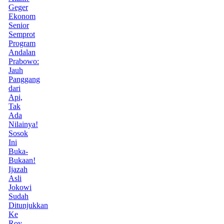
Geger
Ekonom
Senior
Semprot
Program
Andalan
Prabowo:
Jauh
Panggang
dari
Api,
Tak
Ada
Nilainya!
Sosok
Ini
Buka-
Bukaan!
Ijazah
Asli
Jokowi
Sudah
Ditunjukkan
Ke
Roy