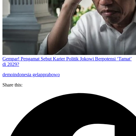
Gempar! Pengamat Sebut Karier Politik Jokowi Berpotensi ‘Tamat’
di 2029?
demo
indonesia gelap
prabowo
Share this: