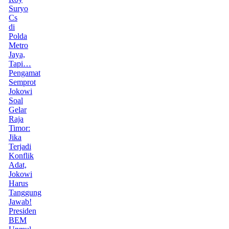
Suryo
Cs
di
Polda
Metro
Jaya,
Tapi…
Pengamat
Semprot
Jokowi
Soal
Gelar
Raja
Timor:
Jika
Terjadi
Konflik
Adat,
Jokowi
Harus
Tanggung
Jawab!
Presiden
BEM