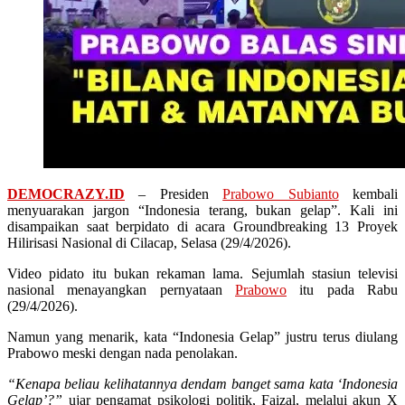
DEMOCRAZY.ID
– Presiden
Prabowo Subianto
kembali
menyuarakan jargon “Indonesia terang, bukan gelap”. Kali ini
disampaikan saat berpidato di acara Groundbreaking 13 Proyek
Hilirisasi Nasional di Cilacap, Selasa (29/4/2026).
Video pidato itu bukan rekaman lama. Sejumlah stasiun televisi
nasional menayangkan pernyataan
Prabowo
itu pada Rabu
(29/4/2026).
Namun yang menarik, kata “Indonesia Gelap” justru terus diulang
Prabowo meski dengan nada penolakan.
“Kenapa beliau kelihatannya dendam banget sama kata ‘Indonesia
Gelap’?”
ujar pengamat psikologi politik, Faizal, melalui akun X