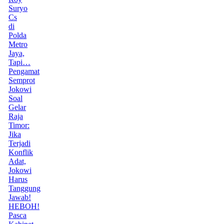
Suryo
Cs
di
Polda
Metro
Jaya,
Tapi…
Pengamat
Semprot
Jokowi
Soal
Gelar
Raja
Timor:
Jika
Terjadi
Konflik
Adat,
Jokowi
Harus
Tanggung
Jawab!
HEBOH!
Pasca