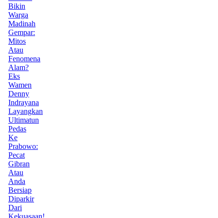
Bikin
Warga
Madinah
Gempar:
Mitos
Atau
Fenomena
Alam?
Eks
Wamen
Denny
Indrayana
Layangkan
Ultimatun
Pedas
Ke
Prabowo:
Pecat
Gibran
Atau
Anda
Bersiap
Diparkir
Dari
Kekuasaan!