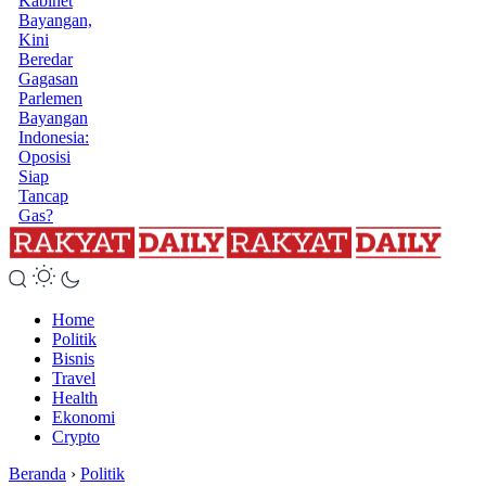
Kabinet
Bayangan,
Kini
Beredar
Gagasan
Parlemen
Bayangan
Indonesia:
Oposisi
Siap
Tancap
Gas?
Home
Politik
Bisnis
Travel
Health
Ekonomi
Crypto
Beranda
›
Politik