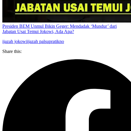
Presiden BEM Unmul Bikin Geger: Mendadak ‘Mundur’ dari
Jabatan Usai Temui Jokowi, Ada Apa?
ijazah jokowi
ijazah palsu
pratikno
Share this: