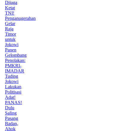
Dijaga
Ketat
TNI!
Penganugerahan
Gelar
Raja
Timor
untuk
Jokowi
Panen
Gelombang
Penolakan:
PMKRI-
IMADAR
Tuding
Jokowi
Lakukan
Politisasi
Adat!
PANAS!
Dulu
Saling
Pasang
Badan,
Ahok