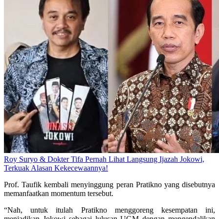
Roy Suryo & Dokter Tifa Pernah Lihat Langsung Ijazah Jokowi,
Terkuak Alasan Kekecewaannya!
Prof. Taufik kembali menyinggung peran Pratikno yang disebutnya
memanfaatkan momentum tersebut.
“Nah, untuk itulah Pratikno menggoreng kesempatan ini,
menjadikan Jokowi sebagai lulusan UGM dengan mengendalikan