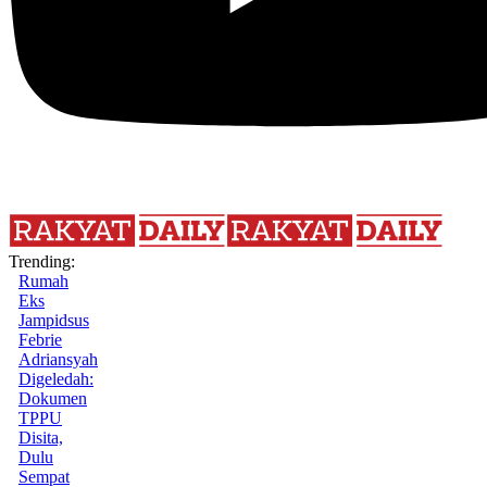
Trending:
Rumah
Eks
Jampidsus
Febrie
Adriansyah
Digeledah:
Dokumen
TPPU
Disita,
Dulu
Sempat