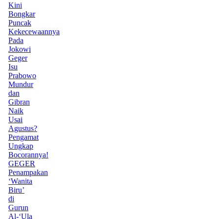
Kini
Bongkar
Puncak
Kekecewaannya
Pada
Jokowi
Geger
Isu
Prabowo
Mundur
dan
Gibran
Naik
Usai
Agustus?
Pengamat
Ungkap
Bocorannya!
GEGER
Penampakan
‘Wanita
Biru’
di
Gurun
Al-‘Ula