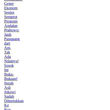
Geger
Ekonom
Senior
Semprot
Program
Andalan
Prabowo:
Jauh
Panggang
dari
Api,
Tak
Ada
Nilainya!
Sosok
Ini
Buka-
Bukaan!
Ijazah
Asli
Jokowi
Sudah
Ditunjukkan
Ke
Roy