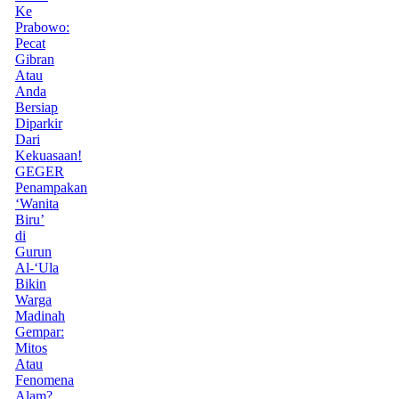
Ke
Prabowo:
Pecat
Gibran
Atau
Anda
Bersiap
Diparkir
Dari
Kekuasaan!
GEGER
Penampakan
‘Wanita
Biru’
di
Gurun
Al-‘Ula
Bikin
Warga
Madinah
Gempar:
Mitos
Atau
Fenomena
Alam?