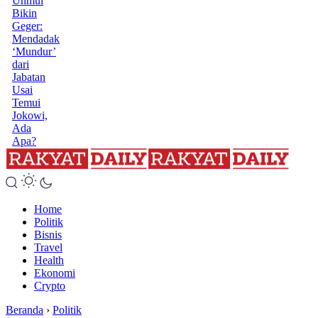
Unmul
Bikin
Geger:
Mendadak
‘Mundur’
dari
Jabatan
Usai
Temui
Jokowi,
Ada
Apa?
Home
Politik
Bisnis
Travel
Health
Ekonomi
Crypto
Beranda
›
Politik