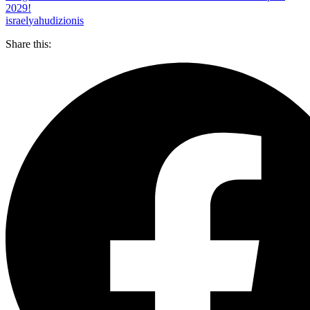
2029!
israel
yahudi
zionis
Share this: