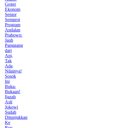
Geger
Ekonom
Senior
Semprot
Program
Andalan
Prabowo:
Jauh
Panggang
dari
Api,
Tak
Ada
Nilainya!
Sosok
Ini
Buka-
Bukaan!
Ijazah
Asli
Jokowi
Sudah
Ditunjukkan
Ke
Roy