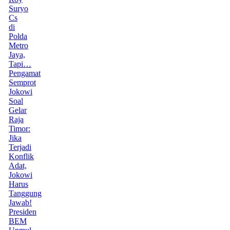
Suryo
Cs
di
Polda
Metro
Jaya,
Tapi…
Pengamat
Semprot
Jokowi
Soal
Gelar
Raja
Timor:
Jika
Terjadi
Konflik
Adat,
Jokowi
Harus
Tanggung
Jawab!
Presiden
BEM