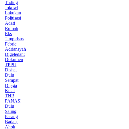
Tuding
Jokowi
Lakukan
Politisasi
Adat!
Rumah
Eks
Jampidsus
Febrie
Adriansyah
Digeledah:
Dokumen
TPPU
Disita,
Dulu
Sempat
Dijaga
Ketat
TNI!
PANAS!
Dulu
Saling
Pasang
Badan,
Ahok