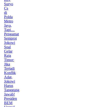
Suryo
Cs
di
Polda
Metro
Jaya,
Tapi…
Pengamat
Semprot
Jokowi
Soal
Gelar
Raja
Timor:
Jika
Terjadi
Konflik
Adat,
Jokowi
Harus
Tanggung
Jawab!
Presiden
BEM