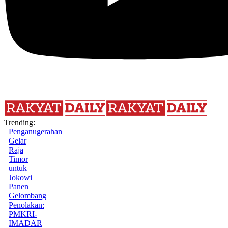
Trending:
Penganugerahan
Gelar
Raja
Timor
untuk
Jokowi
Panen
Gelombang
Penolakan:
PMKRI-
IMADAR