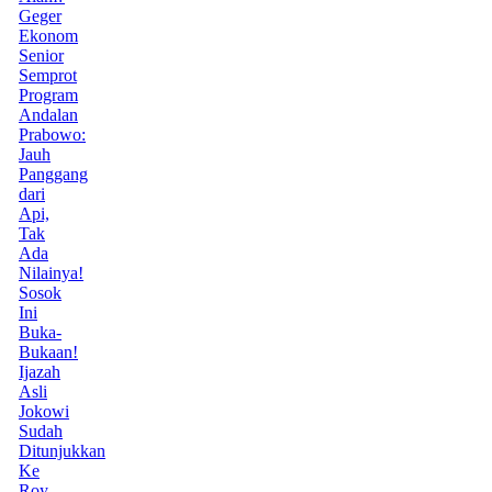
Geger
Ekonom
Senior
Semprot
Program
Andalan
Prabowo:
Jauh
Panggang
dari
Api,
Tak
Ada
Nilainya!
Sosok
Ini
Buka-
Bukaan!
Ijazah
Asli
Jokowi
Sudah
Ditunjukkan
Ke
Roy