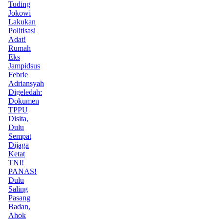
Tuding
Jokowi
Lakukan
Politisasi
Adat!
Rumah
Eks
Jampidsus
Febrie
Adriansyah
Digeledah:
Dokumen
TPPU
Disita,
Dulu
Sempat
Dijaga
Ketat
TNI!
PANAS!
Dulu
Saling
Pasang
Badan,
Ahok