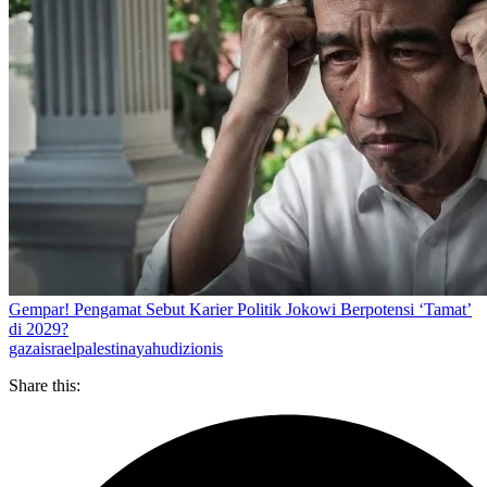
Gempar! Pengamat Sebut Karier Politik Jokowi Berpotensi ‘Tamat’
di 2029?
gaza
israel
palestina
yahudi
zionis
Share this: