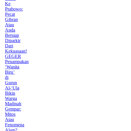
Ke
Prabowo:
Pecat
Gibran
Atau
Anda
Bersiap
Diparkir
Dari
Kekuasaan!
GEGER
Penampakan
‘Wanita
Biru’
di
Gurun
Al-‘Ula
Bikin
Warga
Madinah
Gempar:
Mitos
Atau
Fenomena
Alam?