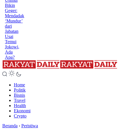
Unmul
Bikin
Geger:
Mendadak
‘Mundur’
dari
Jabatan
Usai
Temui
Jokowi,
Ada
Apa?
Home
Politik
Bisnis
Travel
Health
Ekonomi
Crypto
Beranda
›
Peristiwa