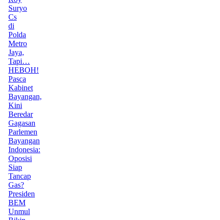
Suryo
Cs
di
Polda
Metro
Jaya,
Tapi…
HEBOH!
Pasca
Kabinet
Bayangan,
Kini
Beredar
Gagasan
Parlemen
Bayangan
Indonesia:
Oposisi
Siap
Tancap
Gas?
Presiden
BEM
Unmul