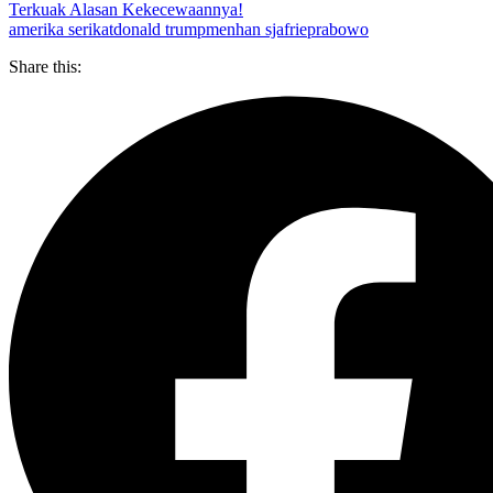
Terkuak Alasan Kekecewaannya!
amerika serikat
donald trump
menhan sjafrie
prabowo
Share this: