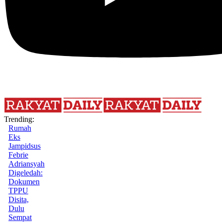
Trending:
Rumah
Eks
Jampidsus
Febrie
Adriansyah
Digeledah:
Dokumen
TPPU
Disita,
Dulu
Sempat