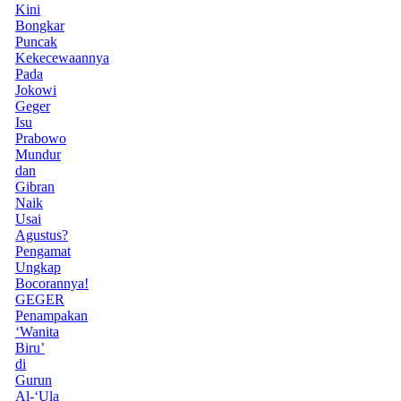
Kini
Bongkar
Puncak
Kekecewaannya
Pada
Jokowi
Geger
Isu
Prabowo
Mundur
dan
Gibran
Naik
Usai
Agustus?
Pengamat
Ungkap
Bocorannya!
GEGER
Penampakan
‘Wanita
Biru’
di
Gurun
Al-‘Ula