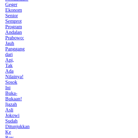
Geger
Ekonom
Senior
Semprot
Program
Andalan
Prabowo:
Jauh
Panggang
dari
Api,
Tak
Ada
Nilainya!
Sosok
Ini
Buka-
Bukaan!
Ijazah
Asli
Jokowi
Sudah
Ditunjukkan
Ke
Roy