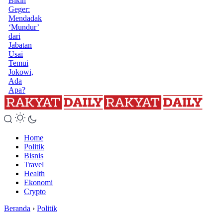
Bikin
Geger:
Mendadak
‘Mundur’
dari
Jabatan
Usai
Temui
Jokowi,
Ada
Apa?
Home
Politik
Bisnis
Travel
Health
Ekonomi
Crypto
Beranda
›
Politik