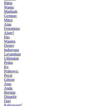
Bikin
Warga
Madinah
Gempar:
Mitos
Atau
Fenomena
Alam?
Eks
Wamen
Denny
Indrayana
Layangkan
Ultimatun
Pedas
Ke
Prabowo:
Pecat
Gibran
Atau
Anda
Bersiap
Diparkir
Dari
Kekuasaan!