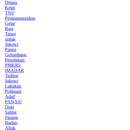
Dijaga
Ketat
TNI!
Penganugerahan
Gelar
Raja
Timor
untuk
Jokowi
Panen
Gelombang
Penolakan:
PMKRI-
IMADAR
Tuding
Jokowi
Lakukan
Politisasi
Adat!
PANAS!
Dulu
Saling
Pasang
Badan,
Ahok