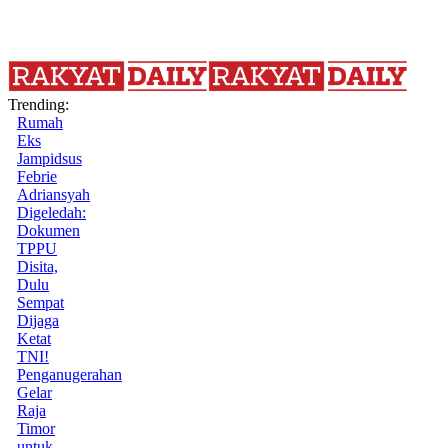
Trending:
Rumah
Eks
Jampidsus
Febrie
Adriansyah
Digeledah:
Dokumen
TPPU
Disita,
Dulu
Sempat
Dijaga
Ketat
TNI!
Penganugerahan
Gelar
Raja
Timor
untuk