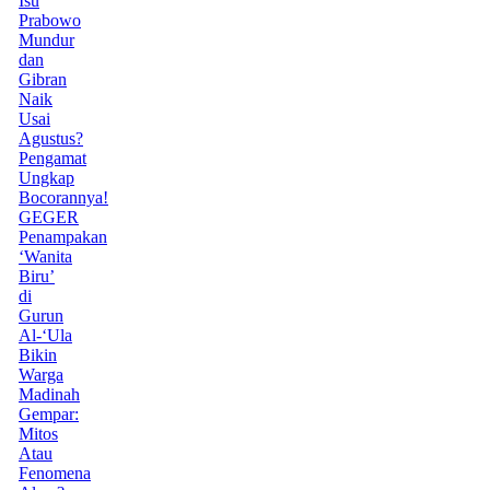
Isu
Prabowo
Mundur
dan
Gibran
Naik
Usai
Agustus?
Pengamat
Ungkap
Bocorannya!
GEGER
Penampakan
‘Wanita
Biru’
di
Gurun
Al-‘Ula
Bikin
Warga
Madinah
Gempar:
Mitos
Atau
Fenomena