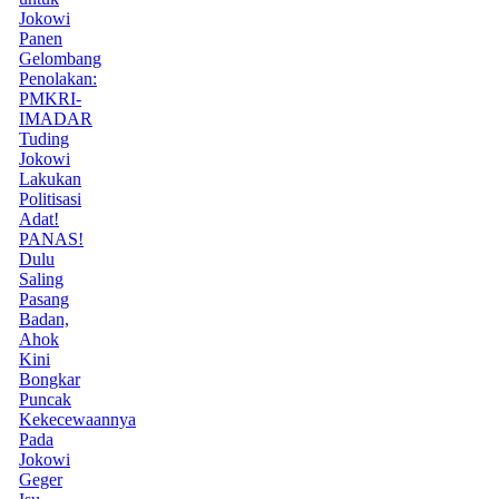
Jokowi
Panen
Gelombang
Penolakan:
PMKRI-
IMADAR
Tuding
Jokowi
Lakukan
Politisasi
Adat!
PANAS!
Dulu
Saling
Pasang
Badan,
Ahok
Kini
Bongkar
Puncak
Kekecewaannya
Pada
Jokowi
Geger