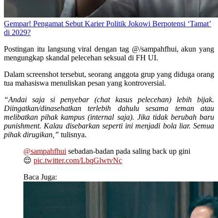
Gempar! Pengamat Sebut Karier Politik Jokowi Berpotensi ‘Tamat’
di 2029?
Postingan itu langsung viral dengan tag @/sampahfhui, akun yang
mengungkap skandal pelecehan seksual di FH UI.
Dalam screenshot tersebut, seorang anggota grup yang diduga orang
tua mahasiswa menuliskan pesan yang kontroversial.
“Andai saja si penyebar (chat kasus pelecehan) lebih bijak.
Diingatkan/dinasehatkan terlebih dahulu sesama teman atau
melibatkan pihak kampus (internal saja). Jika tidak berubah baru
punishment. Kalau disebarkan seperti ini menjadi bola liar. Semua
pihak dirugikan,”
tulisnya.
@sampahfhui
sebadan-badan pada saling back up gini
😌
pic.twitter.com/LbqGlwtvNc
Baca Juga: