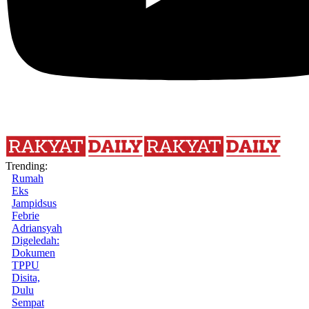
Trending:
Rumah
Eks
Jampidsus
Febrie
Adriansyah
Digeledah:
Dokumen
TPPU
Disita,
Dulu
Sempat