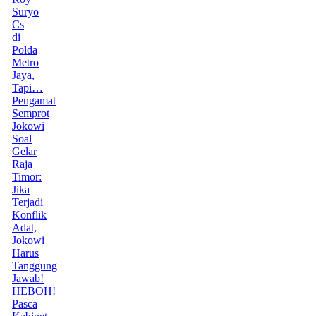
Suryo
Cs
di
Polda
Metro
Jaya,
Tapi…
Pengamat
Semprot
Jokowi
Soal
Gelar
Raja
Timor:
Jika
Terjadi
Konflik
Adat,
Jokowi
Harus
Tanggung
Jawab!
HEBOH!
Pasca