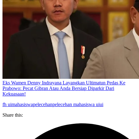
Eks Wamen Denny Indrayana Layangkan Ultimatun Pedas Ke
Prabowo: Pecat Gibran Atau Anda Bersiap Diparkir Dari
Kekuasaan!
fh ui
mahasiswa
pelecehan
pelecehan mahasiswa ui
ui
Share this: