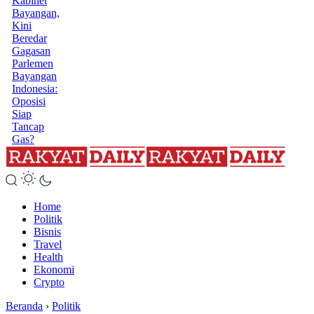
Kabinet
Bayangan,
Kini
Beredar
Gagasan
Parlemen
Bayangan
Indonesia:
Oposisi
Siap
Tancap
Gas?
Home
Politik
Bisnis
Travel
Health
Ekonomi
Crypto
Beranda
›
Politik