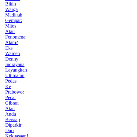
Bikin
Warga
Madinah
Gempar:
Mitos
Atau
Fenomena
Alam?
Eks
Wamen
Denny
Indrayana
Layangkan
Ultimatun
Pedas
Ke
Prabowo:
Pecat
Gibran
Atau
Anda
Bersiap
Diparkir
Dari
Kekuasaan!