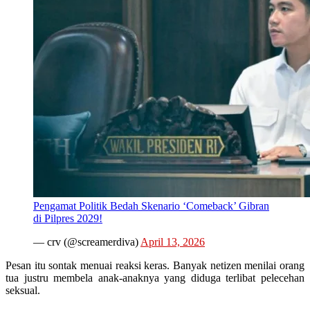
Pengamat Politik Bedah Skenario ‘Comeback’ Gibran
di Pilpres 2029!
— crv (@screamerdiva)
April 13, 2026
Pesan itu sontak menuai reaksi keras. Banyak netizen menilai orang
tua justru membela anak-anaknya yang diduga terlibat pelecehan
seksual.