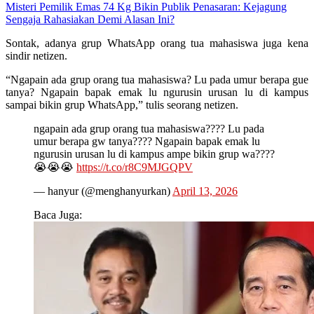
Misteri Pemilik Emas 74 Kg Bikin Publik Penasaran: Kejagung
Sengaja Rahasiakan Demi Alasan Ini?
Sontak, adanya grup WhatsApp orang tua mahasiswa juga kena
sindir netizen.
“Ngapain ada grup orang tua mahasiswa? Lu pada umur berapa gue
tanya? Ngapain bapak emak lu ngurusin urusan lu di kampus
sampai bikin grup WhatsApp,” tulis seorang netizen.
ngapain ada grup orang tua mahasiswa???? Lu pada
umur berapa gw tanya???? Ngapain bapak emak lu
ngurusin urusan lu di kampus ampe bikin grup wa????
😭😭😭
https://t.co/r8C9MJGQPV
— hanyur (@menghanyurkan)
April 13, 2026
Baca Juga: