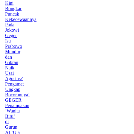
Kini
Bongkar
Puncak
Kekecewaannya
Pada
Jokowi
Geger
Isu
Prabowo
Mundur
dan
Gibran
Naik
Usai
Agustus?
Pengamat
Ungkap
Bocorannya!
GEGER
Penampakan
‘Wanita
Biru’
di
Gurun
Al-‘Ula