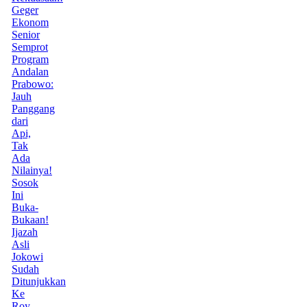
Geger
Ekonom
Senior
Semprot
Program
Andalan
Prabowo:
Jauh
Panggang
dari
Api,
Tak
Ada
Nilainya!
Sosok
Ini
Buka-
Bukaan!
Ijazah
Asli
Jokowi
Sudah
Ditunjukkan
Ke
Roy