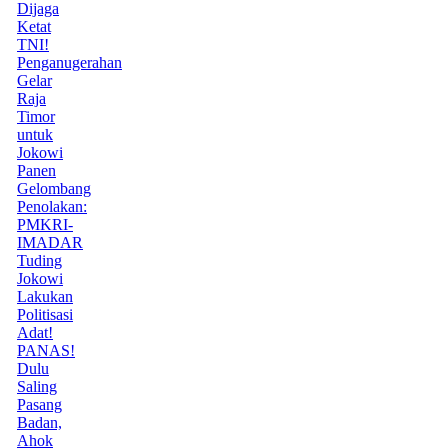
Dijaga
Ketat
TNI!
Penganugerahan
Gelar
Raja
Timor
untuk
Jokowi
Panen
Gelombang
Penolakan:
PMKRI-
IMADAR
Tuding
Jokowi
Lakukan
Politisasi
Adat!
PANAS!
Dulu
Saling
Pasang
Badan,
Ahok