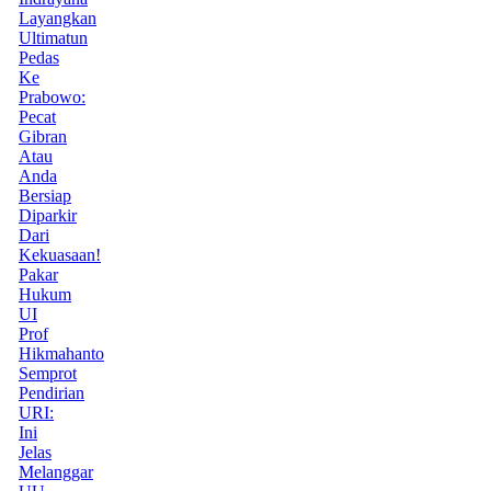
Layangkan
Ultimatun
Pedas
Ke
Prabowo:
Pecat
Gibran
Atau
Anda
Bersiap
Diparkir
Dari
Kekuasaan!
Pakar
Hukum
UI
Prof
Hikmahanto
Semprot
Pendirian
URI:
Ini
Jelas
Melanggar