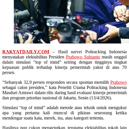
RAKYATDAILY.COM
– Hasil survei Poltracking Indonesia
menyatakan elektabilitas Presiden
Prabowo Subianto
masih unggul
dalam simulasi “top of mind” seiring dengan tingginya tingkat
kepuasan publik terhadap kinerja pemerintah yakni di atas 70
persen.
“Sebanyak 32,9 persen responden secara spontan memilih
Prabowo
sebagai calon presiden,” kata Peneliti Utama Poltracking Indonesia
Masduri Amrawi dalam rilis daring hasil evaluasi kinerja pemerintah
dan program prioritas nasional di Jakarta, Senin (13/4/2026).
Simulasi “top of mind” adalah metode atau teknik untuk mengukur
apa yang pertama kali muncul di pikiran seseorang ketika
mendengar suatu kata, merek, isu, atau kategori tertentu.
Hasilnya pun cukup mengejutkan, terutama elektabilitas tokoh lain