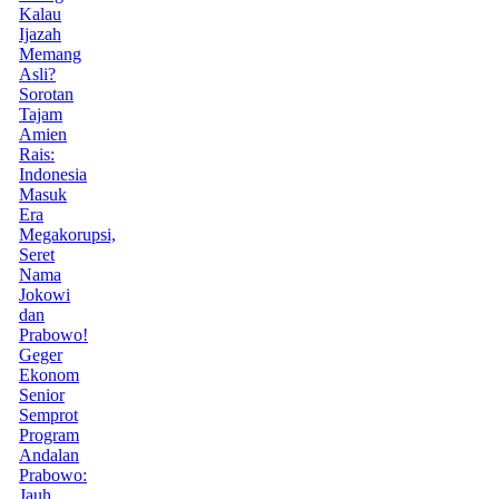
Kalau
Ijazah
Memang
Asli?
Sorotan
Tajam
Amien
Rais:
Indonesia
Masuk
Era
Megakorupsi,
Seret
Nama
Jokowi
dan
Prabowo!
Geger
Ekonom
Senior
Semprot
Program
Andalan
Prabowo:
Jauh