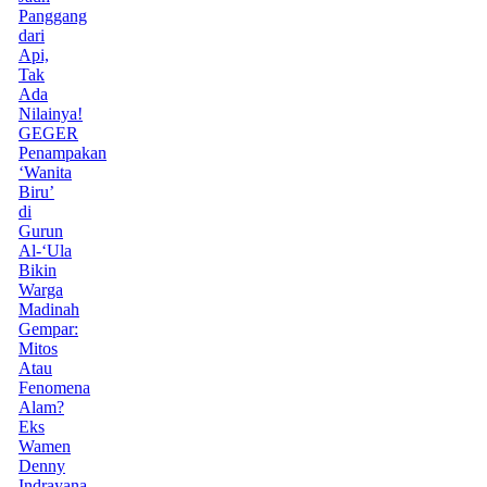
Panggang
dari
Api,
Tak
Ada
Nilainya!
GEGER
Penampakan
‘Wanita
Biru’
di
Gurun
Al-‘Ula
Bikin
Warga
Madinah
Gempar:
Mitos
Atau
Fenomena
Alam?
Eks
Wamen
Denny
Indrayana