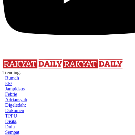
Trending:
Rumah
Eks
Jampidsus
Febrie
Adriansyah
Digeledah:
Dokumen
TPPU
Disita,
Dulu
Sempat