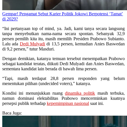
Gempar! Pengamat Sebut Karier Politik Jokowi Berpotensi ‘Tamat’
di 2029?
“Ini pertanyaan top of mind, ya. Jadi, kami tanya secara langsung
tanpa menyebutkan nama-nama secara spontan. Sebanyak 32,9
persen pemilih kita itu, masih memilih Presiden Prabowo Subianto.
Lalu ada
Dedi Mulyadi
di 13,5 persen, kemudian Anies Baswedan
di 9,2 persen,” tutur Masduri.
Dengan demikian, katanya temuan tersebut menempatkan Prabowo
sebagai kandidat teratas, diikuti Dedi Mulyadi dan Anies Baswedan,
sementara kandidat lain berada di bawah lima persen.
“Tapi, masih terdapat 28,8 persen responden yang belum
menentukan pilihan (undecided voters),” katanya.
Kondisi ini menunjukkan ruang
dinamika politik
masih terbuka,
namun dominasi elektabilitas Prabowo mencerminkan kuatnya
persepsi publik terhadap
kepemimpinan nasional
saat ini.
Baca Juga: