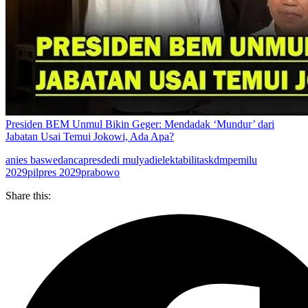
Presiden BEM Unmul Bikin Geger: Mendadak ‘Mundur’ dari
Jabatan Usai Temui Jokowi, Ada Apa?
anies baswedan
capres
dedi mulyadi
elektabilitas
kdm
pemilu
2029
pilpres 2029
prabowo
Share this: