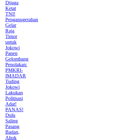
Dijaga
Ketat
TNI!
Penganugerahan
Gelar
Raja
Timor
untuk
Jokowi
Panen
Gelombang
Penolakan:
PMKRI-
IMADAR
Tuding
Jokowi
Lakukan
Politisasi
Adat!
PANAS!
Dulu
Saling
Pasang
Badan,
Ahok