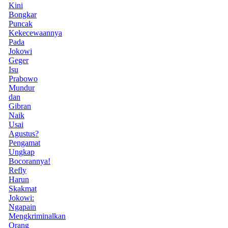
Kini
Bongkar
Puncak
Kekecewaannya
Pada
Jokowi
Geger
Isu
Prabowo
Mundur
dan
Gibran
Naik
Usai
Agustus?
Pengamat
Ungkap
Bocorannya!
Refly
Harun
Skakmat
Jokowi:
Ngapain
Mengkriminalkan
Orang