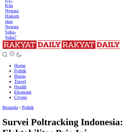
UU,
Kita
Negara
Hukum
atau
Negara
Suka-
Suka?
Home
Politik
Bisnis
Travel
Health
Ekonomi
Crypto
Beranda
›
Politik
Survei Poltracking Indonesia: