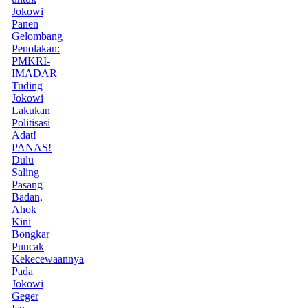
Jokowi
Panen
Gelombang
Penolakan:
PMKRI-
IMADAR
Tuding
Jokowi
Lakukan
Politisasi
Adat!
PANAS!
Dulu
Saling
Pasang
Badan,
Ahok
Kini
Bongkar
Puncak
Kekecewaannya
Pada
Jokowi
Geger