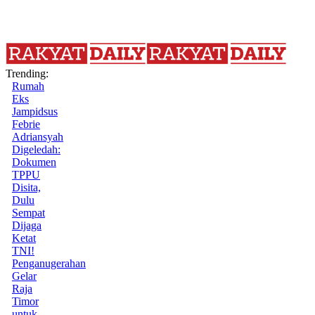
Trending:
Rumah
Eks
Jampidsus
Febrie
Adriansyah
Digeledah:
Dokumen
TPPU
Disita,
Dulu
Sempat
Dijaga
Ketat
TNI!
Penganugerahan
Gelar
Raja
Timor
untuk