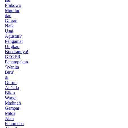
Isu
Prabowo
Mundur
dan
Gibran
Naik
Usai
Agustus?
Pengamat
Ungkap
Bocorannya!
GEGER
Penampakan
‘Wanita
Biru’
di
Gurun
Al-‘Ula
Bikin
Warga
Madinah
Gempar:
Mitos
Atau
Fenomena