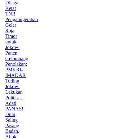
Dijaga
Ketat
TNI!
Penganugerahan
Gelar
Raja
Timor
untuk
Jokowi
Panen
Gelombang
Penolakan:
PMKRI-
IMADAR
Tuding
Jokowi
Lakukan
Politisasi
Adat!
PANAS!
Dulu
Saling
Pasang
Badan,
Ahok