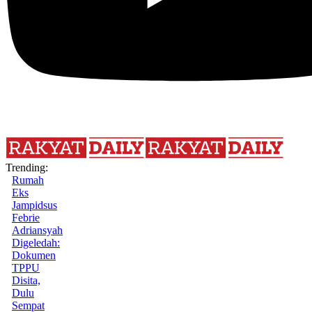
Trending:
Rumah
Eks
Jampidsus
Febrie
Adriansyah
Digeledah:
Dokumen
TPPU
Disita,
Dulu
Sempat