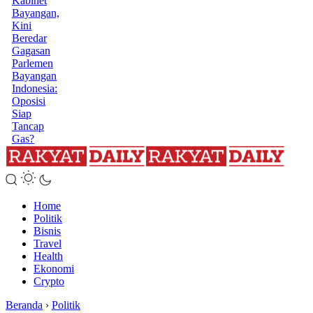
Kabinet
Bayangan,
Kini
Beredar
Gagasan
Parlemen
Bayangan
Indonesia:
Oposisi
Siap
Tancap
Gas?
Home
Politik
Bisnis
Travel
Health
Ekonomi
Crypto
Beranda
›
Politik