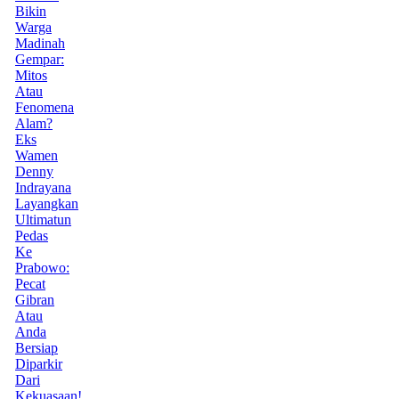
Bikin
Warga
Madinah
Gempar:
Mitos
Atau
Fenomena
Alam?
Eks
Wamen
Denny
Indrayana
Layangkan
Ultimatun
Pedas
Ke
Prabowo:
Pecat
Gibran
Atau
Anda
Bersiap
Diparkir
Dari
Kekuasaan!