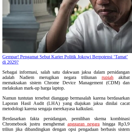
Gempar! Pengamat Sebut Karier Politik Jokowi Berpotensi ‘Tamat’
di 2029?
Sebagai informasi, salah satu dakwaan jaksa dalam persidangan
adalah Nadiem merugikan negara triliunan
rupiah
akibat
memaksakan sistem Chrome Device Management (CDM) dan
melakukan mark-up harga laptop.
Namun tuntutan tersebut dianggap bermasalah karena berdasarkan
Laporan Hasil Audit (LHA) yang diajukan jaksa dinilai cacat
metodologi karena sengaja merekayasa kalkulasi.
Berdasarkan fakta persidangan, pemilihan skema kombinasi
Chromebook justru menghemat
anggaran negara
hingga Rp3,9
triliun jika dibandingkan dengan opsi pengadaan berbasis sistem