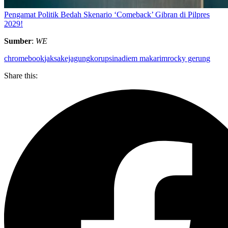
Pengamat Politik Bedah Skenario ‘Comeback’ Gibran di Pilpres
2029!
Sumber
:
WE
chromebook
jaksa
kejagung
korupsi
nadiem makarim
rocky gerung
Share this: