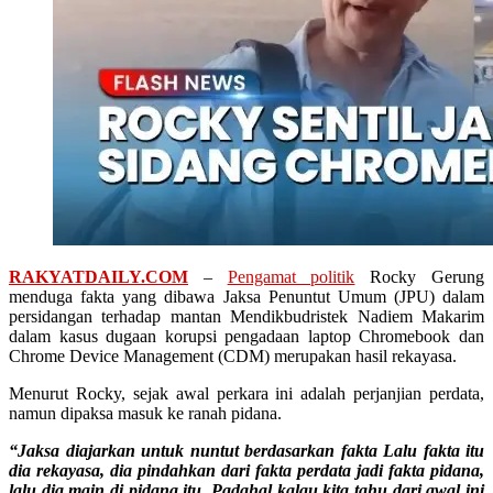
RAKYATDAILY.COM
–
Pengamat politik
Rocky Gerung
menduga fakta yang dibawa Jaksa Penuntut Umum (JPU) dalam
persidangan terhadap mantan Mendikbudristek Nadiem Makarim
dalam kasus dugaan korupsi pengadaan laptop Chromebook dan
Chrome Device Management (CDM) merupakan hasil rekayasa.
Menurut Rocky, sejak awal perkara ini adalah perjanjian perdata,
namun dipaksa masuk ke ranah pidana.
“Jaksa diajarkan untuk nuntut berdasarkan fakta Lalu fakta itu
dia rekayasa, dia pindahkan dari fakta perdata jadi fakta pidana,
lalu dia main di pidana itu. Padahal kalau kita tahu dari awal ini