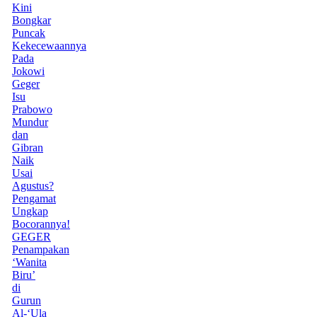
Kini
Bongkar
Puncak
Kekecewaannya
Pada
Jokowi
Geger
Isu
Prabowo
Mundur
dan
Gibran
Naik
Usai
Agustus?
Pengamat
Ungkap
Bocorannya!
GEGER
Penampakan
‘Wanita
Biru’
di
Gurun
Al-‘Ula