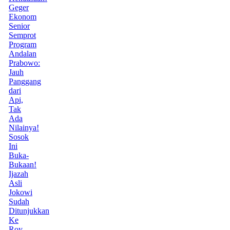
Geger
Ekonom
Senior
Semprot
Program
Andalan
Prabowo:
Jauh
Panggang
dari
Api,
Tak
Ada
Nilainya!
Sosok
Ini
Buka-
Bukaan!
Ijazah
Asli
Jokowi
Sudah
Ditunjukkan
Ke
Roy