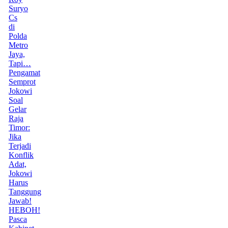
Suryo
Cs
di
Polda
Metro
Jaya,
Tapi…
Pengamat
Semprot
Jokowi
Soal
Gelar
Raja
Timor:
Jika
Terjadi
Konflik
Adat,
Jokowi
Harus
Tanggung
Jawab!
HEBOH!
Pasca