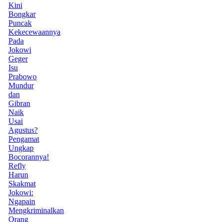
Kini
Bongkar
Puncak
Kekecewaannya
Pada
Jokowi
Geger
Isu
Prabowo
Mundur
dan
Gibran
Naik
Usai
Agustus?
Pengamat
Ungkap
Bocorannya!
Refly
Harun
Skakmat
Jokowi:
Ngapain
Mengkriminalkan
Orang