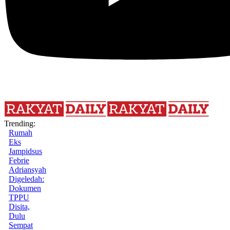
Trending:
Rumah
Eks
Jampidsus
Febrie
Adriansyah
Digeledah:
Dokumen
TPPU
Disita,
Dulu
Sempat