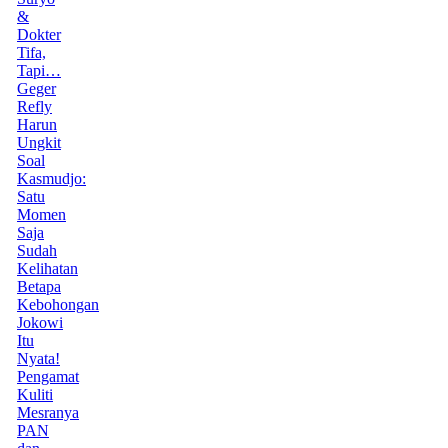
&
Dokter
Tifa,
Tapi…
Geger
Refly
Harun
Ungkit
Soal
Kasmudjo:
Satu
Momen
Saja
Sudah
Kelihatan
Betapa
Kebohongan
Jokowi
Itu
Nyata!
Pengamat
Kuliti
Mesranya
PAN