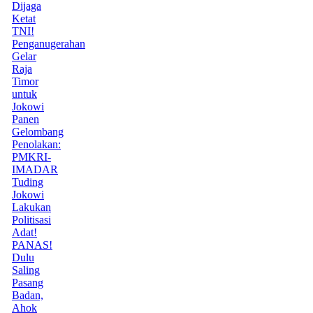
Dijaga
Ketat
TNI!
Penganugerahan
Gelar
Raja
Timor
untuk
Jokowi
Panen
Gelombang
Penolakan:
PMKRI-
IMADAR
Tuding
Jokowi
Lakukan
Politisasi
Adat!
PANAS!
Dulu
Saling
Pasang
Badan,
Ahok