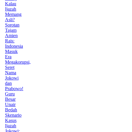
Kalau
Ijazah
Memang
Asli?
Sorotan
Tajam
Amien
Rais:
Indonesia
Masuk
Era
Megakorupsi,
Seret
Nama
Jokowi
dan
Prabowo!
Guru
Besar
Unair
Bedah
Skenario
Kasus
Ijazah
Jokowi: