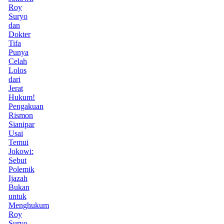
Roy
Suryo
dan
Dokter
Tifa
Punya
Celah
Lolos
dari
Jerat
Hukum!
Pengakuan
Rismon
Sianipar
Usai
Temui
Jokowi:
Sebut
Polemik
Ijazah
Bukan
untuk
Menghukum
Roy
Suryo