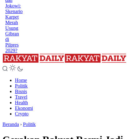
dan
Jokowi:
Skenario
Karpet
Merah
Usung
Gibran
di
Pilpres
2029?
Home
Politik
Bisnis
Travel
Health
Ekonomi
Crypto
Beranda
›
Politik