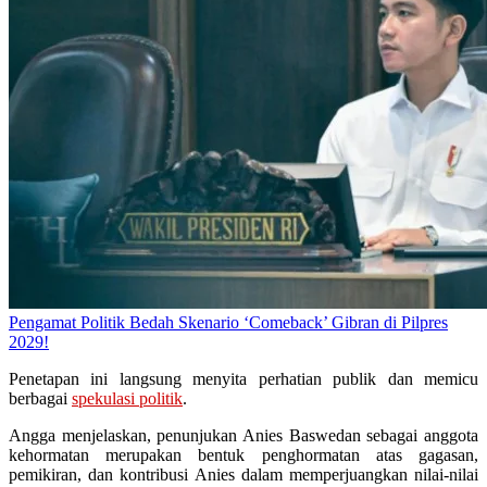
Pengamat Politik Bedah Skenario ‘Comeback’ Gibran di Pilpres
2029!
Penetapan ini langsung menyita perhatian publik dan memicu
berbagai
spekulasi politik
.
Angga menjelaskan, penunjukan Anies Baswedan sebagai anggota
kehormatan merupakan bentuk penghormatan atas gagasan,
pemikiran, dan kontribusi Anies dalam memperjuangkan nilai-nilai