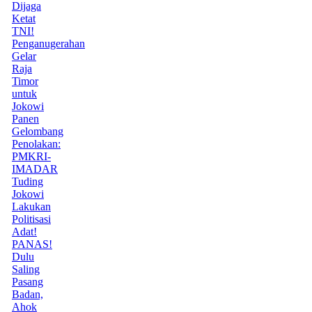
Dijaga
Ketat
TNI!
Penganugerahan
Gelar
Raja
Timor
untuk
Jokowi
Panen
Gelombang
Penolakan:
PMKRI-
IMADAR
Tuding
Jokowi
Lakukan
Politisasi
Adat!
PANAS!
Dulu
Saling
Pasang
Badan,
Ahok