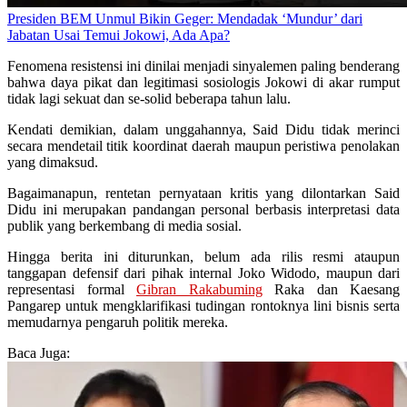
Presiden BEM Unmul Bikin Geger: Mendadak ‘Mundur’ dari
Jabatan Usai Temui Jokowi, Ada Apa?
Fenomena resistensi ini dinilai menjadi sinyalemen paling benderang
bahwa daya pikat dan legitimasi sosiologis Jokowi di akar rumput
tidak lagi sekuat dan se-solid beberapa tahun lalu.
Kendati demikian, dalam unggahannya, Said Didu tidak merinci
secara mendetail titik koordinat daerah maupun peristiwa penolakan
yang dimaksud.
Bagaimanapun, rentetan pernyataan kritis yang dilontarkan Said
Didu ini merupakan pandangan personal berbasis interpretasi data
publik yang berkembang di media sosial.
Hingga berita ini diturunkan, belum ada rilis resmi ataupun
tanggapan defensif dari pihak internal Joko Widodo, maupun dari
representasi formal
Gibran Rakabuming
Raka dan Kaesang
Pangarep untuk mengklarifikasi tudingan rontoknya lini bisnis serta
memudarnya pengaruh politik mereka.
Baca Juga: