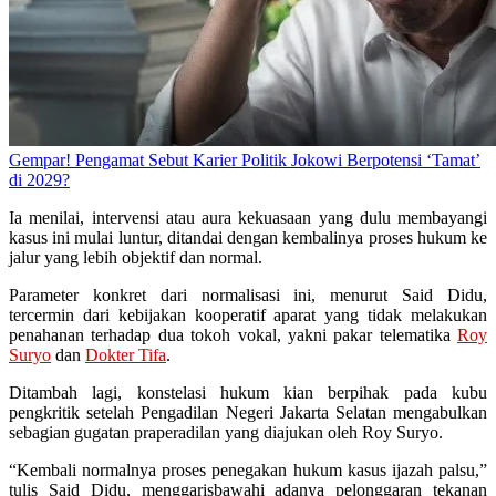
Gempar! Pengamat Sebut Karier Politik Jokowi Berpotensi ‘Tamat’
di 2029?
Ia menilai, intervensi atau aura kekuasaan yang dulu membayangi
kasus ini mulai luntur, ditandai dengan kembalinya proses hukum ke
jalur yang lebih objektif dan normal.
Parameter konkret dari normalisasi ini, menurut Said Didu,
tercermin dari kebijakan kooperatif aparat yang tidak melakukan
penahanan terhadap dua tokoh vokal, yakni pakar telematika
Roy
Suryo
dan
Dokter Tifa
.
Ditambah lagi, konstelasi hukum kian berpihak pada kubu
pengkritik setelah Pengadilan Negeri Jakarta Selatan mengabulkan
sebagian gugatan praperadilan yang diajukan oleh Roy Suryo.
“Kembali normalnya proses penegakan hukum kasus ijazah palsu,”
tulis Said Didu, menggarisbawahi adanya pelonggaran tekanan