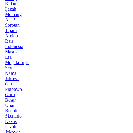
Kalau
Ijazah
Memang
Asli?
Sorotan
Tajam
Amien
Rais:
Indonesia
Masuk
Era
Megakorupsi,
Seret
Nama
Jokowi
dan
Prabowo!
Guru
Besar
Unair
Bedah
Skenario
Kasus
Ijazah
Jokowi: