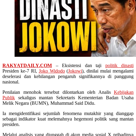
RAKYATDAILY.COM
– Eksistensi dan taji
politik dinasti
Presiden ke-7 RI,
Joko Widodo
(
Jokowi
), dinilai mulai mengalami
deselerasi dan kehilangan pengaruh signifikannya di panggung
nasional.
Penilaian menohok tersebut dilontarkan oleh Analis
Kebijakan
Publik
sekaligus mantan Sekretaris Kementerian Badan Usaha
Melik Negara (BUMN), Muhammad Said Didu.
Ia mengidentifikasi sejumlah fenomena mutakhir yang dianggap
sebagai indikator kuat melemahnya hegemoni politik sang mantan
presiden.
Melalui analisis yang diunggah di akun media sosial X pribadinya