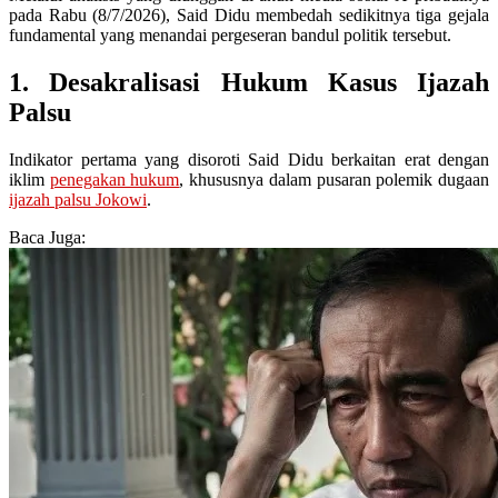
pada Rabu (8/7/2026), Said Didu membedah sedikitnya tiga gejala
fundamental yang menandai pergeseran bandul politik tersebut.
1. Desakralisasi Hukum Kasus Ijazah
Palsu
Indikator pertama yang disoroti Said Didu berkaitan erat dengan
iklim
penegakan hukum
, khususnya dalam pusaran polemik dugaan
ijazah palsu Jokowi
.
Baca Juga: