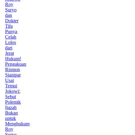
Roy
Suryo
dan
Dokter
Tifa
Punya
Celah
Lolos
dari
Jerat
Hukum!
Pengakuan
Rismon
Sianipar
Usai
Temui
Jokowi:
Sebut
Polemik
Ijazah
Bukan
untuk
Menghukum
Roy
Suryo