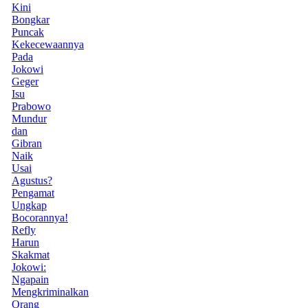
Kini
Bongkar
Puncak
Kekecewaannya
Pada
Jokowi
Geger
Isu
Prabowo
Mundur
dan
Gibran
Naik
Usai
Agustus?
Pengamat
Ungkap
Bocorannya!
Refly
Harun
Skakmat
Jokowi:
Ngapain
Mengkriminalkan
Orang