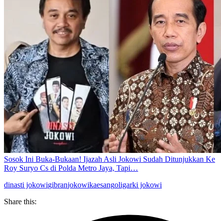
Sosok Ini Buka-Bukaan! Ijazah Asli Jokowi Sudah Ditunjukkan Ke
Roy Suryo Cs di Polda Metro Jaya, Tapi…
dinasti jokowi
gibran
jokowi
kaesang
oligarki jokowi
Share this: