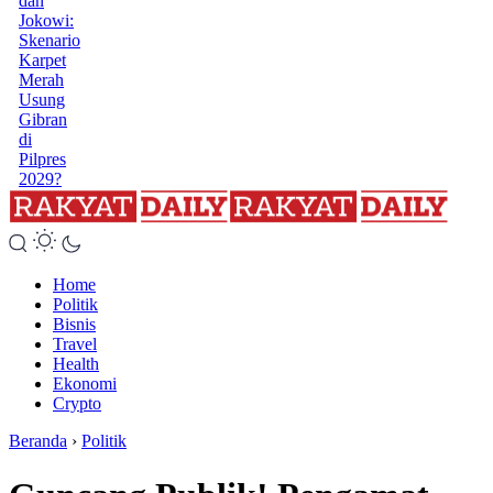
dan
Jokowi:
Skenario
Karpet
Merah
Usung
Gibran
di
Pilpres
2029?
Home
Politik
Bisnis
Travel
Health
Ekonomi
Crypto
Beranda
›
Politik