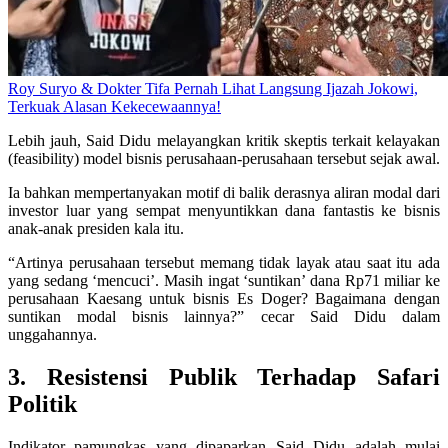
Roy Suryo & Dokter Tifa Pernah Lihat Langsung Ijazah Jokowi,
Terkuak Alasan Kekecewaannya!
Lebih jauh, Said Didu melayangkan kritik skeptis terkait kelayakan
(feasibility) model bisnis perusahaan-perusahaan tersebut sejak awal.
Ia bahkan mempertanyakan motif di balik derasnya aliran modal dari
investor luar yang sempat menyuntikkan dana fantastis ke bisnis
anak-anak presiden kala itu.
“Artinya perusahaan tersebut memang tidak layak atau saat itu ada
yang sedang ‘mencuci’. Masih ingat ‘suntikan’ dana Rp71 miliar ke
perusahaan Kaesang untuk bisnis Es Doger? Bagaimana dengan
suntikan modal bisnis lainnya?” cecar Said Didu dalam
unggahannya.
3. Resistensi Publik Terhadap Safari
Politik
Indikator pamungkas yang dipaparkan Said Didu adalah mulai