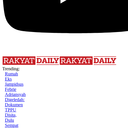
Trending:
Rumah
Eks
Jampidsus
Febrie
Adriansyah
Digeledah:
Dokumen
TPPU
Disita,
Dulu
Sempat