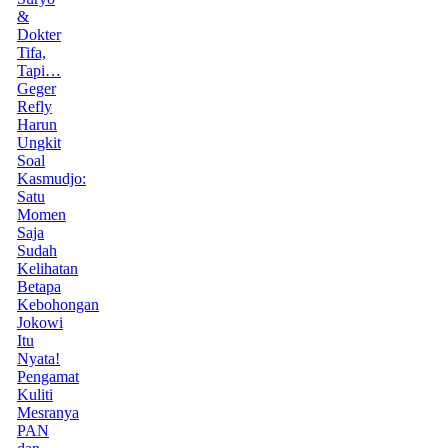
&
Dokter
Tifa,
Tapi…
Geger
Refly
Harun
Ungkit
Soal
Kasmudjo:
Satu
Momen
Saja
Sudah
Kelihatan
Betapa
Kebohongan
Jokowi
Itu
Nyata!
Pengamat
Kuliti
Mesranya
PAN