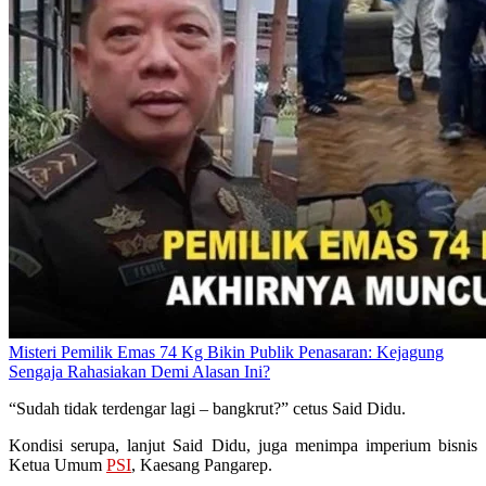
Misteri Pemilik Emas 74 Kg Bikin Publik Penasaran: Kejagung
Sengaja Rahasiakan Demi Alasan Ini?
“Sudah tidak terdengar lagi – bangkrut?” cetus Said Didu.
Kondisi serupa, lanjut Said Didu, juga menimpa imperium bisnis
Ketua Umum
PSI
, Kaesang Pangarep.