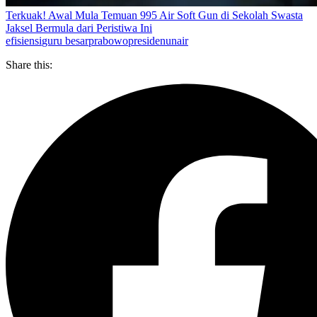
Terkuak! Awal Mula Temuan 995 Air Soft Gun di Sekolah Swasta
Jaksel Bermula dari Peristiwa Ini
efisiensi
guru besar
prabowo
presiden
unair
Share this: