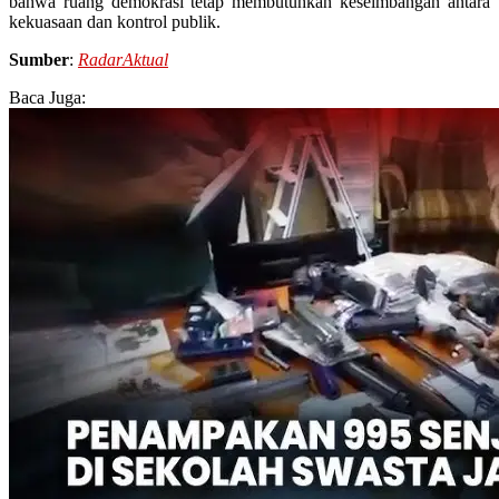
bahwa ruang demokrasi tetap membutuhkan keseimbangan antara
kekuasaan dan kontrol publik.
Sumber
:
RadarAktual
Baca Juga: