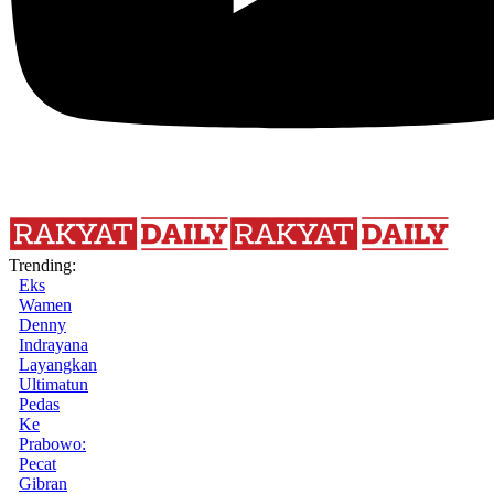
Trending:
Eks
Wamen
Denny
Indrayana
Layangkan
Ultimatun
Pedas
Ke
Prabowo:
Pecat
Gibran