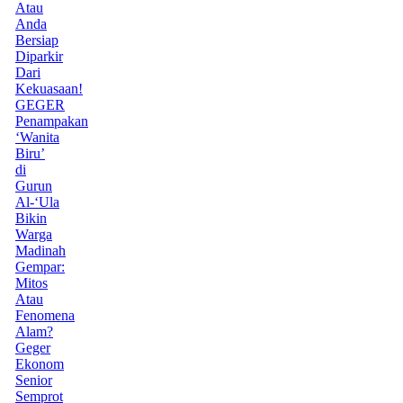
Atau
Anda
Bersiap
Diparkir
Dari
Kekuasaan!
GEGER
Penampakan
‘Wanita
Biru’
di
Gurun
Al-‘Ula
Bikin
Warga
Madinah
Gempar:
Mitos
Atau
Fenomena
Alam?
Geger
Ekonom
Senior
Semprot