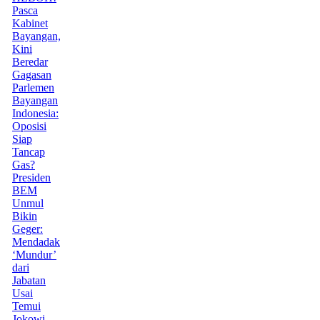
Pasca
Kabinet
Bayangan,
Kini
Beredar
Gagasan
Parlemen
Bayangan
Indonesia:
Oposisi
Siap
Tancap
Gas?
Presiden
BEM
Unmul
Bikin
Geger:
Mendadak
‘Mundur’
dari
Jabatan
Usai
Temui
Jokowi,