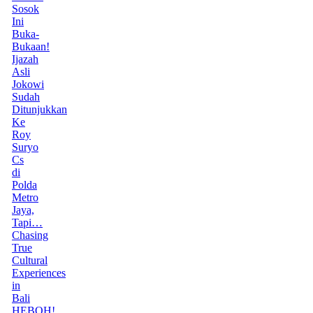
Sosok
Ini
Buka-
Bukaan!
Ijazah
Asli
Jokowi
Sudah
Ditunjukkan
Ke
Roy
Suryo
Cs
di
Polda
Metro
Jaya,
Tapi…
Chasing
True
Cultural
Experiences
in
Bali
HEBOH!