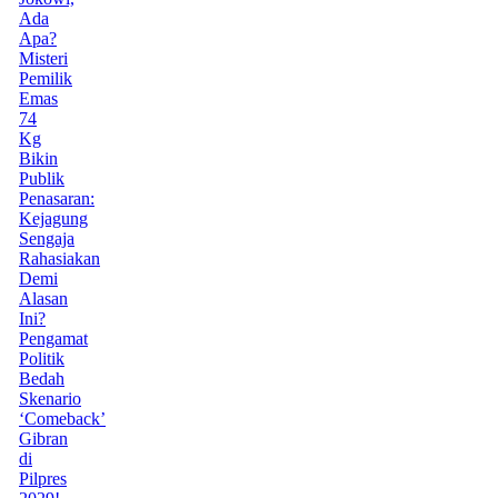
Ada
Apa?
Misteri
Pemilik
Emas
74
Kg
Bikin
Publik
Penasaran:
Kejagung
Sengaja
Rahasiakan
Demi
Alasan
Ini?
Pengamat
Politik
Bedah
Skenario
‘Comeback’
Gibran
di
Pilpres