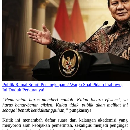
Publik Ramai Soroti Penangkapan 2 Warga Soal Pidato Prabowo,
Ini Duduk Perkaranya!
“Pemerintah harus memberi contoh. Kalau bicara efisiensi, ya
harus benar-benar efisien. Kalau tidak, publik akan melihat ini
sebagai bentuk ketidaksungguhan,”
pungkasnya.
Kritik ini menambah daftar suara dari kalangan akademisi yang
menyoroti arah kebijakan pemerintah, sekaligus menjadi pengingat