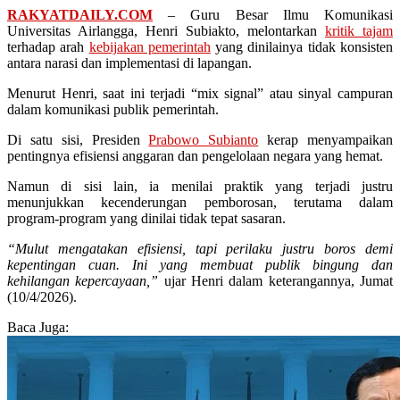
RAKYATDAILY.COM
– Guru Besar Ilmu Komunikasi
Universitas Airlangga, Henri Subiakto, melontarkan
kritik tajam
terhadap arah
kebijakan pemerintah
yang dinilainya tidak konsisten
antara narasi dan implementasi di lapangan.
Menurut Henri, saat ini terjadi “mix signal” atau sinyal campuran
dalam komunikasi publik pemerintah.
Di satu sisi, Presiden
Prabowo Subianto
kerap menyampaikan
pentingnya efisiensi anggaran dan pengelolaan negara yang hemat.
Namun di sisi lain, ia menilai praktik yang terjadi justru
menunjukkan kecenderungan pemborosan, terutama dalam
program-program yang dinilai tidak tepat sasaran.
“Mulut mengatakan efisiensi, tapi perilaku justru boros demi
kepentingan cuan. Ini yang membuat publik bingung dan
kehilangan kepercayaan,”
ujar Henri dalam keterangannya, Jumat
(10/4/2026).
Baca Juga: