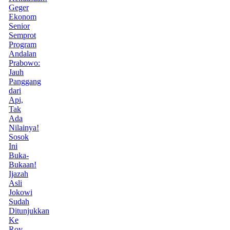
Geger
Ekonom
Senior
Semprot
Program
Andalan
Prabowo:
Jauh
Panggang
dari
Api,
Tak
Ada
Nilainya!
Sosok
Ini
Buka-
Bukaan!
Ijazah
Asli
Jokowi
Sudah
Ditunjukkan
Ke
Roy