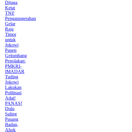
Dijaga
Ketat
TNI!
Penganugerahan
Gelar
Raja
Timor
untuk
Jokowi
Panen
Gelombang
Penolakan:
PMKRI-
IMADAR
Tuding
Jokowi
Lakukan
Politisasi
Adat!
PANAS!
Dulu
Saling
Pasang
Badan,
Ahok