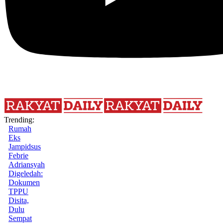
Trending:
Rumah
Eks
Jampidsus
Febrie
Adriansyah
Digeledah:
Dokumen
TPPU
Disita,
Dulu
Sempat