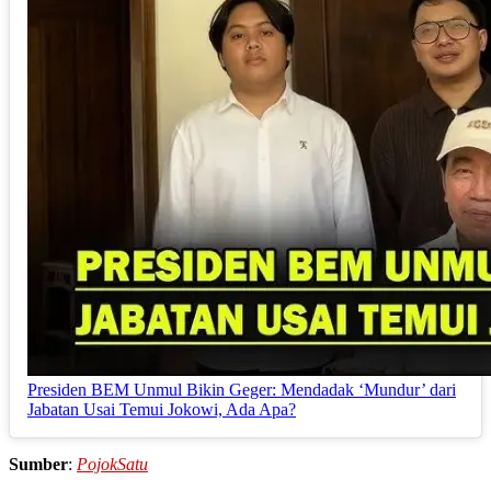
Presiden BEM Unmul Bikin Geger: Mendadak ‘Mundur’ dari
Jabatan Usai Temui Jokowi, Ada Apa?
Sumber
:
PojokSatu