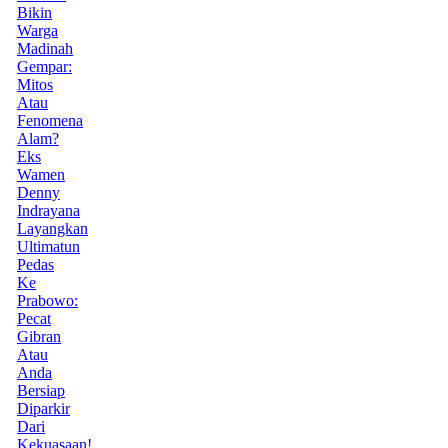
Bikin
Warga
Madinah
Gempar:
Mitos
Atau
Fenomena
Alam?
Eks
Wamen
Denny
Indrayana
Layangkan
Ultimatun
Pedas
Ke
Prabowo:
Pecat
Gibran
Atau
Anda
Bersiap
Diparkir
Dari
Kekuasaan!