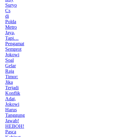
Suryo
Cs
di
Polda
Metro
Jaya,
Tapi…
Pengamat
Semprot
Jokowi
Soal
Gelar
Raja
Timor:
Jika
Terjadi
Konflik
Adat,
Jokowi
Harus
Tanggung
Jawab!
HEBOH!
Pasca