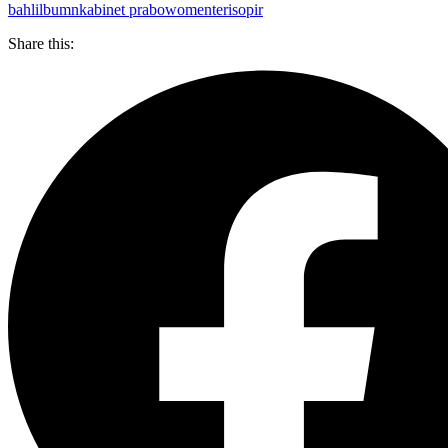
bahlil
bumn
kabinet prabowo
menteri
sopir
Share this: