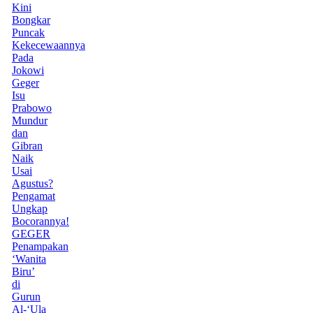
Kini
Bongkar
Puncak
Kekecewaannya
Pada
Jokowi
Geger
Isu
Prabowo
Mundur
dan
Gibran
Naik
Usai
Agustus?
Pengamat
Ungkap
Bocorannya!
GEGER
Penampakan
‘Wanita
Biru’
di
Gurun
Al-‘Ula