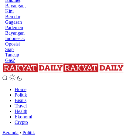
Kabinet
Bayangan,
Kini
Beredar
Gagasan
Parlemen
Bayangan
Indonesia:
Oposisi
Siap
Tancap
Gas?
Home
Politik
Bisnis
Travel
Health
Ekonomi
Crypto
Beranda
›
Politik