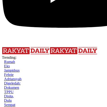
Trending:
Rumah
Eks
Jampidsus
Febrie
Adriansyah
Digeledah:
Dokumen
TPPU
Disita,
Dulu
Sempat