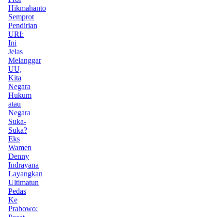
Hikmahanto
Semprot
Pendirian
URI:
Ini
Jelas
Melanggar
UU,
Kita
Negara
Hukum
atau
Negara
Suka-
Suka?
Eks
Wamen
Denny
Indrayana
Layangkan
Ultimatun
Pedas
Ke
Prabowo: