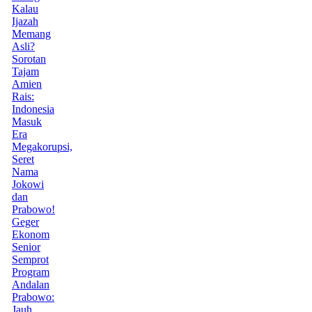
Kalau
Ijazah
Memang
Asli?
Sorotan
Tajam
Amien
Rais:
Indonesia
Masuk
Era
Megakorupsi,
Seret
Nama
Jokowi
dan
Prabowo!
Geger
Ekonom
Senior
Semprot
Program
Andalan
Prabowo:
Jauh