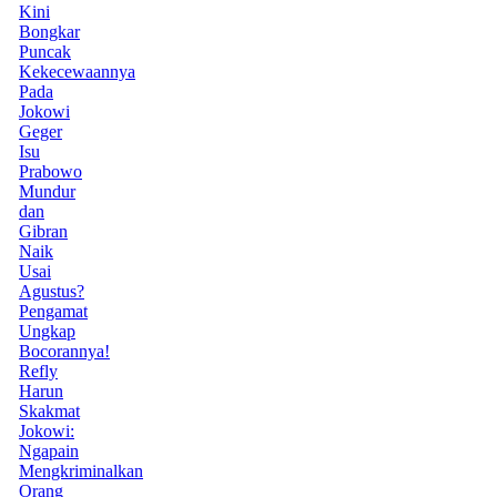
Kini
Bongkar
Puncak
Kekecewaannya
Pada
Jokowi
Geger
Isu
Prabowo
Mundur
dan
Gibran
Naik
Usai
Agustus?
Pengamat
Ungkap
Bocorannya!
Refly
Harun
Skakmat
Jokowi:
Ngapain
Mengkriminalkan
Orang