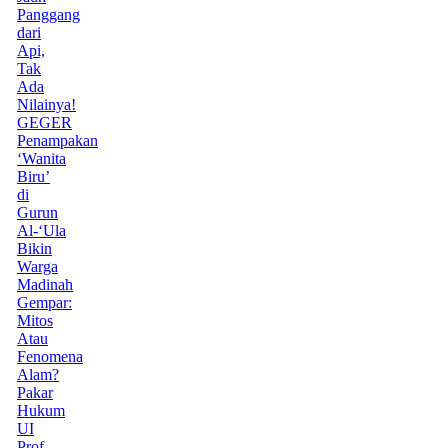
Panggang
dari
Api,
Tak
Ada
Nilainya!
GEGER
Penampakan
‘Wanita
Biru’
di
Gurun
Al-‘Ula
Bikin
Warga
Madinah
Gempar:
Mitos
Atau
Fenomena
Alam?
Pakar
Hukum
UI
Prof