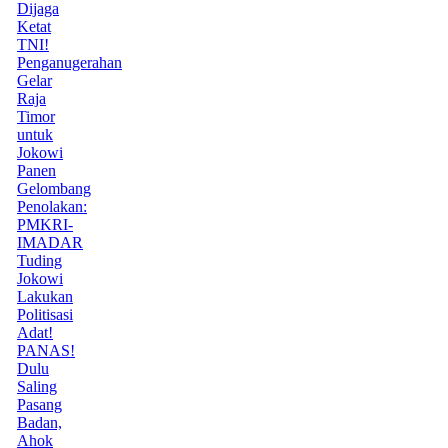
Dijaga
Ketat
TNI!
Penganugerahan
Gelar
Raja
Timor
untuk
Jokowi
Panen
Gelombang
Penolakan:
PMKRI-
IMADAR
Tuding
Jokowi
Lakukan
Politisasi
Adat!
PANAS!
Dulu
Saling
Pasang
Badan,
Ahok