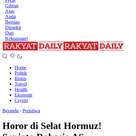
Pecat
Gibran
Atau
Anda
Bersiap
Diparkir
Dari
Kekuasaan!
Home
Politik
Bisnis
Travel
Health
Ekonomi
Crypto
Beranda
›
Peristiwa
Horor di Selat Hormuz!