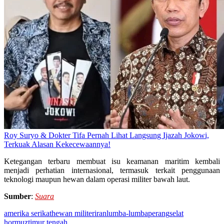
Roy Suryo & Dokter Tifa Pernah Lihat Langsung Ijazah Jokowi,
Terkuak Alasan Kekecewaannya!
Ketegangan terbaru membuat isu keamanan maritim kembali
menjadi perhatian internasional, termasuk terkait penggunaan
teknologi maupun hewan dalam operasi militer bawah laut.
Sumber
:
Suara
amerika serikat
hewan militer
iran
lumba-lumba
perang
selat
hormuz
timur tengah