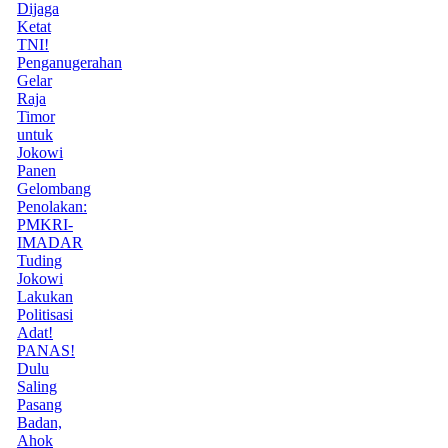
Dijaga
Ketat
TNI!
Penganugerahan
Gelar
Raja
Timor
untuk
Jokowi
Panen
Gelombang
Penolakan:
PMKRI-
IMADAR
Tuding
Jokowi
Lakukan
Politisasi
Adat!
PANAS!
Dulu
Saling
Pasang
Badan,
Ahok