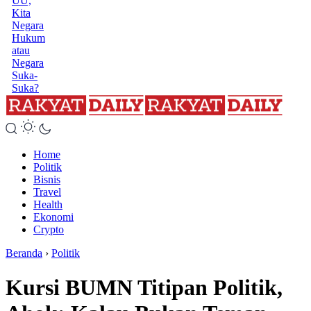
UU,
Kita
Negara
Hukum
atau
Negara
Suka-
Suka?
Home
Politik
Bisnis
Travel
Health
Ekonomi
Crypto
Beranda
›
Politik
Kursi BUMN Titipan Politik,