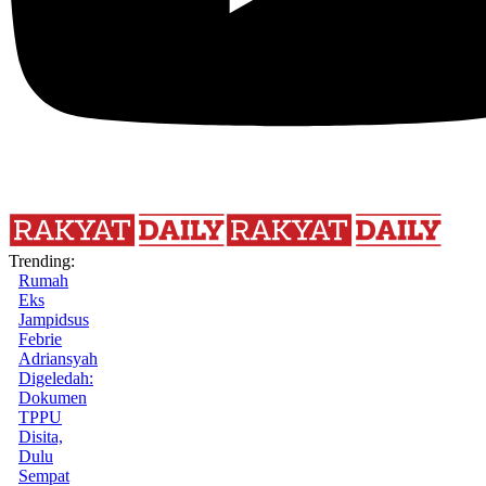
Trending:
Rumah
Eks
Jampidsus
Febrie
Adriansyah
Digeledah:
Dokumen
TPPU
Disita,
Dulu
Sempat