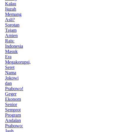
Kalau
Ijazah
Memang
Asli?
Sorotan
Tajam
Amien
Rais:
Indonesia
Masuk
Era
Megakorupsi,
Seret
Nama
Jokowi
dan
Prabowo!
Geger
Ekonom
Senior
Semprot
Program
Andalan
Prabowo:
Jauh