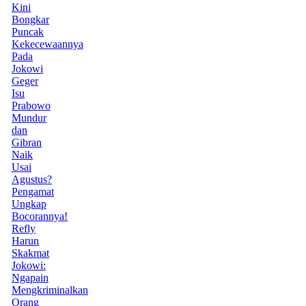
Kini
Bongkar
Puncak
Kekecewaannya
Pada
Jokowi
Geger
Isu
Prabowo
Mundur
dan
Gibran
Naik
Usai
Agustus?
Pengamat
Ungkap
Bocorannya!
Refly
Harun
Skakmat
Jokowi:
Ngapain
Mengkriminalkan
Orang