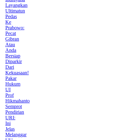
Layangkan
Ultimatun
Pedas
Ke
Prabowo:
Pecat
Gibran
Atau
Anda
Bersiap
Diparkir
Dari
Kekuasaan!
Pakar
Hukum
UI
Prof
Hikmahanto
Semprot
Pendirian
URI:
Ini
Jelas
Melanggar