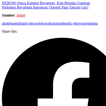
HEBOH! Pasca Kabinet Bayangan, Kini Beredar Gagasan
Parlemen Bayangan Indonesia: Oposisi Siap Tancap Gas?
Sumber
:
Inilah
ahok
bumn
dinasti jokowi
jokowi
korupsi
oligarki jokowi
pertamina
Share this: