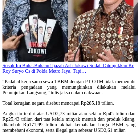
Sosok Ini Buka-Bukaan! Ijazah Asli Jokowi Sudah Ditunjukkan Ke
Roy Suryo Cs di Polda Metro Jaya, Tapi…
“Padahal kerja sama sewa TBBM dengan PT OTM tidak memenuhi
kriteria pengadaan yang memungkinkan dilakukan melalui
Penunjukan Langsung,” tulis jaksa dalam dakwaan.
Total kerugian negara disebut mencapai Rp285,18 triliun.
Angka itu terdiri atas USD2,73 miliar atau sekitar Rp45 triliun dan
Rp25,43 triliun dari tata kelola minyak mentah dan produk kilang,
ditambah Rp171,99 triliun akibat kemahalan harga BBM yang
membebani ekonomi, serta illegal gain sebesar USD2,61 miliar.