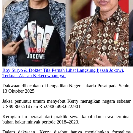
Roy Suryo & Dokter Tifa Pernah Lihat Langsung Ijazah Jokowi,
Terkuak Alasan Kekecewaannya!
Dakwaan dibacakan di Pengadilan Negeri Jakarta Pusat pada Senin,
13 Oktober 2025.
Jaksa penuntut umum menyebut Kerry merugikan negara sebesar
US$9.860.514 dan Rp2.906.493.622.901.
Kerugian itu berasal dari praktik sewa kapal dan sewa terminal
bahan bakar minyak periode 2018–2023.
Dalam dakwaan, Kerry disebut hanya menjalankan formalitas