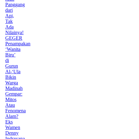
Panggang
dari
Api,
Tak
Ada
Nilainya!
GEGER
Penampakan
‘Wanita
Biru’
di
Gurun
Al-‘Ula
Bikin
Warga
Madinah
Gempar:
Mitos
Atau
Fenomena
Alam?
Eks
Wamen
Denny
Indrayana