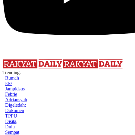
Trending:
Rumah
Eks
Jampidsus
Febrie
Adriansyah
Digeledah:
Dokumen
TPPU
Disita,
Dulu
Sempat