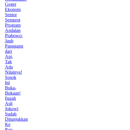
Geger
Ekonom
Senior
Semprot
Program
Andalan
Prabowo:
Jauh
Panggang
dari
Api,
Tak
Ada
Nilainya!
Sosok
Ini
Buka-
Bukaan!
Ijazah
Asli
Jokowi
Sudah
Ditunjukkan
Ke
Roy