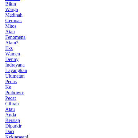
Bikin
Warga
Madinah
Gempar:
Mitos
Atau
Fenomena
Alam?
Eks
Wamen
Denny
Indrayana
Layangkan
Ultimatun
Pedas
Ke
Prabowo:
Pecat
Gibran
Atau
Anda
Bersiap
Diparkir
Dari
Kekuasaan!