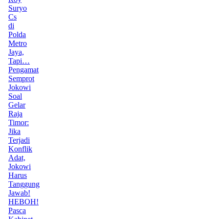
Suryo
Cs
di
Polda
Metro
Jaya,
Tapi…
Pengamat
Semprot
Jokowi
Soal
Gelar
Raja
Timor:
Jika
Terjadi
Konflik
Adat,
Jokowi
Harus
Tanggung
Jawab!
HEBOH!
Pasca