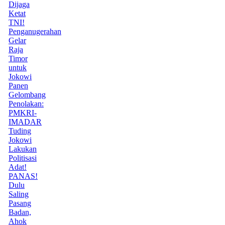
Dijaga
Ketat
TNI!
Penganugerahan
Gelar
Raja
Timor
untuk
Jokowi
Panen
Gelombang
Penolakan:
PMKRI-
IMADAR
Tuding
Jokowi
Lakukan
Politisasi
Adat!
PANAS!
Dulu
Saling
Pasang
Badan,
Ahok