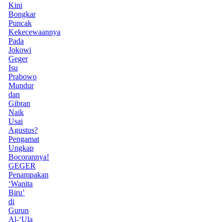
Kini
Bongkar
Puncak
Kekecewaannya
Pada
Jokowi
Geger
Isu
Prabowo
Mundur
dan
Gibran
Naik
Usai
Agustus?
Pengamat
Ungkap
Bocorannya!
GEGER
Penampakan
‘Wanita
Biru’
di
Gurun
Al-‘Ula