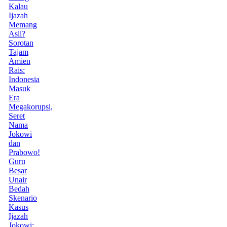
Kalau
Ijazah
Memang
Asli?
Sorotan
Tajam
Amien
Rais:
Indonesia
Masuk
Era
Megakorupsi,
Seret
Nama
Jokowi
dan
Prabowo!
Guru
Besar
Unair
Bedah
Skenario
Kasus
Ijazah
Jokowi: