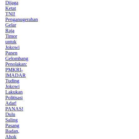
Dijaga
Ketat
TNI!
Penganugerahan
Gelar
Raja
Timor
untuk
Jokowi
Panen
Gelombang
Penolakan:
PMKRI-
IMADAR
Tuding
Jokowi
Lakukan
Politisasi
Adat!
PANAS!
Dulu
Saling
Pasang
Badan,
Ahok