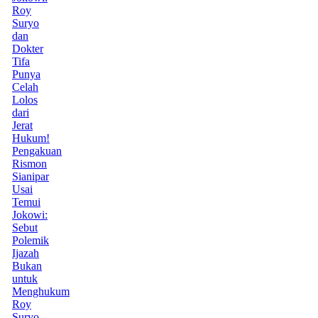
Roy
Suryo
dan
Dokter
Tifa
Punya
Celah
Lolos
dari
Jerat
Hukum!
Pengakuan
Rismon
Sianipar
Usai
Temui
Jokowi:
Sebut
Polemik
Ijazah
Bukan
untuk
Menghukum
Roy
Suryo