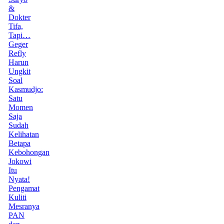
&
Dokter
Tifa,
Tapi…
Geger
Refly
Harun
Ungkit
Soal
Kasmudjo:
Satu
Momen
Saja
Sudah
Kelihatan
Betapa
Kebohongan
Jokowi
Itu
Nyata!
Pengamat
Kuliti
Mesranya
PAN