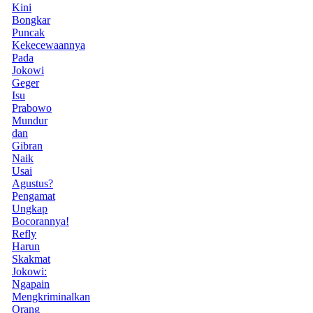
Kini
Bongkar
Puncak
Kekecewaannya
Pada
Jokowi
Geger
Isu
Prabowo
Mundur
dan
Gibran
Naik
Usai
Agustus?
Pengamat
Ungkap
Bocorannya!
Refly
Harun
Skakmat
Jokowi:
Ngapain
Mengkriminalkan
Orang