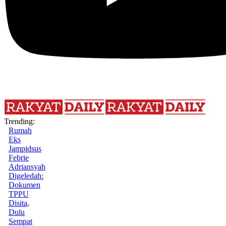
Trending:
Rumah
Eks
Jampidsus
Febrie
Adriansyah
Digeledah:
Dokumen
TPPU
Disita,
Dulu
Sempat