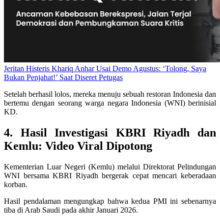
Jeritan Histeris Khariq Anhar Usai Demo Agustus: ‘Tolong, Saya
Bukan Penjahat!’ Saat Diseret Petugas
Setelah berhasil lolos, mereka menuju sebuah restoran Indonesia dan
bertemu dengan seorang warga negara Indonesia (WNI) berinisial
KD.
4. Hasil Investigasi KBRI Riyadh dan
Kemlu: Video Viral Dipotong
Kementerian Luar Negeri (Kemlu) melalui Direktorat Pelindungan
WNI bersama KBRI Riyadh bergerak cepat mencari keberadaan
korban.
Hasil pendalaman mengungkap bahwa kedua PMI ini sebenarnya
tiba di Arab Saudi pada akhir Januari 2026.