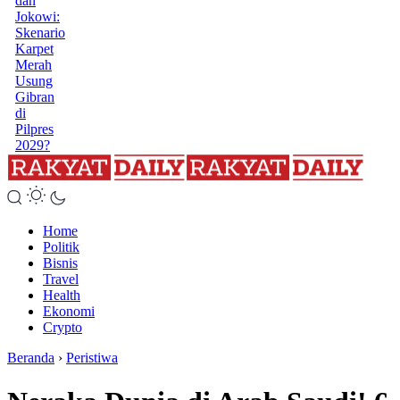
dan
Jokowi:
Skenario
Karpet
Merah
Usung
Gibran
di
Pilpres
2029?
Home
Politik
Bisnis
Travel
Health
Ekonomi
Crypto
Beranda
›
Peristiwa