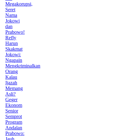
Megakorupsi,
Seret
Nama
Jokowi
dan
Prabowo!
Refly
Harun
Skakmat
Jokowi:
Ngapain
Mengkriminalkan
Orang
Kalau
Ijazah
Memang
Asli?
Geger
Ekonom
Senior
Semprot
Program
Andalan
Prabowo:
Jauh