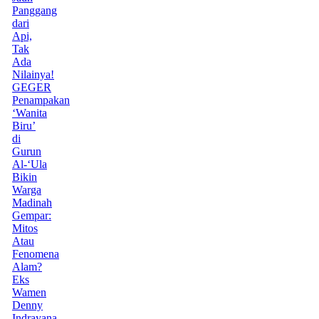
Panggang
dari
Api,
Tak
Ada
Nilainya!
GEGER
Penampakan
‘Wanita
Biru’
di
Gurun
Al-‘Ula
Bikin
Warga
Madinah
Gempar:
Mitos
Atau
Fenomena
Alam?
Eks
Wamen
Denny
Indrayana