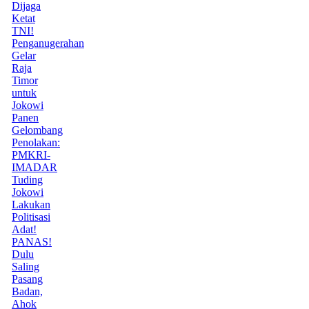
Dijaga
Ketat
TNI!
Penganugerahan
Gelar
Raja
Timor
untuk
Jokowi
Panen
Gelombang
Penolakan:
PMKRI-
IMADAR
Tuding
Jokowi
Lakukan
Politisasi
Adat!
PANAS!
Dulu
Saling
Pasang
Badan,
Ahok