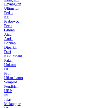
Layangkan
Ultimatun
Pedas
Ke
Prabowo:
Pecat
Gibran
Atau
Anda
Bersiap
Diparkir
Dari
Kekuasaan!
Pakar
Hukum
UI
Prof
Hikmahanto
Semprot
Pendirian
URI:
Ini
Jelas
Melanggar