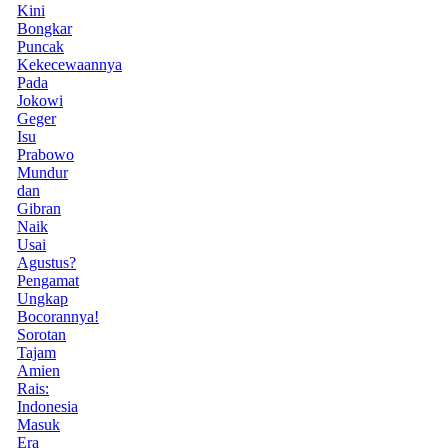
Kini
Bongkar
Puncak
Kekecewaannya
Pada
Jokowi
Geger
Isu
Prabowo
Mundur
dan
Gibran
Naik
Usai
Agustus?
Pengamat
Ungkap
Bocorannya!
Sorotan
Tajam
Amien
Rais:
Indonesia
Masuk
Era