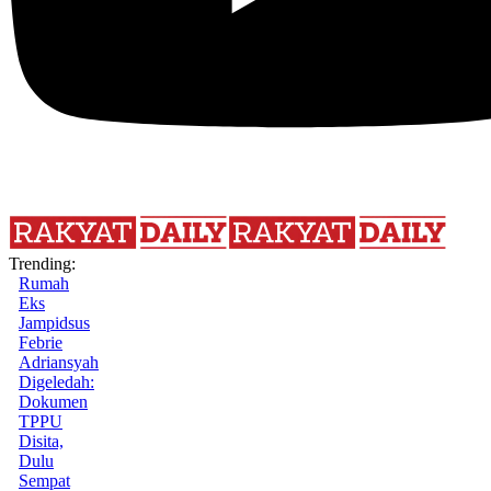
Trending:
Rumah
Eks
Jampidsus
Febrie
Adriansyah
Digeledah:
Dokumen
TPPU
Disita,
Dulu
Sempat