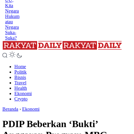
UU,
Kita
Negara
Hukum
atau
Negara
Suka-
Suka?
Home
Politik
Bisnis
Travel
Health
Ekonomi
Crypto
Beranda
›
Ekonomi
PDIP Beberkan ‘Bukti’