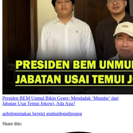
Presiden BEM Unmul Bikin Geger: Mendadak ‘Mundur’ dari
Jabatan Usai Temui Jokowi, Ada Apa?
apbn
bgn
makan bergizi gratis
mbg
pdip
sppg
Share this: