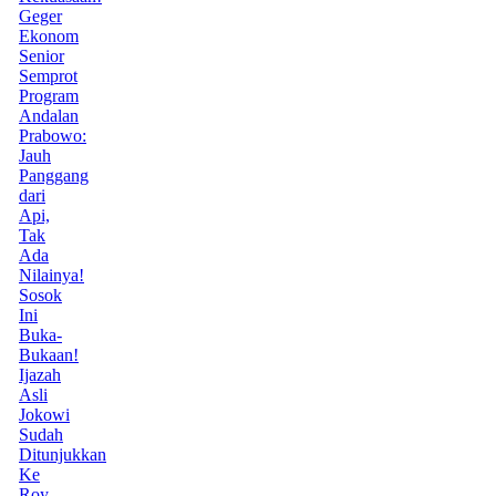
Geger
Ekonom
Senior
Semprot
Program
Andalan
Prabowo:
Jauh
Panggang
dari
Api,
Tak
Ada
Nilainya!
Sosok
Ini
Buka-
Bukaan!
Ijazah
Asli
Jokowi
Sudah
Ditunjukkan
Ke
Roy