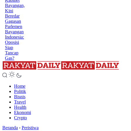
Kabinet
Bayangan,
Kini
Beredar
Gagasan
Parlemen
Bayangan
Indonesia:
Oposisi
Siap
Tancap
Gas?
Home
Politik
Bisnis
Travel
Health
Ekonomi
Crypto
Beranda
›
Peristiwa