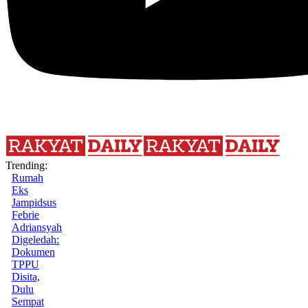
Trending:
Rumah
Eks
Jampidsus
Febrie
Adriansyah
Digeledah:
Dokumen
TPPU
Disita,
Dulu
Sempat