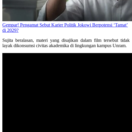
Gempar! Pengamat Sebut Karier Politik Jokowi Berpotensi ‘Tamat’
di 2029?
Sujita beralasan, materi yang disajikan dalam film tersebut tidak
layak dikonsumsi civitas akademika di lingkungan kampus Unram.