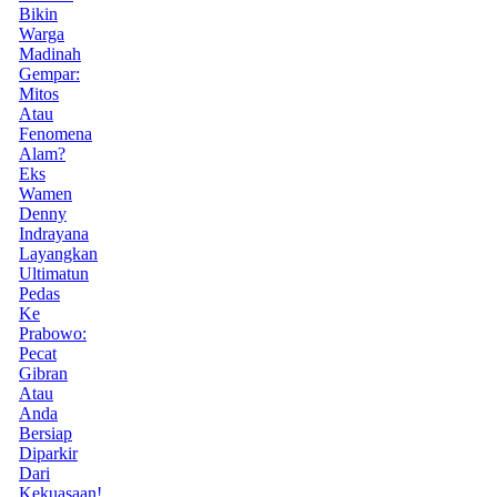
Bikin
Warga
Madinah
Gempar:
Mitos
Atau
Fenomena
Alam?
Eks
Wamen
Denny
Indrayana
Layangkan
Ultimatun
Pedas
Ke
Prabowo:
Pecat
Gibran
Atau
Anda
Bersiap
Diparkir
Dari
Kekuasaan!