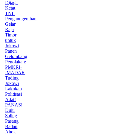
Dijaga
Ketat
TNI!
Penganugerahan
Gelar
Raja
Timor
untuk
Jokowi
Panen
Gelombang
Penolakan:
PMKRI-
IMADAR
Tuding
Jokowi
Lakukan
Politisasi
Adat!
PANAS!
Dulu
Saling
Pasang
Badan,
Ahok