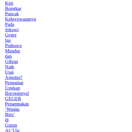
Kini
Bongkar
Puncak
Kekecewaannya
Pada
Jokowi
Geger
Isu
Prabowo
Mundur
dan
Gibran
Naik
Usai
Agustus?
Pengamat
Ungkap
Bocorannya!
GEGER
Penampakan
‘Wanita
Biru’
di
Gurun
Al-‘Ula