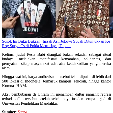
Sosok Ini Buka-Bukaan! Ijazah Asli Jokowi Sudah Ditunjukkan Ke
Roy Suryo Cs di Polda Metro Jaya, Tapi…
Kelima, judul Pesta Babi diangkat bukan sekadar sebagai ritual
budaya, melainkan manifestasi kemarahan, solidaritas, dan
pernyataan sikap masyarakat adat atas ketidakadilan yang mereka
alami.
Hingga saat ini, karya audiovisual tersebut telah diputar di lebih dari
500 lokasi di Indonesia, termasuk kampus, sekolah, hingga kantor
Komnas HAM.
Aksi pembubaran di Unram ini menambah daftar panjang represi
terhadap film tersebut setelah sebelumnya insiden serupa terjadi di
Universitas Pendidikan Mandalika.
Sumber
:
Suara