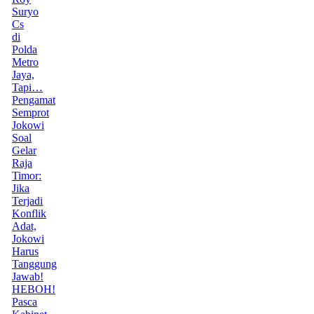
Suryo
Cs
di
Polda
Metro
Jaya,
Tapi…
Pengamat
Semprot
Jokowi
Soal
Gelar
Raja
Timor:
Jika
Terjadi
Konflik
Adat,
Jokowi
Harus
Tanggung
Jawab!
HEBOH!
Pasca