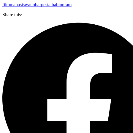
film
mahasiswa
nobar
pesta babi
unram
Share this: