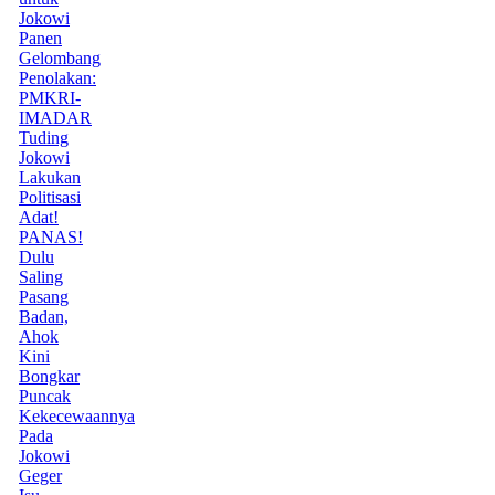
Jokowi
Panen
Gelombang
Penolakan:
PMKRI-
IMADAR
Tuding
Jokowi
Lakukan
Politisasi
Adat!
PANAS!
Dulu
Saling
Pasang
Badan,
Ahok
Kini
Bongkar
Puncak
Kekecewaannya
Pada
Jokowi
Geger