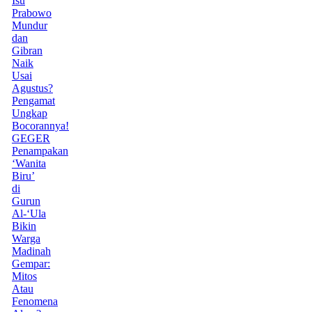
Isu
Prabowo
Mundur
dan
Gibran
Naik
Usai
Agustus?
Pengamat
Ungkap
Bocorannya!
GEGER
Penampakan
‘Wanita
Biru’
di
Gurun
Al-‘Ula
Bikin
Warga
Madinah
Gempar:
Mitos
Atau
Fenomena