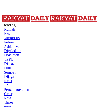
Trending:
Rumah
Eks
Jampidsus
Febrie
Adriansyah
Digeledah:
Dokumen
TPPU
Disita,
Dulu
Sempat
Dijaga
Ketat
TNI!
Penganugerahan
Gelar
Raja
Timor
untuk