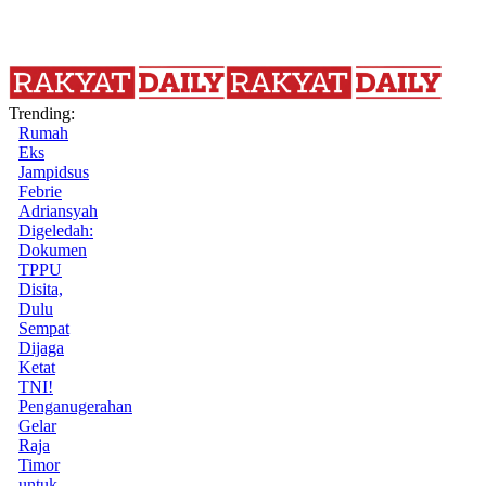
Trending:
Rumah
Eks
Jampidsus
Febrie
Adriansyah
Digeledah:
Dokumen
TPPU
Disita,
Dulu
Sempat
Dijaga
Ketat
TNI!
Penganugerahan
Gelar
Raja
Timor
untuk