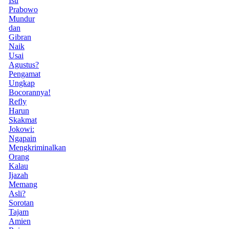
Isu
Prabowo
Mundur
dan
Gibran
Naik
Usai
Agustus?
Pengamat
Ungkap
Bocorannya!
Refly
Harun
Skakmat
Jokowi:
Ngapain
Mengkriminalkan
Orang
Kalau
Ijazah
Memang
Asli?
Sorotan
Tajam
Amien