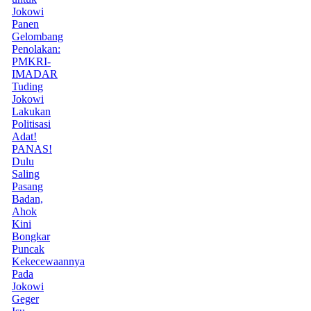
Jokowi
Panen
Gelombang
Penolakan:
PMKRI-
IMADAR
Tuding
Jokowi
Lakukan
Politisasi
Adat!
PANAS!
Dulu
Saling
Pasang
Badan,
Ahok
Kini
Bongkar
Puncak
Kekecewaannya
Pada
Jokowi
Geger