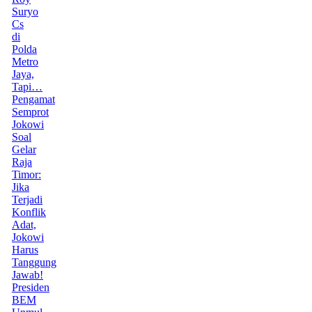
Suryo
Cs
di
Polda
Metro
Jaya,
Tapi…
Pengamat
Semprot
Jokowi
Soal
Gelar
Raja
Timor:
Jika
Terjadi
Konflik
Adat,
Jokowi
Harus
Tanggung
Jawab!
Presiden
BEM