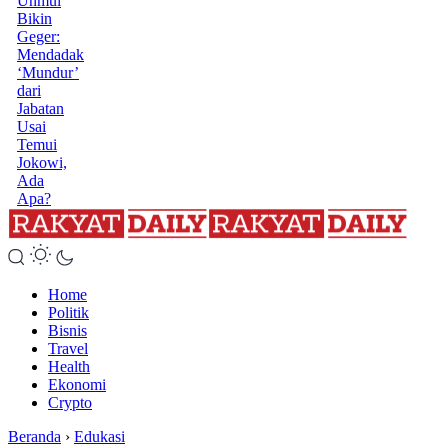
Unmul
Bikin
Geger:
Mendadak
‘Mundur’
dari
Jabatan
Usai
Temui
Jokowi,
Ada
Apa?
Home
Politik
Bisnis
Travel
Health
Ekonomi
Crypto
Beranda
›
Edukasi