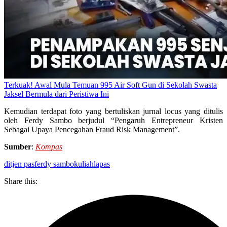
Terkuak! Awal Mula Temuan 995 Air Soft Gun di Sekolah Swasta
Jaksel Bermula dari Peristiwa Ini
Kemudian terdapat foto yang bertuliskan jurnal locus yang ditulis
oleh Ferdy Sambo berjudul “Pengaruh Entrepreneur Kristen
Sebagai Upaya Pencegahan Fraud Risk Management”.
Sumber
:
Kompas
ditjen pas
ferdy sambo
kuliah
lapas
Share this: