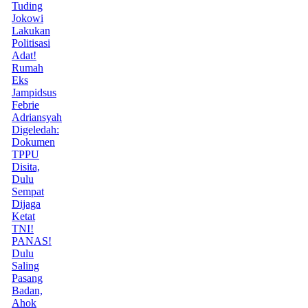
Tuding
Jokowi
Lakukan
Politisasi
Adat!
Rumah
Eks
Jampidsus
Febrie
Adriansyah
Digeledah:
Dokumen
TPPU
Disita,
Dulu
Sempat
Dijaga
Ketat
TNI!
PANAS!
Dulu
Saling
Pasang
Badan,
Ahok