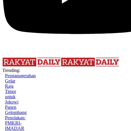
Trending:
Penganugerahan
Gelar
Raja
Timor
untuk
Jokowi
Panen
Gelombang
Penolakan:
PMKRI-
IMADAR