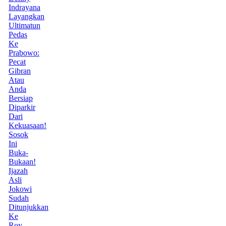
Indrayana
Layangkan
Ultimatun
Pedas
Ke
Prabowo:
Pecat
Gibran
Atau
Anda
Bersiap
Diparkir
Dari
Kekuasaan!
Sosok
Ini
Buka-
Bukaan!
Ijazah
Asli
Jokowi
Sudah
Ditunjukkan
Ke
Roy