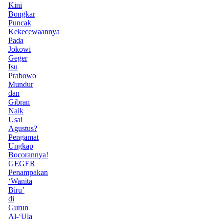
Kini
Bongkar
Puncak
Kekecewaannya
Pada
Jokowi
Geger
Isu
Prabowo
Mundur
dan
Gibran
Naik
Usai
Agustus?
Pengamat
Ungkap
Bocorannya!
GEGER
Penampakan
‘Wanita
Biru’
di
Gurun
Al-‘Ula