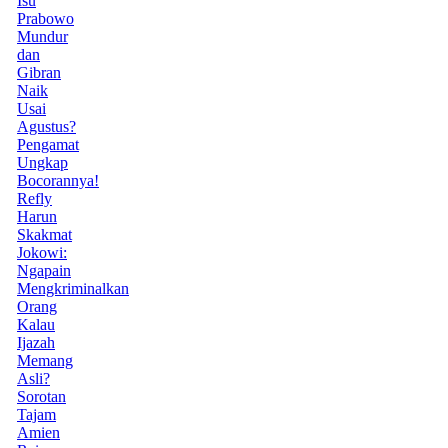
Isu
Prabowo
Mundur
dan
Gibran
Naik
Usai
Agustus?
Pengamat
Ungkap
Bocorannya!
Refly
Harun
Skakmat
Jokowi:
Ngapain
Mengkriminalkan
Orang
Kalau
Ijazah
Memang
Asli?
Sorotan
Tajam
Amien