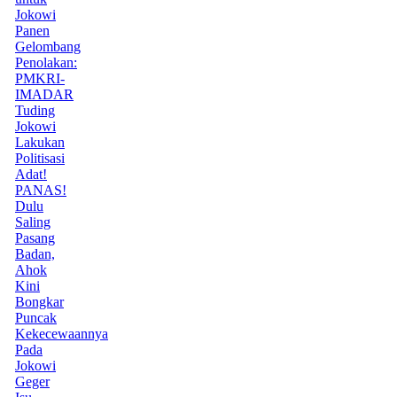
Jokowi
Panen
Gelombang
Penolakan:
PMKRI-
IMADAR
Tuding
Jokowi
Lakukan
Politisasi
Adat!
PANAS!
Dulu
Saling
Pasang
Badan,
Ahok
Kini
Bongkar
Puncak
Kekecewaannya
Pada
Jokowi
Geger