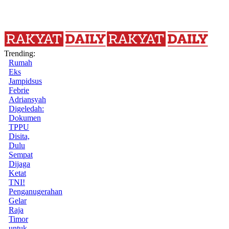
Trending:
Rumah
Eks
Jampidsus
Febrie
Adriansyah
Digeledah:
Dokumen
TPPU
Disita,
Dulu
Sempat
Dijaga
Ketat
TNI!
Penganugerahan
Gelar
Raja
Timor
untuk