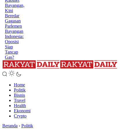
Kabinet
Bayangan,
Kini
Beredar
Gagasan
Parlemen
Bayangan
Indonesia:
Oposisi
Siap
Tancap
Gas?
Home
Politik
Bisnis
Travel
Health
Ekonomi
Crypto
Beranda
›
Politik