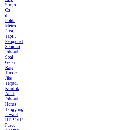
Suryo
Cs
di
Polda
Metro
Jaya,
Tapi…
Pengamat
Semprot
Jokowi
Soal
Gelar
Raja
Timor:
Jika
Terjadi
Konflik
Adat,
Jokowi
Harus
Tanggung
Jawab!
HEBOH!
Pasca