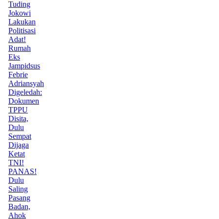
Tuding
Jokowi
Lakukan
Politisasi
Adat!
Rumah
Eks
Jampidsus
Febrie
Adriansyah
Digeledah:
Dokumen
TPPU
Disita,
Dulu
Sempat
Dijaga
Ketat
TNI!
PANAS!
Dulu
Saling
Pasang
Badan,
Ahok