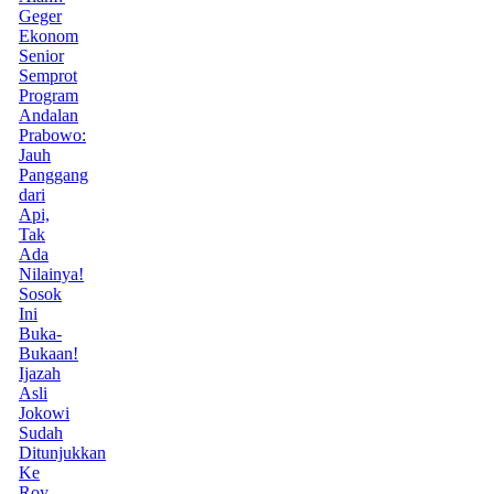
Geger
Ekonom
Senior
Semprot
Program
Andalan
Prabowo:
Jauh
Panggang
dari
Api,
Tak
Ada
Nilainya!
Sosok
Ini
Buka-
Bukaan!
Ijazah
Asli
Jokowi
Sudah
Ditunjukkan
Ke
Roy