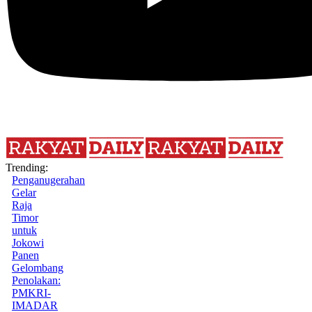
Trending:
Penganugerahan
Gelar
Raja
Timor
untuk
Jokowi
Panen
Gelombang
Penolakan:
PMKRI-
IMADAR