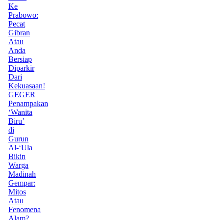
Ke
Prabowo:
Pecat
Gibran
Atau
Anda
Bersiap
Diparkir
Dari
Kekuasaan!
GEGER
Penampakan
‘Wanita
Biru’
di
Gurun
Al-‘Ula
Bikin
Warga
Madinah
Gempar:
Mitos
Atau
Fenomena
Alam?